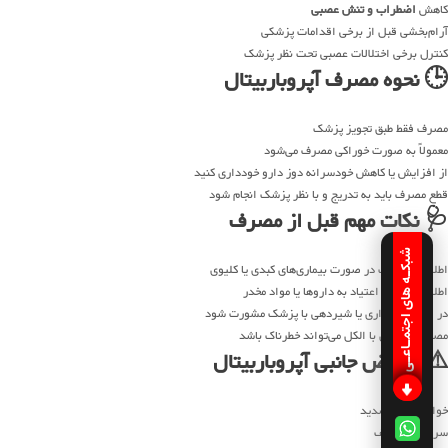
کاهش
اضطراب و تنش عصبی
آرام‌بخشی قبل از برخی اقدامات پزشکی
کنترل برخی اختلالات عصبی تحت نظر پزشک
🕒 نحوه مصرف آپروباربیتال
مصرف فقط طبق تجویز پزشک
معمولاً به صورت خوراکی مصرف می‌شود
از افزایش یا کاهش خودسرانه دوز دارو خودداری کنید
قطع مصرف باید به تدریج و با نظر پزشک انجام شود
🩺 نکات مهم قبل از مصرف
شبکـه های اجتمـاعـی
اطلاع به پزشک در صورت بیماری‌های کبدی یا کلیوی
اطلاع از سابقه اعتیاد به داروها یا مواد مخدر
در صورت بارداری یا شیردهی با پزشک مشورت شود
مصرف همزمان با الکل می‌تواند خطرناک باشد
⚠️ عوارض جانبی آپروباربیتال
خواب‌آلودگی شدید
سرگیجه و ضعف