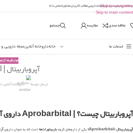
وخانه اینترنتی دارومارو
Skip to navigation
مجله دارویی
مطالب کاربران
مشاوره
تماس با ما
Skip to main content
علاقه مندی
مقایسه
جستجو
خدمات ما
خانه
داروخانه آنلاین
مجله دارویی و 
خواب‌آورها، آرام
آپروباربیتال | Aprobarbital
ارسال توسط
داروخانه آنلاین دا
آپروباربیتال چیست؟ |
Aprobarbital
داروی آر
آپروباربیتال (Aprobarbital)
یکی از داروهای گروه
باربیتورات‌ها
است که به عنوان داروی
آرا