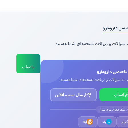
صصی دارومارو
واتساپ
 تخصصی دارومارو
واتساپ
ارسال نسخه آنلاین
 پلتفرم‌های پیام‌رسان
گرام
بله
ایتا
ب