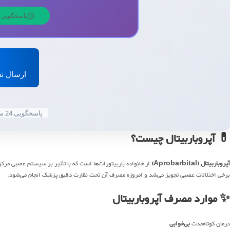
پاسخگویی 24 ساعته | 7 روز هفته
ارسال نس
پاسخگویی 24 ساعته | 7 روز هفته
💊 آپروباربیتال چیست؟
آپروباربیتال (Aprobarbital)
از خانواده باربیتورات‌ها است که با تأثیر بر سیستم عصبی مرک
برخی اختلالات عصبی تجویز می‌شد و امروزه مصرف آن تحت نظارت دقیق پزشک انجام می‌شود.
✨ موارد مصرف آپروباربیتال
درمان کوتاه‌مدت
بی‌خوابی