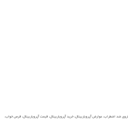
درمان بی‌خوابی، داروی ضد اضطراب، عوارض آپروباربیتال، خرید آپروباربیتال، قیمت آپروباربیتال، قرص خواب،