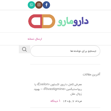
ارسال نسخه
آخرین مقالات
معرفی کامل داروی اکسلون (Exelon) یا
ریواستیگمین (Rivastigmine) – بهبود
زوال عقل
مرداد 7, 1405
۱ دیدگاه