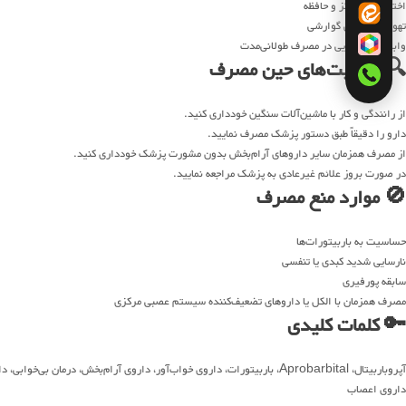
اختلال در تمرکز و حافظه
تهوع و ناراحتی گوارشی
وابستگی دارویی در مصرف طولانی‌مدت
🔍 مراقبت‌های حین مصرف
از رانندگی و کار با ماشین‌آلات سنگین خودداری کنید.
دارو را دقیقاً طبق دستور پزشک مصرف نمایید.
از مصرف همزمان سایر داروهای آرام‌بخش بدون مشورت پزشک خودداری کنید.
در صورت بروز علائم غیرعادی به پزشک مراجعه نمایید.
🚫 موارد منع مصرف
حساسیت به باربیتورات‌ها
نارسایی شدید کبدی یا تنفسی
سابقه پورفیری
مصرف همزمان با الکل یا داروهای تضعیف‌کننده سیستم عصبی مرکزی
🔑 کلمات کلیدی
آپروباربیتال، Aprobarbital، باربیتورات، داروی خواب‌آور، داروی آرام‌بخش، 
داروی اعصاب