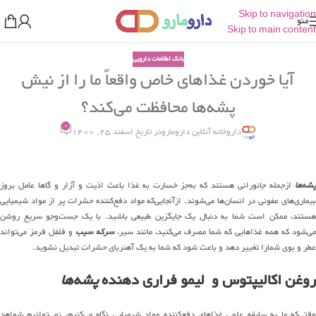
Skip to navigation
منو
Skip to main content
بانک اطلاعات دارویی
آیا خوردن غذاهای خاص واقعاً ما را از نیش
پشه‌ها محافظت می‌کند؟
0
داروخانه آنلاین دارومارو
در تاریخ اسفند 25, 1400
پشه‌ها
ازجمله جانورانی هستند که به‌جز خسارت به غذا باعث اذیت و آزار و گاها عامل بروز
بیماری‌های عفونی در انسان‌ها می‌شوند. ازآنجایی‌که مواد دفع‌کننده حشرات پر از مواد شیمیایی
هستند، ممکن است شما به دنبال یک جایگزین طبیعی باشید. با یک جست‌وجو سریع روشن
می‌شود که همه غذاهایی که شما مصرف می‌کنید، مانند سیر،
سرکه سیب
و فلفل قرمز می‌تواند
عطر و بوی شمارا تغییر دهد و باعث شود که شما به یک آهنربای حشرات تبدیل نشوید.
روغن اکالیپتوس و لیمو فراری دهنده
پشه‌ها
وقتی‌که ما به سابقه علمی غذاهای دفع‌کننده مواد شیمیایی نگاه می‌کنیم، نمی‌توانیم شواهد