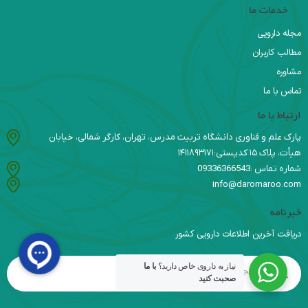
خدمات ما
مجله دارویی
مطالب کاربران
مشاوره
تماس با ما
ارتباط با ما
پارک علم و فناوری دانشگاه تربیت مدرس، تهران، کارگر شمالی، خیابان
هیأت، پلاک ۱۵ کدپستی:۱۴۱۱۸۹۳۱۷۱
شماره تماس :09336366543
info@daromaroo.com
خبرنامه
دریافت آخرین اطلاعات دارویی کشور
نیاز به داروی خاص دارید؟
با ما
صحبت کنید