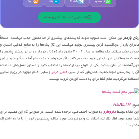
واتساپ
تلگرام
بله
ایتا
ب
پاسخگویی 24 ساعته | 7 روز هفته
نان باردار
نیز ممکن است متوجه شوند که پشه‌های بیشتری از حد معمول جذب می‌کنند؛ احتمالاً
مادران باردار دی‌اکسید کربن بیشتری تولید می‌کنند، این گاز پشه‌ها را به منابع غذایی انسان و
حیوان جذب می‌کند. یک مطالعه در سال ۲۰۰۲ نشان داد که زنان باردار دو برابر بیشتر پشه‌ها را
نسبت به همتایان غیر بارداری خود جذب می‌کنند. اگر می‌خواهید یک حمام آفتاب بگیرید و از این
خون‌آشام‌ها در امان بمانید یکی از انواع بازدارنده‌ها را انتخاب کنید و دستورالعمل‌های استفاده
ن را به‌درستی انجام دهید. همان‌طور که از سیر،
فلفل قرمز
و سایر اقلام موجود در رژیم غذایی
استفاده می‌کردید، علم فقط برای به دست آوردن ثروت نیست.
منبع:
HEALTH
ین مقاله توسط
دارومارو
به صورت اختصاصی، ترجمه شده است. در صورتی که این مطلب، برای
شما مفید بود، لطفا نظرات، انتقادات و موضوعات مورد علاقه پیشنهادی خود را با ما به اشتراک
بگذارید.َ