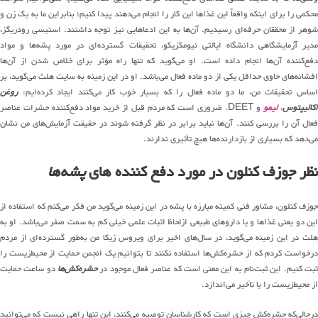
محکمی را برای اینکه واقعاً این غذاها این کار را انجام می‌دهند پیدا کنیم؛ بنابراین ما به یک زن و
شوهر از محققان حرفه‌ای رسیدیم. آن‌ها به این ادعاهایی نیز توجه داشتند. استیسی رودریگز،
مدیر آزمایشگاهی دانشگاه ایالتی نیومکزیکو، تحقیقات گسترده‌ای در مورد پشه‌ها و مواد
دفع‌کننده آن‌ها انجام داده است. او می‌گوید که تنها راه مؤثر برای خلاص شدن از آن‌ها
افشانه‌های حاوی حداقل یکی از دو ماده فعال می‌باشد. او در این زمینه به سایت هلث می‌گوید، بر
اساس تحقیقات من، ما دو ماده فعال را که بسیار خوب کار می‌کنند ایجاد کرده‌ایم:
روغن
کالیپتوس
،
لیمو
و DEET. ضروری است که مردم قبل از خرید مواد دفع‌کننده حشرات عناصر
فعال آن را بررسی کنند. آن‌ها نباید برابر در نظر گرفته شوند در حقیقت آزمایش‌های من نشان
می‌دهد که بسیاری از بازدارنده‌ها هیچ تأثیری ندارند.
نظر جوزف کنلون در مورد دفع کننده های
پشه‌ها
جوزف کنلون، مشاور فنی کمیته مبارزه با پشه در این زمینه می‌گوید من فکر می‌کنم که استفاده از
این دو یعنی غذاها و یا داروهای طبیعی ازلحاظ اثبات علمی خیلی کم به سمت صفر می‌باشد. او به
هلث در این زمینه می‌گوید، در سال‌های اخیر برای ویروس زیکا من به‌طور گسترده‌ای از مردم
درخواست کردم که از حشره‌کش‌ها استفاده نکنند تا بتوانیم یک انجمن حمایت از محیط‌زیست را
ثبت کنیم. این ثبت‌نام به این معنی است که عناصر فعال موجود در
حشره‌کش‌ها
دو ساعت حمایت
از محیط‌زیست را با تأخیر می‌اندازد.
درحالی‌که حشره‌کش چیزی است که کارشناسان توصیه می‌کنند، این تنها راهی نیست که می‌توانید