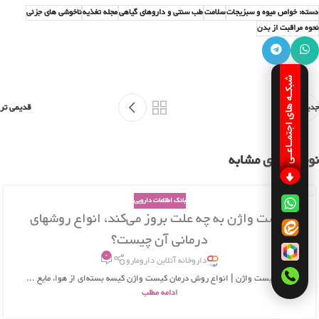
دسته: خواص میوه و سبزیجات
سلامت
طب سنتی و داروهای گیاهی
مجله تغذیه
ناخوشی های جزئی
نحوه مراقبت از بدن
شبکـه های اجتمـاعـی
جدیدتر
قدیمی تر
نوشته های مشابه
بانک اطلاعات دارویی
26
کیست واژن به چه علت بروز می‌کند، انواع روشهای
بهمن
درمانی آن چیست؟
0
داروخانه آنلاین دارومارو
علت کیست واژن | انواع روش درمان کیست واژن کیسه بسته‌ای از هوا، مایع ...
ادامه مطلب