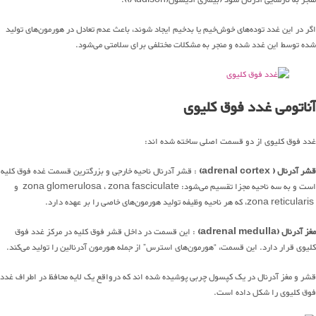
اگر در این غدد توده‌های خوش‌خیم یا بدخیم ایجاد شوند، باعث عدم تعادل در هورمون‌های تولید
شده توسط این غدد شده و منجر به مشکلات مختلفی برای سلامتی می‌شود.
آناتومی غدد فوق کلیوی
غدد فوق کلیوی از دو قسمت اصلی ساخته شده اند:
قشر آدرنال ( adrenal cortex)
: قشر آدرنال ناحیه خارجی و بزرگترین قسمت غده فوق کلیه
است و به سه ناحیه مجزا تقسیم می‌شود: zona glomerulosa ، zona fasciculate و
zona reticularis، که هر ناحیه وظیفه تولید هورمون‌های خاصی را بر عهده دارد.
مغز آدرنال (adrenal medulla)
: این قسمت در داخل قشر فوق کلیه در مرکز غدد فوق
کلیوی قرار دارد. این قسمت، “هورمون‌های استرس” از جمله هورمون آدرنالین را تولید می‌کند.
قشر و مغز آدرنال در یک کپسول چربی پوشیده شده اند که درواقع یک لایه محافظ در اطراف غدد
فوق کلیوی را شکل داده است.