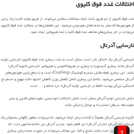
اختلالات غدد فوق کلیوی
غدد فوق کلیوی از دو طریق باعث ایجاد مشکلات سلامتی می‌شوند، از طریق تولید کم یا زیاد برخی
از هورمون‌ها که منجر به عدم تعادل هورمونی می‌شود. این ناهنجاری‌ها در عملکرد غده فوق کلیوی
می‌تواند در اثر بیماری‌های مختلف غده فوق کلیه یا غده هیپوفیز ایجاد شود.
نارسایی آدرنال
نارسایی آدرنال یک اختلال نادر است. ممکن است به علت بیماری غدد فوق کلیوی (نارسایی اولیه
آدرنال مانند بیماری آدیسون) یا بیماری در هیپوتالاموس یا هیپوفیز (نارسایی ثانویه آدرنال)
باشد. این بیماری نقطه مقابل سندرم کوشینگ (Cushing) است و با سطح پایین هورمون‌های
آدرنال مشخص می‌شود. علائم این بیماری شامل کاهش وزن، کاهش اشتها، حالت تهوع و استفراغ،
خستگی، تیرگی پوست (فقط در نارسایی اولیه آدرنال)، درد شکم و … است.
دلایل نارسایی اولیه آدرنال ممکن است شامل اختلالات خود‌ایمنی، عفونت‌های قارچی و سایر
عفونت‌ها، سرطان (به‌ندرت) و عوامل ژنتیکی باشد.
اگرچه نارسایی آدرنال معمولاً با گذشت زمان ایجاد می‌شود، اما می‌تواند به‌طور ناگهانی به‌عنوان یک
نارسایی حاد آدرنال (بحران آدرنال) نیز ظاهر شود. بحران آدرنال نیز علائم مشابهی دارد، اما
عواقب آن جدی‌تر است مانند تشنج و کما. این عواقب می‌تواند در صورت عدم درمان بیماری