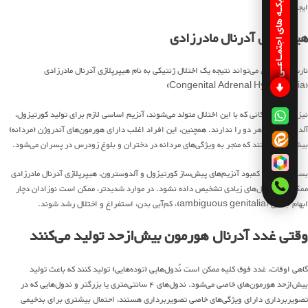
شبکـه های اجتمـاعـی
ایجاد شود.
هیپرپلازی آدرنال مادرزادی
نارسایی آدرنال می‌تواند نتیجه یک اختلال ژنتیکی به نام هیپرپلازی آدرنال مادرزادی
(Congenital Adrenal Hyperplasia)
نیز باشد. کودکانی که با این اختلال متولد می‌شوند، آنزیم اساسی لازم برای تولید کورتیزول،
آلدوسترون یا هر دو را ندارند. همچنین، این افراد اغلب دارای هورمون‌های آندروژن (مردانه)
بیش‌ازحد هستند که منجر به ویژگی‌های مردانه در دختران و بلوغ زودرس در پسران می‌شود.
بسته به شدت کمبود آنزیم‌های پیش‌ساز کورتیزول و آلدوسترون، هیپرپلازی آدرنال مادرزادی
ممکن است سال‌های زیادی تشخیص داده نشود. در موارد شدیدتر، ممکن است نوزادان دچار
ابهام جنسی (ambiguous genitalia)، کم‌آبی بدن، استفراغ و اختلال رشد شوند.
وقتی غدد آدرنال هورمون بیش‌ازحد تولید می‌کنند
گاهی اوقات، غدد فوق کلیه ممکن است نُدول‌هایی (توده‌هایی) تولید کنند که باعث تولید
بیش‌ازحد هورمون‌های خاصی می‌شود. ندول‌های ۴ سانتی‌متری یا بزرگتر و ندول‌هایی که در
تصویربرداری دارای ویژگی‌های خاصی تصویربرداری هستند، احتمال بیشتری برای بدخیمی