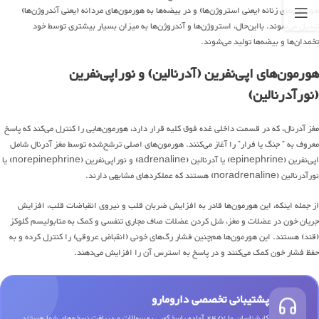
هورمون‌های زنانه (یعنی استروژن‌ها) و در بیضه‌ها به هورمون‌های مردانه (یعنی آندروژن‌ها)
تبدیل می‌شوند. بااین‌حال، استروژن‌ها و آندروژن‌ها به میزان بسیار بیشتری توسط خود
تخمدان‌ها و بیضه‌ها تولید می‌شوند.
هورمون‌های اپی‌نفرین (آدرنالین) و نوراپی‌نفرین
(نورآدرنالین)
مغز آدرنال، که در قسمت داخلی غده فوق کلیه قرار دارد، هورمون‌هایی را کنترل می‌کند که پاسخ
معروف به ” جنگ یا فرار” را آغاز می‌کنند. هورمون‌های اصلی ترشح‌شده توسط مغز آدرنال شامل
اپی‌نفرین (epinephrine) یا آدرنالین (adrenaline) و نوراپی‌نفرین (norepinephrine) یا
نورآدرنالین (noradrenaline) هستند که عملکردهای مشابهی دارند.
از جمله اینکه، این هورمون‌ها قادر به افزایش ضربان قلب و نیروی انقباضات قلب، افزایش
جریان خون در عضلات و مغز، شل کردن عضلات صاف مجاری تنفسی و کمک به متابولیسم گلوکز
(قند) هستند. این هورمون‌ها هم‌چنین فشار رگ‌های خونی (انقباض عروقی) را کنترل کرده و به
حفظ فشار خون کمک می‌کنند و در پاسخ به استرس آن را افزایش می‌دهند.
پشتیبانی تخصصی دارومارو