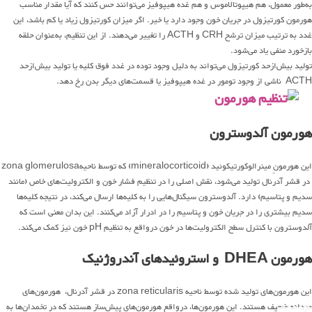
به‌طور معمول، هم هیپوتالاموس و هم غده هیپوفیز می‌توانند حس کنند که آیا مقدار مناسب
هورمون کورتیزول در جریان خون وجود دارد یا خیر. اگر میزان کورتیزول زیاد یا کم باشد، این
غدد به ترتیب میزان ترشح CRH و ACTH را تغییر می‌دهند. از این تنظیم، به‌عنوان حلقه
بازخورد منفی یاد می‌شود.
تولید بیش‌ازحد کورتیزول می‌تواند به دلیل وجود توده در غدد فوق کلیه یا تولید بیش‌ازحد
ACTH ناشی از وجود تومور در غده هیپوفیز یا قسمت‌های دیگر بدن رخ دهد.
هورمون آلدوسترون
این هورمونِ مینرالوکورتیکوئید (mineralocorticoid) که توسط ناحیهzona glomerulosa
در قشر آدرنال تولید می‌شود، نقش اصلی را در تنظیم فشار خون و الکترولیت‌های خاص (مانند
سدیم و پتاسیم) دارد. آلدوسترون سیگنال‌هایی را به کلیه‌ها ارسال می‌کند، در نتیجه کلیه‌ها
سدیم بیشتری را در جریان خون و پتاسیم را در ادرار آزاد می‌کنند. این بدان معنی است که
آلدوسترون با کنترل سطح الکترولیت‌ها در خون درواقع به تنظیم pH خون نیز کمک می‌کند.
هورمون DHEA و استروئیدهای آندروژنیک
این هورمون‌های تولید شده توسط ناحیه zona reticularis در قشر آدرنال، هورمون‌های
مردانه ضعیف هستند. این هورمون‌ها، درواقع هورمون‌های پیش‌ساز هستند که در تخمدان‌ها به