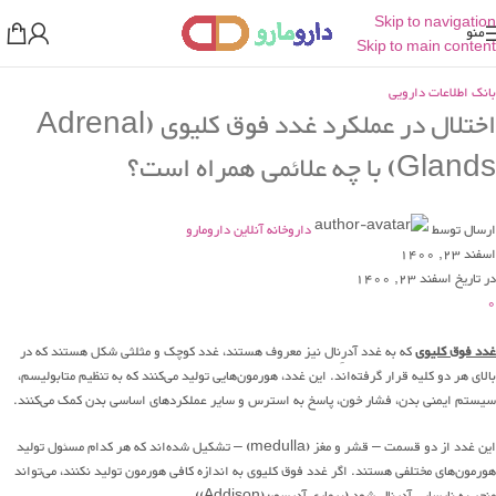
Skip to navigation
منو
Skip to main content
بانک اطلاعات دارویی
اختلال در عملکرد غدد فوق کلیوی (Adrenal
Glands) با چه علائمی همراه است؟
ارسال توسط
داروخانه آنلاین دارومارو
اسفند 23, 1400
در تاریخ اسفند 23, 1400
0
غدد فوق کلیوی
که به غدد آدرِنال نیز معروف هستند، غدد کوچک و مثلثی شکل هستند که در
بالای هر دو کلیه قرار گرفته‌اند. این غدد، هورمون‌هایی تولید می‌کنند که به تنظیم متابولیسم،
سیستم ایمنی بدن، فشار خون، پاسخ به استرس و سایر عملکردهای اساسی بدن کمک می‌کنند.
این غدد از دو قسمت – قشر و مغز (medulla) – تشکیل شده‌اند که هر کدام مسئول تولید
هورمون‌های مختلفی هستند. اگر غدد فوق کلیوی به اندازه کافی هورمون تولید نکنند، می‌تواند
منجر به نارسایی آدرنال شود (بیماری آدیسون(Addison)).