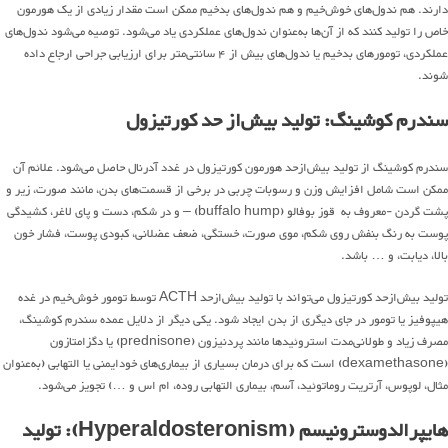
دارند. هم ندول‌های خوش‌خیم و هم ندول‌های بدخیم ممکن است مقدار زیادی از یک هورمون
خاص را تولید کنند که از آن‌ها به‌عنوان ندول‌های عملکردی یاد می‌شود. توصیه می‌شود ندول‌های
عملکردی، تومورهای بدخیم یا ندول‌های بیش از ۴ سانتی‌متر برای ارزیابی جراحی ارجاع داده
شوند.
سندرم کوشینگ: تولید بیش‌از حد کورتیزول
سندرم کوشینگ از تولید بیش‌ازحد هورمون کورتیزول در غدد آدرنال حاصل می‌شود. علائم آن
ممکن است شامل افزایش وزن و رسوبات چربی در برخی از قسمت‌های بدن، مانند صورت، زیر و
پشت گردن -معروف به قوز بوفالو (buffalo hump) – و در شکم، دست و پای لاغر، کشیدگی
پوست به رنگ بنفش روی شکم، موی صورت، خستگی، ضعف عضلانی، کبودی پوست، فشار خون
بالا، دیابت، و … باشد.
تولید بیش‌ازحد کورتیزول می‌تواند با تولید بیش‌ازحد ACTH توسط تومور خوش‌خیم در غده
هیپوفیز یا تومور در جای دیگری از بدن ایجاد شود. یکی دیگر از دلایل عمده سندرم کوشینگ،
مصرف زیاد و طولانی‌مدت استروئیدها مانند پردنیزون (prednisone) یا دگزامتازون
(dexamethasone) است که برای درمان بسیاری از بیماری‌های خودایمنی یا التهابی (به‌عنوان
مثال، لوپوس، آرتریت روماتوئید، آسم، بیماری التهابی روده، ام اس و …) تجویز می‌شود.
هایپرالدوسترونیسم (Hyperaldosteronism): تولید