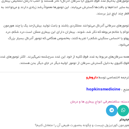
تومورهای بدخیم غدد فوق کلیوی (یا سرطان آدرنال) نادر هستند و اغلب تا زمان تشخیص بیماری
به سایر اندام‌ها و بافت‌ها گسترش می‌یابند. این تومورها معمولاً رشد زیادی دارند و می‌توانند به
قطر چند اینچ نیز برسند.
تومورهای سرطانی آدرنال می‌توانند عملکردی باشند و باعث تولید بیش‌ازحد یک یا چند هورمون
توأم با علائم مربوطه که ذکر شد، شوند. بیماران دارای این بیماری ممکن است درد شکم، درد
پهلو یا احساس سنگینی شکم را تجربه کنند، به‌خصوص هنگامی که تومور آدرنال بسیار بزرگ
می‌شود.
همه سرطان‌های مربوط به غدد فوق کلیه از خود این غدد سرچشمه نمی‌گیرند. اکثر تومورهای غدد
فوق کلیوی به دلیل گسترش سرطان از تومور اولیه دیگر در جای دیگر بدن هستند.
ترجمه اختصاصی توسط
دارومارو
منبع :
hopkinsmedicine
دسته: سلامت
معرفی انواع بیماری ها و درمان
جدیدتر
هورمون کورتیزول چیست و چگونه به‌صورت طبیعی آن را متعادل کنیم؟