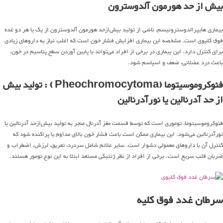
بیش از حد هورمون آلدوسترون
بیماری هایپرالدوسترونیسم، ناشی از تولید بیش‌ازحد هورمون آلدوسترون از یک یا هر دو غده
فوق کلیوی است. مشخصه این بیماری افزایش فشار خون است که اغلب نیاز به داروهای زیادی
برای کنترل دارد. این بیماری در برخی از افراد می‌تواند با پایین آوردن سطح پتاسیم در خون،
باعث درد عضلانی، ضعف و اسپاسم شود.
فئوکروموسیتوما (Pheochromocytoma ) : تولید بیش
از حد آدرنالین یا نورآدرنالین
فئوکروموسیتوما، توموری است که توسط قسمت مغز آدرنال منجر به تولید بیش‌ازحد آدرنالین یا
نورآدرنالین می‌شود. این بیماری ممکن است باعث فشار خون بالای مداوم یا پراکنده شود که
کنترل آن با داروهای معمولی دشوار است. سایر علائم شامل سردرد، تعریق، لرزش، اضطراب و
ضربان قلب سریع است. برخی از افراد از نظر ژنتیکی مستعد ابتلا به این نوع تومور هستند.
سرطان غدد فوق کلیه