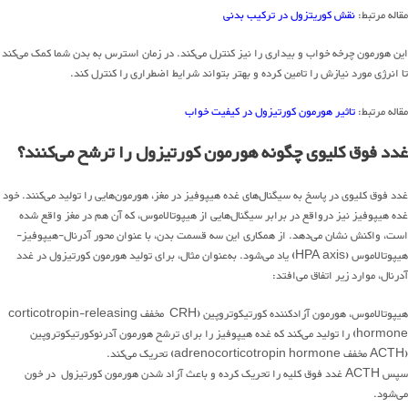
مقاله مرتبط:
نقش کوریتزول در ترکیب بدنی
این هورمون چرخه خواب و بیداری را نیز کنترل می‌کند. در زمان استرس به بدن شما کمک می‌کند
تا انرژی مورد نیازش را تامین کرده و بهتر بتواند شرایط اضطراری را کنترل کند.
مقاله مرتبط:
تاثیر هورمون کورتیزول در کیفیت خواب
غدد فوق کلیوی چگونه هورمون کورتیزول را ترشح می‌کنند؟
غدد فوق کلیوی در پاسخ به سیگنال‌های غده هیپوفیز در مغز، هورمون‌هایی را تولید می‌کنند. خود
غده هیپوفیز نیز درواقع در برابر سیگنال‌هایی از هیپوتالاموس، که آن هم در مغز واقع شده
است، واکنش نشان می‌دهد. از همکاری این سه قسمت بدن، با عنوان محور آدرنال-هیپوفیز-
هیپوتالاموس (HPA axis) یاد می‌شود. به‌عنوان مثال، برای تولید هورمون کورتیزول در غدد
آدرنال، موارد زیر اتفاق می‌افتد:
هیپوتالاموس، هورمون آزادکننده کورتیکوتروپین (CRH مخفف corticotropin-releasing
hormone) را تولید می‌کند که غده هیپوفیز را برای ترشح هورمون آدرنوکورتیکوتروپین
(ACTH مخفف adrenocorticotropin hormone) تحریک می‌کند.
سپس ACTH غدد فوق کلیه را تحریک کرده و باعث آزاد شدن هورمون کورتیزول در خون
می‌شود.