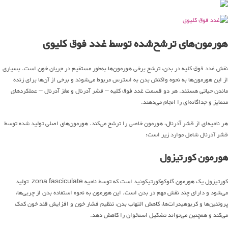
هورمون‌های ترشح‌شده توسط غدد فوق کلیوی
نقش غدد فوق کلیه در بدن، ترشح برخی هورمون‌ها به‌طور مستقیم در جریان خون است. بسیاری
از این هورمون‌ها به نحوه واکنش بدن به استرس مربوط می‌شوند و برخی از آن‌ها برای زنده
ماندن حیاتی هستند. هر دو قسمت غدد فوق کلیه – قشر آدرنال و مغز آدرنال – عملکردهای
متمایز و جداگانه‌ای را انجام می‌دهند.
هر ناحیه‌ای از قشر آدرنال، هورمون خاصی را ترشح می‌کند. هورمون‌های اصلی تولید شده توسط
قشر آدرنال شامل موارد زیر است:
هورمون کورتیزول
کورتیزول یک هورمون گلوکوکورتیکوئید است که توسط ناحیه zona fasciculate تولید
می‌شود و دارای چند نقش مهم در بدن است. این هورمون به نحوه استفاده بدن از چربی‌ها،
پروتئین‌ها و کربوهیدرات‌ها، کاهش التهاب بدن، تنظیم فشار خون و افزایش قند خون کمک
می‌کند و همچنین می‌تواند تشکیل استخوان را کاهش دهد.