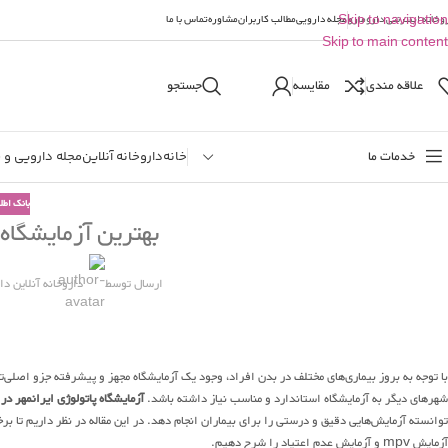
وخانه اینترنتی دارومارو
Skip to navigation
مجله دارویی
مطالب کاربران
مشاوره
تماس با ما
Skip to main content
علاقه مندی
مقایسه
جستجو
خدمات ما
خانه
داروخانه آنلاین
مجله دارویی و 
بانک اطل
بهترین آزمایشگاه
ارسال توسط
داروخانه آنلاین دا
با توجه به بروز بیماری‌های مختلف در بدن افراد، وجود یک آزمایشگاه مجهز و پیشرفته جزو اصلی
شهر‌های دیگر به آزمایشگاه استاندارد و مناسب نیاز داشته باشد.
آزمایشگاه پاتولوژی ایرانمهر در
توانسته آزمایش‌هایی دقیق و درستی را برای بیماران انجام دهد. در این مقاله در نظر داریم تا ب
آزمایش mpv و آزمایش عدم اعتیاد را شرح دهیم.