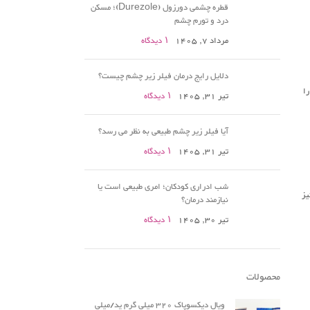
قطره چشمی دورزول (Durezole)؛ مسکن
درد و تورم چشم
مرداد 7, 1405
۱ دیدگاه
دلایل رایج درمان فیلر زیر چشم چیست؟
را
تیر 31, 1405
۱ دیدگاه
آیا فیلر زیر چشم طبیعی به نظر می رسد؟
تیر 31, 1405
۱ دیدگاه
شب ادراری کودکان؛ امری طبیعی است یا
 اعتیاد و… نیز
نیازمند درمان؟
تیر 30, 1405
۱ دیدگاه
محصولات
ویال دیکسوپاک 320 میلی گرم ید/میلی