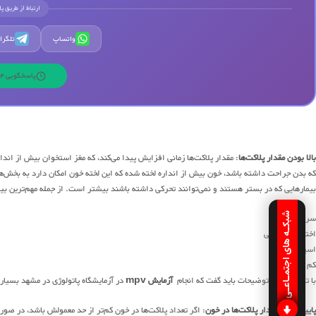
ارتباط از طریق پ
واتساپ
تلگرا
پاسخگویی 24 ساعته | 7 روز هفته
بالا بودن مقدار پلاکت‌ها
: مقدار پلاکت‌ها زمانی افزایش پیدا می‌کند، که مغز استخوان بیش از اند
که بدن جراحت داشته باشد، خون بیش از انداره لخته شده که این لخته خون امکان دارد به بخش‌ها
بیمار‌هایی که در بستر هستند و نمی‌توانند تحرکی داشته باشند بیشتر است. از جمله مهم‌ترین بیما
شبکـه های اجتمـاعـی
سرطان
اختلالات التهابی
اسپلنکتومی
کم خونی
با توجه به این توضیحات باید گفت که انجام
آزمایش
mpv
در آزمایشگاه پاتولوژی در مشهد بسیار
پایین بودن مقدار پلاکت‌ها در خون
: اگر تعداد پلاکت‌ها در خون کم‌تر از حد معمولش باشد، در صو