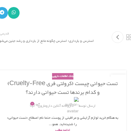
قدیمی 
استرس و بارداری؛ استرس چگونه مانع از بارداری و رشد جنین می‌شو
بانک اطلاعات دارویی
06
تست حیوانی چیست (کرولتی فری Cruelty-Free)
آذر
و کدام برندها تست حیوانی دارند؟
0
ارسال توسط
داروخانه آنلاین دارومارو
به هنگام خرید لوازم آرایشی و مراقبتی از پوست، حتما نام اصطلاح «تست حیوانی»
را شنیده‌اید. همو...
ادامه مطلب