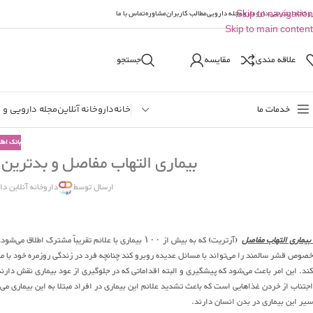
وخانه اینترنتی دارومارو
Skip to navigation
مجله دارویی
مطالب کاربران
مشاوره
تماس با ما
Skip to main content
علاقه مندی
مقایسه
جستجو
خدمات ما
خانه
داروخانه آنلاین
مجله دارویی و 
بانک اطل
بیماری التهاب مفاصل و بدترین
ارسال توسط
داروخانه آنلاین دا
بیماری التهاب مفاصل
(آرتریت) که به بیش از ۱۰۰ بیماری با علائم تقریباً مشترک اطلاق می‌شود، یکی از بیماری‌های مزمن و درگیر کننده‌ای است که با درگیر کردن مفاصل و تورم و
خصوص قشر سالمند را می‌تواند با مسائل عدیده روبرو کند چنانچه فرد در زندگی روزمره خود با
کند. این امر باعث می‌شود که پیشگیری و البته اقداماتی که در جلوگیری از عود بیماری نقش دارن
اجتناب از خردن غذاهایی است که باعث تشدید علائم این بیماری در افراد مبتلا به این بیماری می‌
سیر این بیماری در بدن انسان دارند.