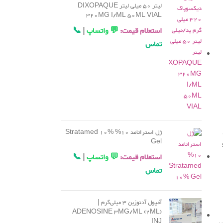
لیتر 50 میلی لیتر DIXOPAQUE
320MG I/ML 50ML VIAL
استعلام قیمت:
💬 واتساپ
|
📞
تماس
ژل استراتامد 10% Stratamed 10%
Gel
استعلام قیمت:
💬 واتساپ
|
📞
تماس
آمپول آدنوزین 3 میلی‌گرم |
ADENOSINE 3MG/ML (2ML)
INJ
یر