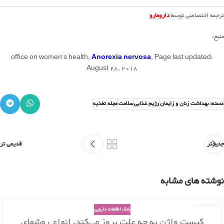
ترجمه اختصاصی توسط
دارومارو
منبع:
office on women’s health,
Anorexia nervosa
, Page last updated:
August 28, 2018
دسته: بهداشت زنان و زایمان
رژیم غذایی
سلامت
مجله تغذیه
جدیدتر
قدیمی تر
نوشته های مشابه
بانک اطلاعات دارویی
26
کیست واژن به چه علت بروز می‌کند، انواع روشهای
بهمن