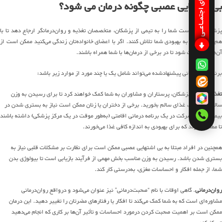
شبکـه های اجتمـاعـی
بی اشتهایی عصبی چگونه درمان می شود؟
پزشک ممکن است شما را به تیمی از پزشکان، متخصصان تغذیه و روان‌درمانگر ارجاع دهد تا با
هم برای کمک به بهبودی شما تلاش کنند. اگر با اعضای خانواده‌تان زندگی می‌کنید ممکن است از
آن‌ها نیز دعوت شود تا در برخی از درمان‌ها با شما همراه باشند.
برنامه‌های درمانی پیشنهادشده می‌تواند شامل یک یا چند مورد از موارد زیر باشد:
تغذیه‌درمانی
. پزشکان، پرستاران و مشاوران به شما کمک خواهند کرد تا برای رسیدن به وزن
سالم و حفظ آن، غذای سالم بخورید. برخی از دختران یا زنان ممکن است نیاز به بستری شدن در
بیمارستان یا شرکت در یک برنامه درمانی اقامتی (به‌طور موقت در یک مرکز پزشکی) داشته باشند
تا مطمئن شوند که برای بهبودی به اندازه کافی غذا می‌خورند.
همچنین در افراد مبتلا به بی اشتهایی عصبی ممکن است برای نظارت بر مشکلات قلبی نیاز به
بستری شدن باشد. رسیدن به وزن مناسب بخش مهمی از فرآیند بازیابی است تا بیولوژی بدن
شما، از جمله افکار و احساسات مغزی، به‌درستی کار کند.
روان‌درمانی
. گاهی اوقات با نام “صحبت‌درمانی” نیز عنوان می‌شود و درواقع روان‌درمانی
مشاوره‌ای است که به شما کمک می‌کند تا افکار یا رفتارهای مضرتان را تغییر دهید. این درمان
ممکن است بر اهمیت صحبت کردن درمورد احساسات و تأثیر آن‌ها بر کاری که انجام می‌دهید