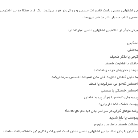
بی اشتهایی عصبی باعث تغییرات جسمی و روانی در فرد می‌شود. یک فرد مبتلا به بی اشتهایی
عصبی اغلب بسیار لاغر به نظر می‌رسد.
برخی دیگر از علائم بی اشتهایی عصبی عبارتند از:
غمگینی
بد‌خلقی
گیجی یا تفکر ضعیف
حافظه یا قضاوت ضعیف
موها و ناخن‌های نازک و شکننده
به دلیل کاهش دمای داخلی بدن همیشه احساس سرما می‌کند
احساس کم‌توانی، سرگیجه یا ضعف
احساس خستگی یا سستی
پریودهای نامنظم یا هرگز پریود نشدن
پوست خشک، لکه دار یا زرد
رشد موهای کرکی در سراسر بدن (به نام lanugo)
یبوست یا نفخ شدید
عضلات ضعیف یا مفاصل متورم
دختران یا زنان مبتلا به بی اشتهایی عصبی ممکن است تغییرات رفتاری نیز داشته باشند، مانند: