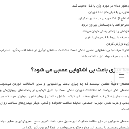
به‌طور مدام در مورد وزن یا غذا صحبت کند
نخوردن یا خیلی کم غذا خوردن
امتناع از غذا خوردن در حضور دیگران
نمی‌خواهد با دوستانش بیرون برود
خودش را وادار به قی کردن می‌کند
مصرف ملین‌ها یا قرص‌های لاغری
زیاد ورزش کردن
افراد مبتلا به بی اشتهایی عصبی ممکن است مشکلات سلامتی دیگری از جمله افسردگی، اضطراب
یا سوء مصرف مواد نیز داشته باشند.
چه چیزی باعث بی اشتهایی عصبی می شود؟
محققان دقیقاً مطمئن نیستند که چه چیزی باعث بی‌اشتهایی و سایر اختلالات خوردن می‌شود.
محققان فکر می‌کنند که اختلالات خوردن ممکن است به دلیل ترکیبی از رخدادهای بیولوژیکی و
رویدادهای زندگی فرد اتفاق بیفتد. این ترکیب شامل داشتن ژن‌های خاص، بیولوژی فرد، تصویر
بدنی و عزت نفس، تجارب اجتماعی، سابقه سلامت خانواده و گاهی، دیگر بیماری‌های سلامت روان
است.
محققان همچنین در حال مطالعه فعالیت غیرمعمول مغز، مانند تغییر سطح اسروتونین یا سایر مواد
شیمیایی هستند تا ببینند این موارد چگونه می‌توانند بر غذا خوردن تأثیر بگذارد.