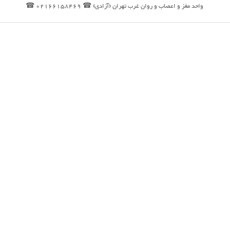
واحد مغز و اعصاب و روان غرب تهران (آزادی) ☎ 02166158469 ☎