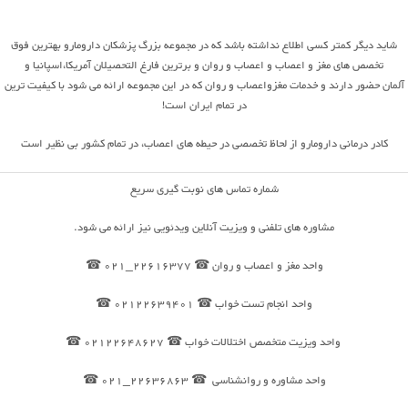
شاید دیگر کمتر کسی اطلاع نداشته باشد که در مجموعه بزرگ پزشکان دارومارو بهترین فوق
تخصص های مغز و اعصاب و اعصاب و روان و برترین فارغ التحصیلان آمریکا،اسپانیا و
آلمان حضور دارند و خدمات مغزواعصاب و روان که در این مجموعه ارائه می شود با کیفیت ترین
در تمام ایران است!
کادر درمانی دارومارو از لحاظ تخصصی در حیطه های اعصاب، در تمام کشور بی نظیر است
شماره تماس های نوبت گیری سریع
مشاوره های تلفنی و ویزیت آنلاین ویدئویی نیز ارائه می شود.
واحد مغز و اعصاب و روان ☎ 22616377_021 ☎
واحد انجام تست خواب ☎ 02122639401 ☎
واحد ویزیت متخصص اختلالات خواب ☎ 02122648627 ☎
واحد مشاوره و روانشناسی ☎ 22636863_021 ☎