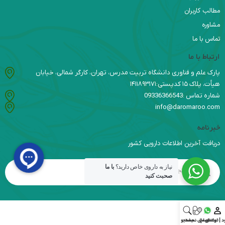
مطالب کاربران
مشاوره
تماس با ما
ارتباط با ما
پارک علم و فناوری دانشگاه تربیت مدرس، تهران، کارگر شمالی، خیابان
هیأت، پلاک ۱۵ کدپستی:۱۴۱۱۸۹۳۱۷۱
شماره تماس :09336366543
info@daromaroo.com
خبرنامه
دریافت آخرین اطلاعات دارویی کشور
نیاز به داروی خاص دارید؟
با ما
صحبت کنید
د | ثبت‌نام
واتس اپ
ارسال نسخه
جستجو