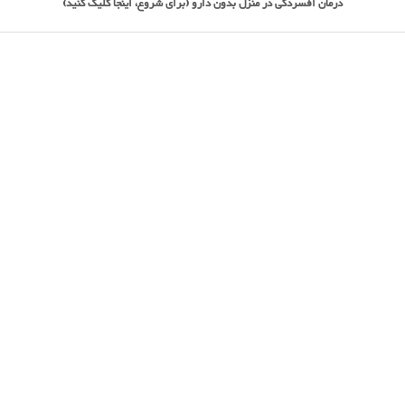
درمان افسردگی در منزل بدون دارو (برای شروع، اینجا کلیک کنید)