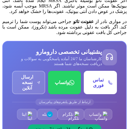
اگر عفونت تاتو بوسیله باکتری MRSA ایجاد شده باشد، آنتی
بیوتیک‌ها ممکن است موثر نباشند. اگر MRSA موجب آبسه شود،
پزشک در عوض دادن آنتی بیوتیک، عفونت‌ها را خشک خواهد کرد.
در مواری نادر از
عفونت تاتو
جراحی می‌تواند پوست شما را ترمیم
کند. اگر بافت به دلیل عفونت مرده باشد (نکروز)، ممکن است با
جراحی کل بافت عفونی برداشته شود.
پشتیبانی تخصصی دارومارو
کارشناسان ما 24/7 آماده پاسخگویی به سوالات و
دریافت نسخه‌های شما هستند
ارسال
تماس
واتساپ
نسخه
فوری
آنلاین
ارتباط از طریق پلتفرم‌های پیام‌رسان
واتساپ
تلگرام
بله
ایتا
ب