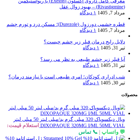
معرفی کامل داروی اکسلون (Exelon) یا ریواستیگمین
(Rivastigmine) – بهبود زوال عقل
مرداد 7, 1405
۱ دیدگاه
قطره چشمی دورزول (Durezole)؛ مسکن درد و تورم چشم
مرداد 7, 1405
۱ دیدگاه
دلایل رایج درمان فیلر زیر چشم چیست؟
تیر 31, 1405
۱ دیدگاه
آیا فیلر زیر چشم طبیعی به نظر می رسد؟
تیر 31, 1405
۱ دیدگاه
شب ادراری کودکان؛ امری طبیعی است یا نیازمند درمان؟
تیر 30, 1405
۱ دیدگاه
محصولات
ویال دیکسوپاک 320 میلی گرم ید/میلی لیتر 50 میلی لیتر
استعلام قیمت:
DIXOPAQUE 320MG I/ML 50ML VIAL
💬 واتساپ
|
📞 تماس
ژل استراتامد 10%