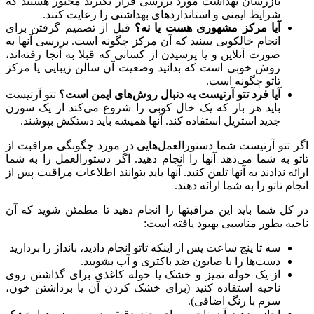
بازرسان بهداشت مورد بررسی قرار بگیرند مجبور هستند که
شرایط ایمنی و استانداردهای بهداشتی را رعایت کنند.
آیا مرکز مشهوری هست یا نه؟
قبل از تصمیم گرفتن برای
انجام خالکوبی ببینید که آن مرکز چگونه است. بررسی آنها به
صورت آنلاین و یا پرسیدن از کسانی که قبلا به آنجا رفته‌اند،
روش خوبی است که بدانید وضعیت آن سالن زیبایی یا مرکز
تاتو چگونه است.
آیا فرد تتو آرتیست به دنبال روش‌های ایمن است؟
تتو آرتیست
باید هر بار که یک خال کوبی را شروع می‌کند از یک سوزن
جدید استریل استفاده کند. آنها همیشه باید دستکش بپوشند.
اگر تتو آرتیست شما دستورالعمل‌هایی در مورد چگونگی مراقبت از
تاتو به شما می‌دهد آنها را انجام دهید. اگر دستورالعمل را به شما
ارائه ندادند به آنها تلفن کنید. آنها باید بتوانند اطلاعات مراقبت پس از
انجام تاتو را به شما ارائه دهند.
در کل شما باید این مراقبتها را انجام دهید تا مطمئن شوید که آن
ناحیه بطور مناسبی بهبود یافته است:
سه تا پنج ساعت پس از اینکه تاتو انجام دادید، بانداژ را بردارید
دست‌ها را با صابون ضد باکتری و آب بشویید.
از یک حوله تمیز و خشک یا حوله کاغذی برای گذاشتن روی
ناحیه استفاده کنید (برای خشک کردن آن یا برداشتن خون،
سرم یا رنگ اضافی).