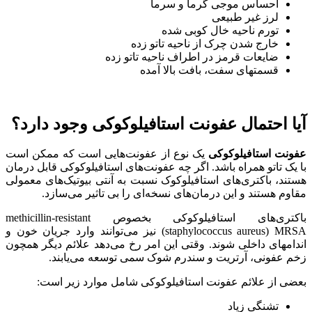
احساس موجی گرما و سرما
لرز غیر طبیعی
تورم ناحیه خال کوبی شده
خارج شدن چرک از ناحیه تاتو زده
ضایعات قرمز در اطراف ناحیه تاتو زده
قسمتهای سفت، بافت بالا آمده
آیا احتمال عفونت استافیلوکوکی وجود دارد؟
عفونت استافیلوکوکی
یک نوع از عفونت‌هایی است که ممکن است
با یک تاتو همراه باشد. اگر چه عفونت‌های استافیلوکوکی قابل درمان
هستند، باکتری‌های استافیلوکوک نسبت به آنتی بیوتیک‌های معمولی
مقاوم هستند و این درمان‌های نسخه‌ای را بی تاثیر می‌سازد.
باکتری‌های استافیلوکوکی بخصوص methicillin-resistant
staphylococcus aureus) MRSA) نیز می‌توانند وارد جریان خون و
اندامهای داخلی شوند. وقتی این امر رخ می‌دهد علائم دیگر همچون
زخم عفونی، آرتریت و سندرم شوک سمی توسعه می‌یابند.
بعضی از علائم عفونت استافیلوکوکی شامل موارد زیر است:
تشنگی زیاد