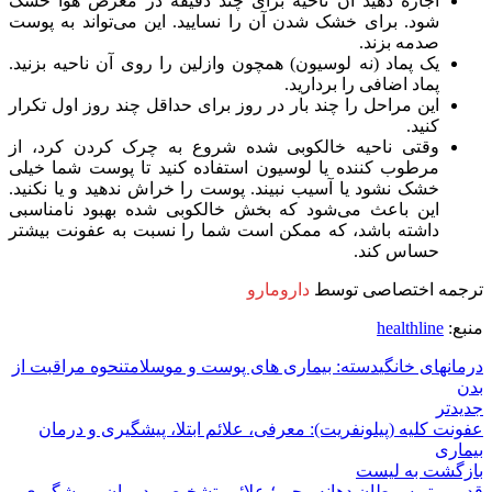
اجازه دهید آن ناحیه برای چند دقیقه در معرض هوا خشک
شود. برای خشک شدن آن را نسایید. این می‌تواند به پوست
صدمه بزند.
یک پماد (نه لوسیون) همچون وازلین را روی آن ناحیه بزنید.
پماد اضافی را بردارید.
این مراحل را چند بار در روز برای حداقل چند روز اول تکرار
کنید.
وقتی ناحیه خالکوبی شده شروع به چرک کردن کرد، از
مرطوب کننده یا لوسیون استفاده کنید تا پوست شما خیلی
خشک نشود یا آسیب نبیند. پوست را خراش ندهید و یا نکنید.
این باعث می‌شود که بخش خالکوبی شده بهبود نامناسبی
داشته باشد، که ممکن است شما را نسبت به عفونت بیشتر
حساس کند.
ترجمه اختصاصی توسط
دارومارو
منبع:
healthline
درمانهای خانگی
دسته: بیماری های پوست و مو
سلامت
نحوه مراقبت از
بدن
جدیدتر
عفونت کلیه (پیلونفریت): معرفی، علائم ابتلا، پیشگیری و درمان
بیماری
بازگشت به لیست
قدیمی تر
سرطان دهانه رحم ؛ علائم، تشخیص، درمان و پیشگیری