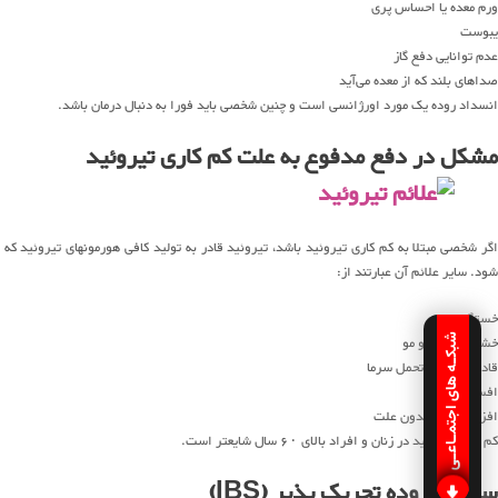
ورم معده یا احساس پری
یبوست
عدم توانایی دفع گاز
صداهای بلند که از معده می‌آید
انسداد روده یک مورد اورژانسی است و چنین شخصی باید فورا به دنبال درمان باشد.
مشکل در دفع مدفوع به علت کم کاری تیروئید
اگر شخصی مبتلا به کم کاری تیروئید باشد، تیروئید قادر به تولید کافی هورمونهای تیروئید که
شود. سایر علائم آن عبارتند از:
خستگی
خشکی پوست و مو
شبکـه های اجتمـاعـی
قادر نبودن به تحمل سرما
افسردگی
افزایش وزن بدون علت
کم کاری تیروئید در زنان و افراد بالای ۶۰ سال شایعتر است.
سندرم روده تحریک پذیر (IBS)