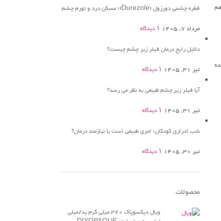
هم
قطره چشمی دورزول (Durezole)؛ مسکن درد و تورم چشم
مرداد 7, 1405
۱ دیدگاه
دلایل رایج درمان فیلر زیر چشم چیست؟
۱۰۰ نفر در ایالات متحده
تیر 31, 1405
۱ دیدگاه
آیا فیلر زیر چشم طبیعی به نظر می رسد؟
تیر 31, 1405
۱ دیدگاه
شب ادراری کودکان؛ امری طبیعی است یا نیازمند درمان؟
تیر 30, 1405
۱ دیدگاه
محصولات
ویال دیکسوپاک 320 میلی گرم ید/میلی