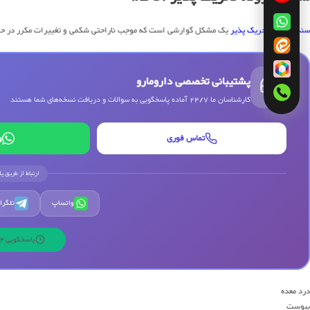
سندرم روده تحریک پذیر
یک مشکل گوارشی است که موجب ناراحتی شکمی و تغییرات مکرر در حرکا
پشتیبانی تخصصی دارومارو
کارشناسان ما 24/7 آماده پاسخگویی به سوالات و دریافت نسخه‌های شما هستند
تماس فوری
و
ارتباط از طریق پ
واتساپ
تلگرا
پاسخگویی 24 ساعته | 7 روز هفته
درد معده
یبوست