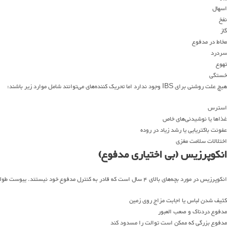
اسهال
نفخ
گاز
مخاط در مدفوع
سردرد
تهوع
خستگی
هیچ علت روشنی برای IBS وجود ندارد اما تحریک کننده‌های می‌توانند شامل موارد زیر باشند:
استرس
غذاها یا نوشیدنی‌های خاص
عفونت باکتریایی یا رشد زیاد در روده
اختلالات سلامت مغزی
انکوپرزیس (بی اختیاری مدفوع)
انکوپرزیس در مورد بچه‌های بالای ۴ سال است که قادر به کنترل مدفوع خود نیستند. یبوست طولانی مدت معمولا موجب انکوپرزیس می‌شود. علائم آن عبارتند از:
کثیف شدن لباس یا اجابت مزاج روی زمین
مدفوع دردناک و صعب العبور
مدفوع بزرگی که ممکن است توالت را مسدود کند