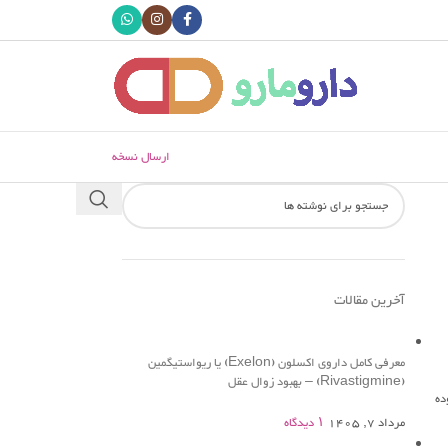
ارسال نسخه
آخرین مقالات
معرفی کامل داروی اکسلون (Exelon) یا ریواستیگمین
(Rivastigmine) – بهبود زوال عقل
ده
مرداد 7, 1405
۱ دیدگاه