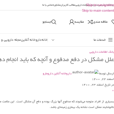
وخانه اینترنتی دارومارو
Skip to navigation
مجله دارویی
مطالب کاربران
مشاوره
تماس با ما
Skip to main content
علاقه مندی
مقایسه
جستجو
خدمات ما
خانه
داروخانه آنلاین
مجله دارویی و 
بانک اطلاعات دارویی
علل مشکل در دفع مدفوع و آنچه که باید انجام د
ارسال توسط
داروخانه آنلاین دارومارو
اسفند 23, 1400
در تاریخ اسفند 23, 1400
0
سیاری از افراد متوجه می‌شوند که مدفوع آنها بزرگ بوده و دفع آن مشکل است. این علامت مع
ناخوشایند ممکن است نشانه یک بیماری زمینه‌ای باشد.