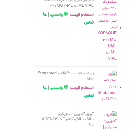
لیتر 50 میلی لیتر DIXOPAQUE
320MG I/ML 50ML VIAL
استعلام قیمت:
💬 واتساپ
|
📞
تماس
ژل استراتامد 10% Stratamed 10%
Gel
استعلام قیمت:
💬 واتساپ
|
📞
تماس
آمپول آدنوزین 3 میلی‌گرم |
ADENOSINE 3MG/ML (2ML)
INJ