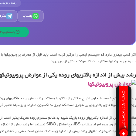
ارتباط از طریق پ
واتساپ
تلگرا
پاسخگویی 24 ساعته | 7 روز هفته
اگر کسی بیماری دارد که سیستم ایمنی را درگیر کرده است باید قبل از مصرف پروبیوتیکها با
مصرف پروبیوتیکها، منتظر بماند تا عفونت بدنش از بین برود.
رشد بیش از اندازه باکتریهای روده یکی از عوارض پروبیوتیک
شبکـه های اجتمـاعـی
وده بزرگ و کوچک معمولا حاوی انواع مختلفی از باکتریها هستند. رشد بیش از حد
باکتریهای رود
روده بزرگ معمولا حاوی باکتریهای بی هوازی است که نیازی به اکسیژن ندارند و بوسیله تخمیر کرب
بطور کامل متوجه نمی‌شوند علتهای رشد بیش از اندازه چیست اما ممکن است ناشی از کاهش تحرک ر