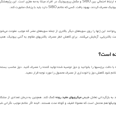
قابل تخمیر به مدت بیشتری در روده باریک بمانند. نتایج یک تحقیق در سال ۲۰۱۸ نشان دهنده ارتباط احتمالی بین SIBO و مکمل پروبیوتیک در افراد مبتلا به مه مغزی است. این پژو
ود یافت. کسی که علائم SIBO دارد باید با پزشک مشورت کند.
می‌توانند این ژنها را روی سویه‌های دیگر باکتری از جمله سویه‌های مضر که موجب عفونت می‌شون
مت باکتریایی، آزمایش می‌کنند. برای کاهش خطر مصرف باکتریهای مقاوم به آنتی بیوتیک، همی
نه است؟
 دقت برچسبها را بخوانید و دوز توصیه شده تولید کننده را مصرف کنید. دوز مناسب بسته 
ئم شود کاهش دوز یا خودداری از مصرف محصول را مورد توجه قرار دهید.
د به بازگردانی تعادل طبیعی
میکروبهای مفید روده
کمک کند. همچنین به درمان تعدادی از مشکل
اما عوارض پروبیوتیکها هم محتمل است که معمولا خفیف و کوتاه مدت هستند. البته اگر علائم موجب نگرانی شو