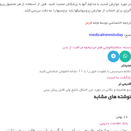
در مورد عوارض شدید یا مداوم آنها با پزشکتان صحبت کنید. قبل از استفاده از هر محصول پروبی
آلرژی برای اجتناب از عوارض پروبیوتیکها باید برچسبها را به دقت بررسی کنند.
ترجمه اختصاصی توسط مجله
قرمز
منبع:
medicalnewstoday
دسته: سلامت
ناخوشی های جزئی
نحوه مراقبت از بدن
جدیدتر
علائم سپسیس یا عفونت خون را با ۱۱ نشانه خاموش شناسایی کنید
بازگشت به لیست
قدیمی تر
سو هاضمه و نکاتی در مورد این اختلال شایع ولی قابل پیش بینی
نوشته های مشابه
26
بهمن
بانک اطلاعات دارویی
بهترین روشهای طبیعی برای پیشگیری از سرطان پروستات