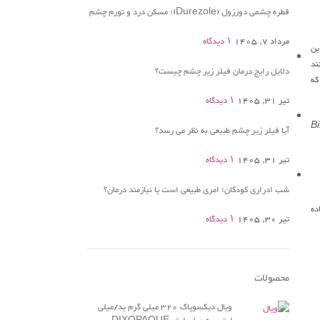
قطره چشمی دورزول (Durezole)؛ مسکن درد و تورم چشم
مرداد 7, 1405
۱ دیدگاه
ین
ند
دلایل رایج درمان فیلر زیر چشم چیست؟
که
تیر 31, 1405
۱ دیدگاه
B
آیا فیلر زیر چشم طبیعی به نظر می رسد؟
تیر 31, 1405
۱ دیدگاه
شب ادراری کودکان؛ امری طبیعی است یا نیازمند درمان؟
کها استفاده
تیر 30, 1405
۱ دیدگاه
محصولات
ویال دیکسوپاک 320 میلی گرم ید/میلی