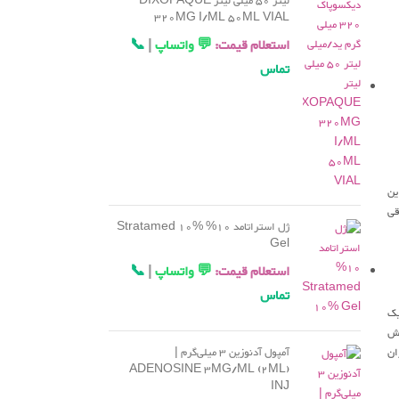
لیتر 50 میلی لیتر DIXOPAQUE
320MG I/ML 50ML VIAL
استعلام قیمت:
💬 واتساپ
|
📞
تماس
ین
قی
ژل استراتامد 10% Stratamed 10%
Gel
استعلام قیمت:
💬 واتساپ
|
📞
تماس
تحریک
رش
ان
آمپول آدنوزین 3 میلی‌گرم |
ADENOSINE 3MG/ML (2ML)
INJ