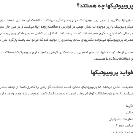
پروبیوتیکها چه هستند؟
میلیونها باکتری و سایر ریز موجودات در روده زندگی می‌کنند. دانشمندان به این جامعه موج
یکروبیوتیک یا ریز موجودات نقش مهمی در گوارش و
سلامت روده
ایفا می‌کنند و در عین حال تا
در حالی که انواع دیگری هم هستند که مضر هستند. اختلال در تعادل طبیعی باکتریهای روده م
مصرف پروبیوتیکها می‌تواند باکتریهای سالم بیشتری را تولید کند که می‌توانند باعث بازگرداندن
بعضی از ماستها، مکملها، غذاهای تخمیری از جمله کفیر، ترشی و تمپه حاوی پروبیوتیکها هستند. متد
و
Lactobacillus
هستند.
فواید پروبیوتیکها
می‌کنند تا به درمان مشکلات گوارشی مثل اسهلا و یبوست کمک کنند. همچنین شواهدی وجود دارد 
اگزما
چاقی
مقاومت انسولینی
دیابت نوع ۲
بیماری کبد چرب