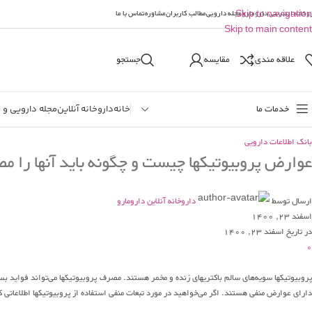
وخانه اینترنتی دارومارو
Skip to navigation
مجله دارویی
مطالب کاربران
مشاوره
تماس با ما
Skip to main content
علاقه مندی
مقایسه
جستجو
خدمات ما
خانه
داروخانه آنلاین
مجله دارویی و 
بانک اطلاعات دارویی
عوارض پروبیوتیکها چیست و چگونه باید آنها را م
ارسال توسط
داروخانه آنلاین دارومارو
اسفند 23, 1400
در تاریخ اسفند 23, 1400
0
روبیوتیکها سویه‌های سالم باکتریهای زنده و مخمر هستند. مصرف پروبیوتیکها می‌تواند فواید بسیار
دارای عوارض منفی هستند. اگر می‌خواهید در مورد تبعات منفی استفاده از پروبیوتیکها اطلاعاتی کس