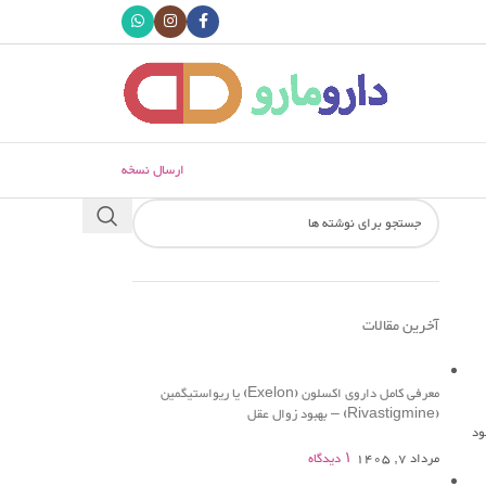
ارسال نسخه
آخرین مقالات
معرفی کامل داروی اکسلون (Exelon) یا ریواستیگمین
(Rivastigmine) – بهبود زوال عقل
ود
مرداد 7, 1405
۱ دیدگاه