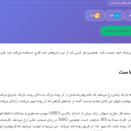
لتفرم‌های پیام‌رسان
م
بله
ایتا
ب
 پزشک خود صحبت کند. همچنین هر کسی که از این داروهای ضد قارچ استفاده می‌کند باید قبل 
ها ست
ه
باریک زمانی رخ می‌دهد که باکتریها رشدشان را از روده بزرگ به داخل روده باریک، شروع می‌کنن
وهیدراتهای غیر قابل هضم بدست آمده از غذاهای گیاهی که از روده عبور می‌کنند، زندگی می‌کنند
علائم رشد بیش از اندازه باکتریهای روده باریک شبیه به علائم سندرم روده تحریک پذیر است از جمله گاز، نفخ و اسهال. رشد بیش از اندازه باکتری (SIBO) موجب مه مغزی و مشکلات
مدت می‌شود. لزوما همه افراد مبتلا به IBS، دچا مشکل SIBO نیستند اما رشد بیش از اندازه در افراد مبتلا به IBS، شایعتر است. همچنین SIBO در زنان مسنتر، مکررا رخ می‌دهد.
وده باشد، که عبور غذا از طریق روده کند می‌کند. این می‌تواند موجب می‌شود که کربوهیدراته