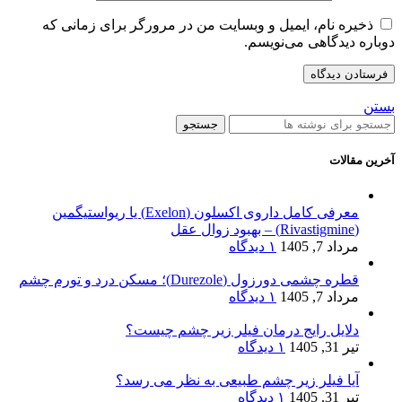
ذخیره نام، ایمیل و وبسایت من در مرورگر برای زمانی که
دوباره دیدگاهی می‌نویسم.
بستن
جستجو
آخرین مقالات
معرفی کامل داروی اکسلون (Exelon) یا ریواستیگمین
(Rivastigmine) – بهبود زوال عقل
مرداد 7, 1405
۱ دیدگاه
قطره چشمی دورزول (Durezole)؛ مسکن درد و تورم چشم
مرداد 7, 1405
۱ دیدگاه
دلایل رایج درمان فیلر زیر چشم چیست؟
تیر 31, 1405
۱ دیدگاه
آیا فیلر زیر چشم طبیعی به نظر می رسد؟
تیر 31, 1405
۱ دیدگاه