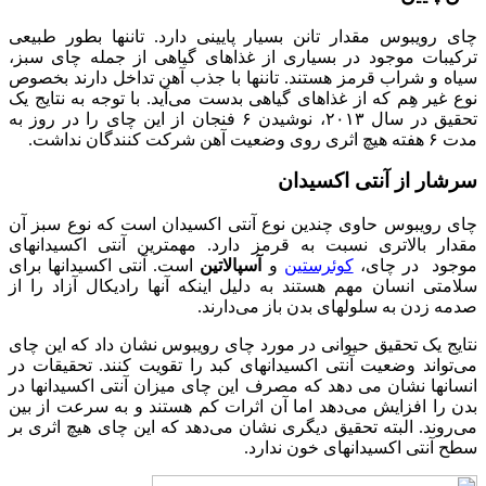
چای رویبوس مقدار تانن بسیار پایینی دارد. تاننها بطور طبیعی
ترکیبات موجود در بسیاری از غذاهای گیاهی از جمله چای سبز،
سیاه و شراب قرمز هستند. تاننها با جذب آهن تداخل دارند بخصوص
نوع غیر هِم که از غذاهای گیاهی بدست می‌آید. با توجه به نتایج یک
تحقیق در سال ۲۰۱۳، نوشیدن ۶ فنجان از این چای را در روز به
مدت ۶ هفته هیچ اثری روی وضعیت آهن شرکت کنندگان نداشت.
سرشار از آنتی اکسیدان
چای رویبوس حاوی چندین نوع آنتی اکسیدان است که نوع سبز آن
مقدار بالاتری نسبت به قرمز دارد. مهمترین آنتی اکسیدانهای
موجود در چای،
کوئرستین
و
آسپالاتین
است. آنتی اکسیدانها برای
سلامتی انسان مهم هستند به دلیل اینکه آنها رادیکال آزاد را از
صدمه زدن به سلولهای بدن باز می‌دارند.
نتایج یک تحقیق حیوانی در مورد چای رویبوس نشان داد که این چای
می‌تواند وضعیت آنتی اکسیدانهای کبد را تقویت کنند. تحقیقات در
انسانها نشان می دهد که مصرف این چای میزان آنتی اکسیدانها در
بدن را افزایش می‌دهد اما آن اثرات کم هستند و به سرعت از بین
می‌روند. البته تحقیق دیگری نشان می‌دهد که این چای هیچ اثری بر
سطح آنتی اکسیدانهای خون ندارد.