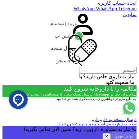
ایجاد حساب کاربری
WhatsApp
WhatsApp
Telegram
سایدبار
ورود | ثبت‌نام
واتس اپ
ارسال نسخه
جستجو
نیاز به داروی خاص دارید؟
با
ما صحبت کنید
مکالمه را با داروخانه شروع کنید
سلام برای چت در
whatsapp
پرسنل نسخه پیچی که میخواهید را انتخاب کنید!
تیم دارو مارو در کوتاهترین زمان پاسخگوی شما خواهند بود.
ارسال نسخه به دارومارو
سلام به دارمارو خوش آمدید چطور میتونم کمکتون کنم ؟
📞 نیاز به مشاوره دارویی دارید؟ همین الان تماس بگیرید!
تماس فوری
✕