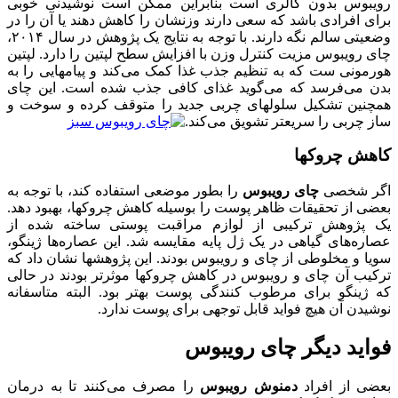
رویبوس بدون کالری است بنابراین ممکن است نوشیدنی خوبی
برای افرادی باشد که سعی دارند وزنشان را کاهش دهند یا آن را در
وضعیتی سالم نگه دارند. با توجه به نتایج یک پژوهش در سال ۲۰۱۴،
چای رویبوس مزیت کنترل وزن با افزایش سطح لپتین را دارد. لپتین
هورمونی ست که به تنظیم جذب غذا کمک می‌کند و پیامهایی را به
بدن می‌فرسد که می‌گوید غذای کافی جذب شده است. این چای
همچنین تشکیل سلولهای چربی جدید را متوقف کرده و سوخت و
ساز چربی را سریعتر تشویق می‌کند.
کاهش چروکها
اگر شخصی
چای رویبوس
را بطور موضعی استفاده کند، با توجه به
بعضی از تحقیقات ظاهر پوست را بوسیله کاهش چروکها، بهبود دهد.
یک پژوهش ترکیبی از لوازم مراقبت پوستی ساخته شده از
عصاره‌های گیاهی در یک ژل پایه مقایسه شد. این عصاره‌ها ژینگو،
سویا و مخلوطی از چای و رویبوس بودند. این پژوهشها نشان داد که
ترکیب آن چای و رویبوس در کاهش چروکها موثرتر بودند در حالی
که ژینگو برای مرطوب کنندگی پوست بهتر بود. البته متاسفانه
نوشیدن آن هیچ فواید قابل توجهی برای پوست ندارد.
فواید دیگر چای رویبوس
بعضی از افراد
دمنوش رویبوس
را مصرف می‌کنند تا به درمان