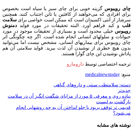
چای رویبوس
گزینه خوبی برای چای سبز یا سیاه است بخصوص
برای افرادی که می‌خواهند از کافئین یا تانن اجتناب کنند. همچنین
سرشار از آنتی اکسیدان است که ممکن است خواصی برای
سلامت
قلب
و کبد فراهم آورد. البته تحقیقات در مورد فواید
دمنوش
رویبوس
خیلی محدود است و بسیاری از تحقیقات موجود در مورد
حیوانات و سلولهای انسانی انجام شده است. اگر چه چگونگی اثر
چای رویبوس برای بیماریهای انسانی، مشخص نیست اما می‌توانید
بدون هیچ خطری از نوشیدن آن لذت ببرید. فواید سلامتی آن هم
پاداش نوشیدن این چای گوارا هستند.
ترجمه اختصاصی توسط
دارومارو
منبع:
medicalnewstoday
دسته: سلامت
طب سنتی و داروهای گیاهی
جدیدتر
پیاده روی و معرفی ۵ مورد از مزایای شگفت انگیز آن در سلامت
بازگشت به لیست
قدیمی تر
توقف پریود یا جلو انداختن آن به چه روشهایی انجام
می‌شود؟
نوشته های مشابه