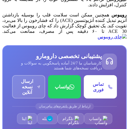
کنترل، افزایش دادند.
رویبوس
همچنین ممکن است سلامت قلب را بوسیله بازداشتن
آنزیم تبدیل کننده آنژیوتنسین (ACE) را که فشارخون را بالا می‌برد،
تقویت کند. یک تحقیق کوچک گزارش داد که چای رویبوس از فعالیت
ACE 30 تا ۶۰ دقیقه پس از مصرف، ممانعت می‌کند.
پشتیبانی تخصصی دارومارو
کارشناسان ما 24/7 آماده پاسخگویی به سوالات و
دریافت نسخه‌های شما هستند
ارسال
تماس
واتساپ
نسخه
فوری
آنلاین
ارتباط از طریق پلتفرم‌های پیام‌رسان
واتساپ
تلگرام
بله
ایتا
ب