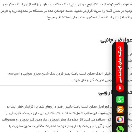
بیاموزید که چگونه از دستگاه اوج جریان سنج استفاده کنید، به طور روزانه از آن استفاده کرده و
وخیم تر شدن آسم را سریعا گزارش دهید (مانند خواندن عدد در دستگاه در محدوده زرد یا قرمز
رنگ، افزایش استفاده از تسکین دهنده های استنشاقی سریع).
عوارض جانبی
شبکـه های اجتمـاعـی
لرزش
ضربان قلب
سردرد
در بعضی موارد خیلی اندک ممکن است باعث بدتر کردن تنگ شدن مجاری هوایی و اسپاسم
برونش‌ها و همچنین تحریک گلو و حلق شود.
تداخل دارویی
تداخلات دارویی
فورادیل
ممکن است باعث تغییر رفتار داروهای شما یا افزایش خطر ابتلا به
عوارض جانبی جدی شود. این مطلب شامل تمام تداخلات احتمالی این دارو نیست. فهرستی از
تمام محصولاتی که استفاده می کنید (از جمله داروهای تجویزی، داروهای غیر تجویزی و محصولات
گیاهی) را تهیه کنید و آن را با پزشک یا داروساز خود به اشتراک بگذارید. بدون مشورت با