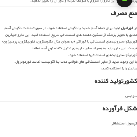
پزشک، مصرف این دارو را شروع یا متوقف نکرده و دوز آن را تغییر ندهید.
منع مصرف
از
فورادیل
نباید برای حمله آسم شدید یا ناگهانی استفاده شود. در صورت حملات ناگهانی آسم،
مطابق با تجویز پزشک از تسکین دهنده های استنشاقی سریع استفاده کنید. این دارو جایگزین
کورتیکواستروئیدهای استنشاقی یا خوراکی (به عنوان مثال بکلومتازون، فلوتیکازون، پردنیزون)
نیست. این دارو باید به همراه سایر داروهای کنترل کننده نوع آسم (مانند
کورتیکواستروئیدهای استنشاقی) استفاده شود.
با این وجود، نباید از سایر استنشاقی های طولانی مدت بتا آگونیست (مانند فورموترول،
سالمترول) استفاده کنید،
کشورتولید کننده
سوئیس
شکل فرآورده
کپسول استنشاقی
0