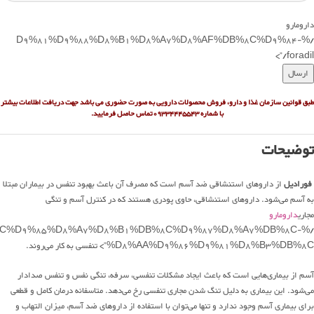
دارومارو
/%D9%81%D9%88%D8%B1%D8%A7%D8%AF%DB%8C%D9%84-
foradil/”>
طبق قوانین سازمان غذا و دارو، فروش محصولات دارویی به صورت حضوری می باشد جهت دریافت اطلاعات بیشتر
با شماره
09334445543تماس حاصل فرمایید.
توضیحات
فورادیل
از داروهای استنشاقی ضد آسم است که مصرف آن باعث بهبود تنفس در بیماران مبتلا
به آسم می‌شود. داروهای استنشاقی، حاوی پودری هستند که در کنترل آسم و تنگی
مجاری
دارومارو
%8C%D9%85%D8%A7%D8%B1%DB%8C%D9%87%D8%A7%DB%8C-
%D8%AA%D9%86%D9%81%D8%B3%DB%8C”> تنفسی به کار می‌روند.
آسم از بیماری‌هایی است که باعث ایجاد مشکلات تنفسی، سرفه، تنگی نفس و تنفس صدادار
می‌شود. این بیماری به دلیل تنگ شدن مجاری تنفسی رخ می‌دهد. متاسفانه درمان کامل و قطعی
برای بیماری آسم وجود ندارد و تنها می‌توان با استفاده از داروهای ضد آسم، میزان التهاب و