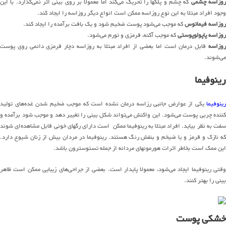
وزاسه چشمی
که چشم و پلکها را تحریک می‌کند اما معمولا بر روی بینی اثر نمی‌گذارد. با این
وجود افراد مبتلا به این نوع روزاسه ممکن است انواع دیگر روزاسه را ایجاد کند.
روزاسه فیماتوس
که موجب می‌شود پوست ضخیم شود و یک بافت برآمده را ایجاد کند.
روزاسه پاپولوپوستی
که موجب آکنه، قرمزی و تورم می‌شود.
روزاسه
قابل درمان است اما بعضی از افراد مبتلا به روزاسه دچار قرمزی دائمی روی پوست
می‌شوند.
رینوفیما
رینوفیما
یکی از عوارض جانبی رزاسه درمان نشده است که موجب ضخیم شدن غده‌های تولید
کننده چربی پوست می‌شود. این واکنش می‌تواند شکل بینی را تغییر دهد و موجب شود برآمده و
سفت به نظر بیاید. افراد مبتلا به رینوفیما ممکن است دارای رگهای خونی قابل مشاهده‌ای شوند
که نازک و قرمز و یا ضیخم و بنفش رنگ هستند. رینوفیما در مردان بیش از زنان شیوع دارد.
این ممک است بخاطر اثرات هورمونهای مردانه از جمله تستوسترون باشد.
وقتی رینوفیما ایجاد می‌شود، معمولا پایدار است. بعضی از جراحی‌های زیبایی ممکن است ظاهر
بینی را بهتر کنند.
خشکی پوست