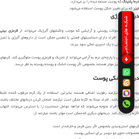
درما پلنینگ
که پوست صدمه دیده را بر می‌دارد.
لیزر
که برای تغییر شکل پوست استفاده می‌شود.
درمان آلرژی
شبکـه های اجتمـاعـی
جتناب از محصولات پوستی و آرایشی که موجب واکنشهای آلرژیک می‌تواند از
قرمزی بینی
پیشگیری کند. افراد دارای حساسیتهای فصلی یا تنفسی ممکن است از داروهای آلرژی یا تمیز
کردن مرتب بینی با یک اسپری نمکی سود ببرند.
تمیز کردن بینی با پارچه‌ای نرم به آرامی می‌تواند از تحریک و قرمزی پوست جلوگیری کند. کرمهای
مرطوب کننده نیز موثر هستند بخصوص اگر پوست خشک و پوسته پوسته به نظر برسد.
درمان خشکی پوست
پوست خشک نیازمند رطوبت اضافی هستند بنابراین استفاده از یک کرم مرطوب کننده غلیظ
می‌تواند موثر باشد. افراد مبتلا به اگزما ممکن است نیازمند امتحان کردن درمانهای مختلف باشند
چون بعضی از افراد متوجه می‌شوند که غذاها، عوامل حساسیت زا یا استرس می‌تواند التهاب
اگزما را تحریک کند. درمانهای دیگری که ممکن است موثر باشند عبارتند از:
کرمهای استروئیدی بخصوص اگر بینی قرمز و خارشدار است
محصولات حاوی جو دوسر برای تسکین پوست