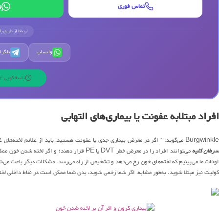
تماس فوری
و
ارتباط از طریق پ
واتساپ
تلگرا
پاسخگویی 24 ساعته | 7 روز هفته
افراد مبتلابه عفونت یا بیماری‌های التهابی
Burgwinkl می‌گوید: ” اگر در معرض بیماری جدی یا عفونت هستید، باید از علائم لخته‌های غیرطبیعی مطلع شوید. برخی از انواع سرطان مانند مغز، تخمدان،
رطان کلیه
می‌توانند افراد را در معرض خطر DVT یا PE قرار
وقات ما می‌بینیم که لخته‌های خون رخ می‌دهد و تشخیص از راه می‌رسد. مشکلات دیگر باعث می‌شو
کولیت نیز مبتلا شوید. به‌طور مشابه، اگر شما زخمی شوید، بدن شما ممکن است در نقاط داخلی لخته