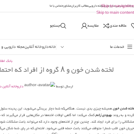
وخانه اینترنتی دارومارو
Skip to navigation
مجله دارویی
مطالب کاربران
مشاوره
تماس با ما
Skip to main content
علاقه مندی
مقایسه
جستجو
خدمات ما
خانه
داروخانه آنلاین
مجله دارویی و 
بانک اطلا
لخته شدن خون و ۸ گروه از افراد که احتمال بیشتری برای ابتلای به این وضعیت دارند
ارسال توسط
داروخانه آنلاین د
خته شدن خون
همیشه چیزی بدی نیست. هنگامی‌که شما دچار بریدگی می‌شوید، این پدیده سلول‌ها
رده و به روند
بهبودی زخم
کمک می‌کند؛ اما گاهی اوقات لخته‌ها در مکان‌هایی قرار می‌گیرند که ن
مشکلاتی را برای فرد ایجاد کند. چندین نوع از لخته‌های وجود دارد که می‌تواند باعث مشکلات شود.