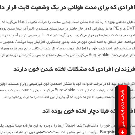
افرادی که برای مدت طولانی در یک وضعیت ثابت قرار دا
دلایل مختلفی وجود دا
DVT ها و PE ها در بیمارانی که در حال حاضر در بیمارستان هستند یا اخیراً در بیمارستان
می‌افتد، خطر ابتلای به لخته شدن خون در شما به‌طور چشمگیری افزایش پیدا می‌کند”. همچنی
که می‌تواند خطر لخته شدن خون را افزایش دهد، به‌ویژه اگر شما آب کافی برای مصرف به همراه 
خطر قرار می‌دهد. Burgwinkle می‌گوید: “من یک بیمار داشتم که پس از گذراندن دوره‌های طولانی در فضاهای تنگی و دچار یک لخته شده بود. حرفه او لوله‌کشی بود”.
فرزندان افرادی که مشکلات لخته شدن خون دارند
اگر شما می‌دانید که در درخت خانواده خود با مشکل لخته‌های خون غیرطبیعی روبرو هستند، اولین
مقصر نیست، علت می‌تواند ژنتیکی باشد، Burgwinkle م
شبکـه های اجتمـاعـی
نیاز به آزمایش داشته باشید تا متوجه شوید که آیا یکی از این اختلالات را به ارث برده‌اید یا نه.
افرادی که قبلا دچار لخته خون بوده اند
ی‌شوند. Burgwinkle می‌گوید، این امر به‌این‌علت است که
لخته‌های خون
در اطراف دریچه‌های