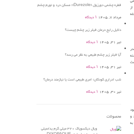
و جراح عمومی
قطره چشمی دورزول (Durezole)؛ مسکن درد و تورم چشم
ناشی از
له
مرداد 7, 1405
۱ دیدگاه
دلایل رایج درمان فیلر زیر چشم چیست؟
تیر 31, 1405
۱ دیدگاه
 اینکه چقدر
آیا فیلر زیر چشم طبیعی به نظر می رسد؟
داشته
عث
تیر 31, 1405
۱ دیدگاه
شب ادراری کودکان؛ امری طبیعی است یا نیازمند درمان؟
تیر 30, 1405
۱ دیدگاه
ود
محصولات
 و
به
ویال دیکسوپاک 320 میلی گرم ید/میلی