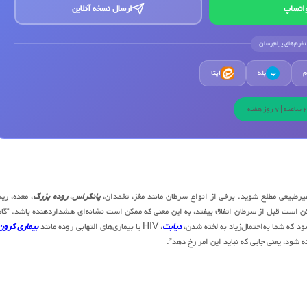
اتساپ
ارسال نسخه آنلاین
لتفرم‌های پیام‌رسان
م
بله
ایتا
ب
پانکراس
،
روده بزرگ
، معده، ریه
 دهند؛ و اگر لخته شدن خون ممکن است قبل از سرطان اتفاق بیفتد، به این معنی که ممکن است نشانه‌ای هشداردهنده باشد. “گ
د که شما به‌احتمال‌زیاد به لخته شدن،
دیابت
، HIV یا بیماری‌های التهابی روده مانند
بیماری کرون
 شود، یعنی جایی که نباید این امر رخ دهد”.