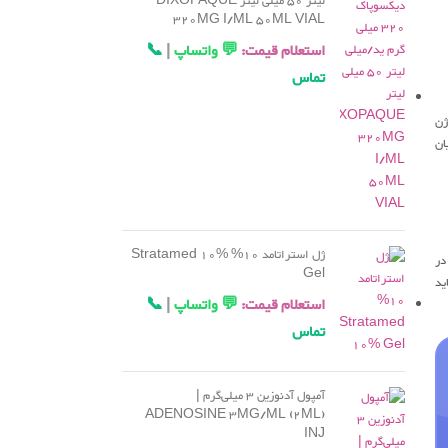
لیتر 50 میلی لیتر DIXOPAQUE
320MG I/ML 50ML VIAL
استعلام قیمت:
💬 واتساپ
|
📞
تماس
ژن
ان
ژل استراتامد 10% Stratamed 10%
در
Gel
ید
استعلام قیمت:
💬 واتساپ
|
📞
تماس
آمپول آدنوزین 3 میلی‌گرم |
ADENOSINE 3MG/ML (2ML)
INJ