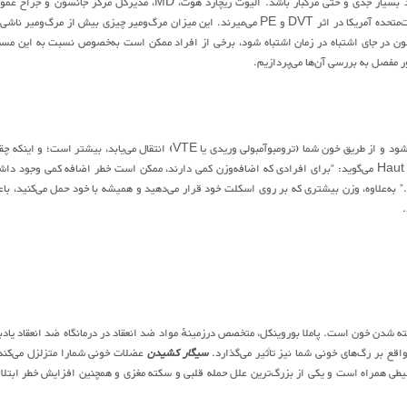
به ریه‌های شما نقل‌مکان کنند. این مورد آمبولی ریوی (PE) نامیده می‌شود و می‌تواند برای فرد بسیار جدی و حتی مرگبار باشد. الیوت ریچارد هوت، MD، مدیرکل مرکز جانسون 
می‌گوید: ” درواقع، لخته‌های خون خطرناک بسیار شایع هستند. ۱۰۰۰۰۰ نفر در هرسال در ایالات‌متحده آمریکا در اثر DVT و PE می‌میرند. این میزان مرگ‌ومیر چیزی بیش از مرگ‌ومیر 
ون در جای اشتباه در زمان اشتباه شود، برخی از افراد ممکن است به‌خصوص نسبت به این مسئ
ر مفصل به بررسی آن‌ها می‌پردازیم.
کارشناسان معتقدند: اگر شما چاق هستید، خطر ابتلا به لخته‌های خونی که در ورید ریوی ایجاد می‌شود و از طریق خون شما (ترومبوآمبولی وریدی یا VTE) انتقال می‌یابد، بیشتر است؛ و
شما دارای وزن سالم هستید می‌توانید تفاوت شانس شمارا در ابتلای به این مشکل تعیین کند. Haut می‌گوید: “برای افرادی که اضافه‌وزن کمی دارند، ممکن است خطر اضافه کمی وجود 
ود.” به‌علاوه، وزن بیشتری که بر روی اسکلت خود قرار می‌دهید و همیشه با خود حمل می‌کنید، با
ته شدن خون است. پاملا بوروینکل، متخصص درزمینهٔ مواد ضد انعقاد در درمانگاه ضد انعقاد یادب
سیگار کشیدن
عضلات خونی شمارا متزلزل می‌کند
یطی همراه است و یکی از بزرگ‌ترین علل حمله قلبی و سکته مغزی و همچنین افزایش خطر ابتلا 