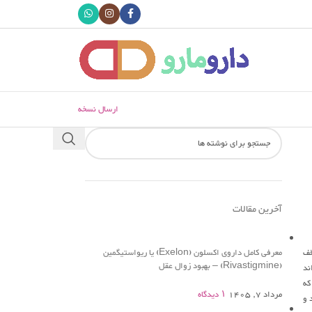
ارسال نسخه
آخرین مقالات
قف
معرفی کامل داروی اکسلون (Exelon) یا ریواستیگمین
(Rivastigmine) – بهبود زوال عقل
ند
که
مرداد 7, 1405
۱ دیدگاه
 دور شوند و