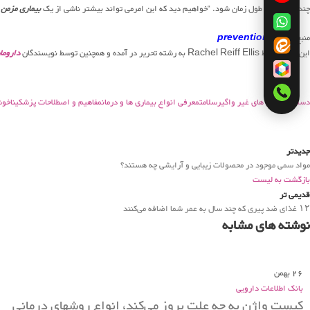
چندین لخته در طول زمان شود. “خواهیم دید که این امرمی تواند بیشتر ناشی از یک
بیماری مزمن
ب
منبع:
prevention.com
این مقاله توسط Rachel Reiff Ellis به رشته تحریر در آمده و همچنین توسط نویسندگان
داروما
دسته: بیماری های غیر واگیر
سلامت
معرفی انواع بیماری ها و درمان
مفاهیم و اصطلاحات پزشکی
ناخوش
جدیدتر
مواد سمی موجود در محصولات زیبایی و آرایشی چه هستند؟
بازگشت به لیست
قدیمی تر
۱۲ غذای ضد پیری که چند سال به عمر شما اضافه می‌کنند
نوشته های مشابه
26
بهمن
بانک اطلاعات دارویی
کیست واژن به چه علت بروز می‌کند، انواع روشهای درمانی