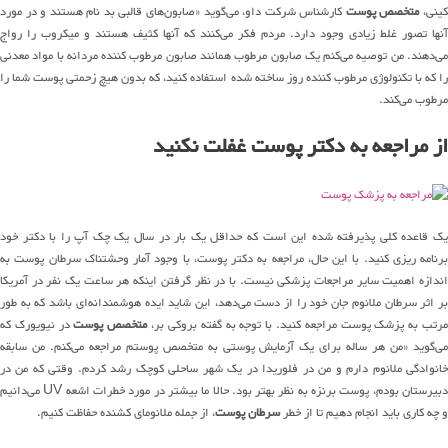
ینی،
متخصص پوست
کارشناس شرکت داو، می‌گوید «صابون‌های قالبی بد نام هستند و در مورد
آنها تصور غلط زیادی وجود دارد. مردم فکر می‌کنند که آنها کثیف هستند و میکروب را رواج
می‌دهند. من توصیه می‌کنم یک صابون مرطوب همانند صابون مرطوب کننده مردانه با مواد معدنی
را که با تکنولوژی مرطوب کننده روز ساخته شده استفاده کنید، که بدون هیچ زحمتی پوست شما را
مرطوب می‌کند.
از مراجعه به دکتر پوست غفلت نکنید
یک قاعده کلی پذیرفته شده این است که حداقل یک بار در سال یک چک آپ را با دکتر خود
برنامه ریزی کنید. با این حال، مراجعه به دکتر پوست، با وجود آمار وحشتناک سرطان پوست به
اندازه اهمیت سایر مراجعات پزشکی نیست. با در نظر گرفتن اینکه هر ساعت یک نفر در آمریکا
بر اثر سرطان ملانوم جان خود را از دست می‌دهد، این شاید ایده هوشمندانه‌ای باشد که به طور
مرتب به پزشک پوست مراجعه کنید. با توجه به گفته بروکی بر،
متخصص پوست
در نیویورک که
می‌گوید «من هر ساله برای یک آزمایش پوستی به متخصص پوستم مراجعه می‌کنم. من سابقه
خانوادگی ملانوم دارم و من در فلوریدا در یک شهر ساحلی کوچک رشد کردم. وقتی که من در
دبیرستان بودم، پوست برنزه به نظر بهتر بود. حالا ما بیشتر در مورد خطرات اشعه UV می‌دانیم
و چه کاری باید انجام دهیم تا از خطر
سرطان پوست
، از جمله ملانومای کشنده حفاظت کنیم.