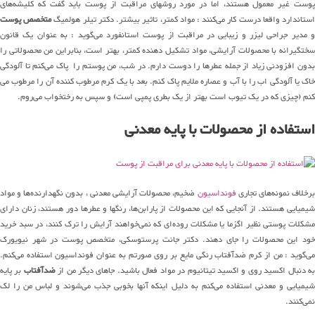
پوست غیر معمول هستند، اما در مورد روشهای مراقبت از پوست باید گفت که کلیشه‌های
ستاندارد واقعا درست کار می‌کنند : مواد کمتر، تاثیر بیشتر. دکتر تیلر هولمیگ
متخصص پوست
و مدیر جراحی لیزر و زیبایی در مراقبت از پوست استانفورد می‌گوید : به عنوان یک قانون
سختگیرانه با محصولات آرایشی، مواد تشکیل دهنده کمتر، بهتر است، بنابراین من محصولاتی را
بدون افزودنی زیاد از جمله عطرها را دوست دارم. در شب، من پوستم را پاک می‌کنم تا آلودگی
خاک یا آلودگی اب را با آب و عصاره ملایم پاک کنم. بعد با یک کرم مرطوب کننده آن را مرطوب می
کنم (چیزی که در یک تیوب است بهتر از یک بطری پمپی است) و سپس به رختخواب می‌روم.
استفاده از محصولات با پایه معدنی
برخلاف نمونه‌های تجاری
فونداسیون
ضخیم، محصولات آرایشی معدنی ، بدون نگهدارنده‌ها و مواد
شیمیایی هستند. از آنجایی که این محصولات از پارابن‌ها، رنگها و عطرها دور هستند، زنان دارای
مشکلات پوستی نظیر اگزما یا مشکلات روده‌ای که نمی‌خواهند آرایش را ترک کنند، در سبد خرید
خود این محصولات را جای دهند. دکتر جانت پرستوسکی، متخصص پوست در شهر نیویورک
می‌گوید : من از کرم ضدآفتاب رنگی مایع بر روی صورتم به عنوان فونداسیون استفاده می‌کنم.
ه دنبال اکسید روی و اکسید تیتانیوم در مواد فعال باشید. جاهای دیگر من از
ضدآفتاب
بر پایه
شیمیایی و معدنی استفاده می‌کنم به دلیل اینکه آنها بخوبی جذب می‌شوند و لباس من را لک
نمی‌کنند.