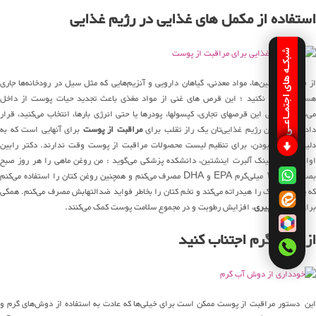
استفاده از مکمل های غذایی در رژیم غذایی
شبکـه های اجتمـاعـی
از فواید ویتامین‌ها، مواد معدنی، گیاهان دارویی و آنزیم‌هایی که مثل سیل در رودخانه‌ها جاری
هستند، غفلت نکنید ؛ این قرص های غنی از مواد مغذی باعث تجدید حیات پوست از داخل
می‌شوند. وقتی این قرصهای تجاری، کپسولها، پودرها یا حتی انرژی بارها، انتخاب می‌کنید، قرار
دادن آنها درون رژیم غذایی‌تان یک راز تقلب برای
مراقبت از پوست
برای آنهایی است که به
دلیل مشغول بودن، برای تنظیم لیست محصولات مراقبت از پوست وقت ندارند. دکتر رابین
اوانز، مدیر کلینک آلبرت اینشتین، دانشکده پزشکی می‌گوید : من روغن ماهی را هر روز صبح
بصورت ۱۵۰۰ میلی‌گرم EPA و DHA مصرف می‌کنم و همچنین روغن کتان را استفاده می‌کنم
که پوست خشک را هیدراته می‌کند و تخم کتان را بخاطر فواید ضدالتهابش مصرف می‌کنم. همگی
برای
مقابله با پیری
، افزایش رطوبت و در مجموع سلامت پوست کمک می‌کنند.
از حمام گرم اجتناب کنید
این دستور مراقبت از پوست ممکن است برای خیلی‌ها که عادت به استفاده از دوش‌های گرم و