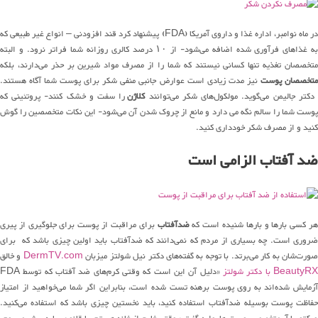
در ماه نوامبر، اداره غذا و داروی آمریکا (FDA) پیشنهاد کرد قند افزودنی – انواع غیر طبیعی که
به غذاهای فرآوری شده اضافه می‌شود- از ۱۰ درصد کالری روزانه شما فراتر نرود. و البته
متخصصان تغذیه تنها کسانی نیستند که شما را از مصرف مواد شیرین بر حذر می‌دارند، بلکه
تخصصان پوست
نیز مدت زیادی است عوارض جانبی منفی شکر برای پوست شما آگاه هستند.
کتر جالیمن می‌گوید. مولکول‌های شکر می‌توانند
کلاژن
را سفت و خشک کنند- پروتئینی که
پوست شما را سالم نگه می دارد و مانع از چروک شدن آن می‌شود- این نکات متخصصین را گوش
کنید و از مصرف شکر خودداری کنید.
ضد آفتاب الزامی است
هر کسی بارها و بارها شنیده است که
ضدآفتاب
برای مراقبت از پوست برای جلوگیری از پیری
ضروری است. چه بسیاری از مردم که نمی‌دانند که ضدآفتاب باید اولین چیزی باشد که برای
ورت‌شان به کار می‌برتد. با توجه به گفته‌های دکتر نیل شولتز میزبان
DermTV.com
و خالق
BeautyR با دکتر شولتز
«دلیل آن این است که وقتی کرم‌های ضد آفتاب که توسط FDA
آزمایش شده‌اند به روی پوست برهنه تست شده است، بنابراین اگر شما می‌خواهید از امتیاز
حفاظت پوست بوسیله ضدآفتاب استفاده کنید، باید نخستین چیزی باشد که استفاده می‌کنید.