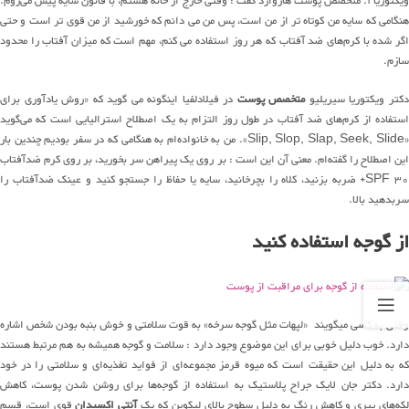
ویکتوریا آ. متخصص پوست هاروارد گفت : وقتی خارج از خانه هستم، با قانون سایه پیش می‌روم.
هنگامی که سایه من کوتاه تر از من است، پس من می دانم که خورشید از من قوی تر است و حتی
اگر شده با کرم‌های ضد آفتاب که هر روز استفاده می کنم، مهم است که میزان آفتاب را محدود
سازم.
کتر ویکتوریا سیریلیو
متخصص پوست
در فیلادلفیا اینگونه می گوید که «روش یادآوری برای
استفاده از کرم‌های ضد آفتاب در طول روز التزام به یک اصطلاح استرالیایی است که می‌گوید
«Slip, Slop, Slap, Seek, Slide». من به خانواده‌ام به هنگامی که در سفر بودیم چندین بار
این اصطلاح را گفته‌ام. معنی آن این است : بر روی یک پیراهن سر بخورید، بر روی کرم ضدآفتاب
SPF 30+ ضربه بزنید، کلاه را بچرخانید، سایه یا حفاظ را جستجو کنید و عینک ضدآفتاب را
سربدهید بالا.
از گوجه استفاده کنید
وقتی به کسی میگویند «لپهات مثل گوجه سرخه» به قوت سلامتی و خوش بنبه بودن شخص اشاره
دارد. خوب دلیل خوبی برای این موضوع وجود دارد : سلامت و گوجه همیشه به هم مرتبط هستند
که به دلیل این حقیقت است که میوه قرمز مجموعه‌ای از فواید تغذیه‌ای و سلامتی را در خود
دارد. دکتر جان لایک جراح پلاستیک به استفاده از گوجه‌ها برای روشن شدن پوست، کاهش
لکه‌های پیری و کاهش رنگ به دلیل سطوح بالای لیکوپن که یک
آنتی اکسیدان
قوی است، قسم