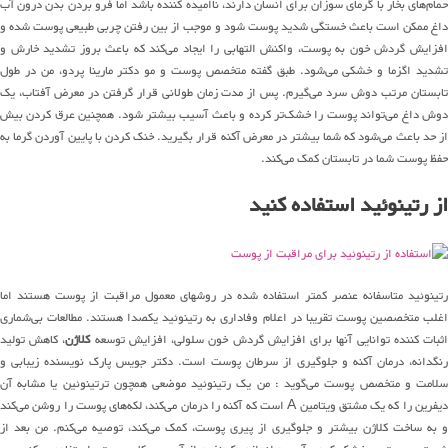
حمام‌های بخار با گرمای سوزان برای انسان دارند، ناامیده کننده باشد اما فرو بردن بدن درون آب
داغ ممکن است باعث خستگی شدید پوست شود و موجب از بین رفتن چربی طبیعی پوست شده و
افزایش گردش خون به پوست، واکنش التهابی را ایجاد می‌کند که باعث بروز تشدید خارش و
تشدید اگزما و خشکی می‌شود. طبق گفته متخصص پوست و مو دکتر مارینا پردو، من در طول
تابستان مرتب دوش سرد می‌گیرم. پس از مدت زمان طولانی قرار گرفتن در معرض آفتاب، یک
دوش داغ می‌تواند پوست را خشک‌تر کرده و باعث آسیب بیشتر شود. همچنین عرق کردن بیش
از حد باعث می‌شود که شما بیشتر در معرض آکنه قرار بگیرید. خنک کردن با پایین آوردن گرما به
حفظ پوست شما در تابستان کمک می‌کند.
از رتینوئید استفاده کنید
رتینوئید متاسفانه عنصر کمتر استفاده شده در روشهای معمول مراقبت از پوست هستند اما
اغلب متخصصین پوست تقریبا در اعلام وفاداری به رتینوئید یکصدا هستند. مطالعات بی‌شماری
ثبات کننده توانایی آنها برای افزایش گردش خون سلولی، افزایش توسعه
کلاژن
، کاهش تولید
رنگدانه، درمان آکنه و جلوگیری از سرطان پوست است. دکتر جویس پارک نویسنده زیبابی و
سلامت و متخصص پوست می‌گوید : من یک رتینوئید موضعی همچون ترتینوئین یا مشابه آن
دیفرین را که یک مشتق ویتامین A است که آکنه را درمان می‌کند، لکه‌های پوست را روشن می‌کند
و به ساخت کلاژن بیشتر و جلوگیری از پیری پوست، کمک می‌کند، توصیه می‌کنم. من بعد از