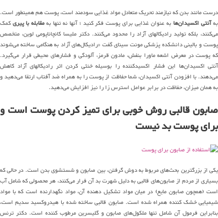
درست مانند بدن که نیازمند تحریک متعادل مواد غذایی سودمند است، پوست هم همینطور است.
ه
آنتی اکسیدان‌ها
به عنوان غذایی برای پوست فکر کنید ؛ آنها نه تنها به
مقابله با پیری
کمک
می‌کنند، بلکه تولید رادیکالهای آزاد را محدود می‌کنند. دکتر ملیسا کانچاناپومی لوین، متخصص
پوست و بالینی دانشکده پزشکی مونت سینای گفت «رادیکال‌های آزاد به هنگامی ساخته می‌شوند
که پوست در معرض اشعه ماورا بنفش، مادون قرمز، آلودگی و فشارهای محیطی قرار می‌گیرد.
آنتی اکسیدان‌ها این فشار اکسیدکننده را بوسیله خنثی کردن اثر رادیکالهای آزاد کاهش
می‌دهند. با افزودن آنتی اکسیدان، شما حفاظت از پوست را به همراه ضد آفتاب ارتقا می‌دهید و
به همان میزان، حفاظت در برابر عوامل استرس زا را نیز افزایش می‌دهید.
صابون قالبی روش خوبی برای تمیز کردن پوست است و
برای پوست بد نیست
یکی از بزرگترین بحث‌های مربوط به دوش گرفتن، بین صابون و شستشوی بدن است. در حالی که
بسیاری از مردم از صابون‌های قالبی به دلیل شهرت بد آن فرار می‌کنند، هر محصولی که شامل آب
است (همچون صابون مایع) در میان مواد تشکیل دهنده آن، مواد نگهدارنده است که با مواد
شیمیایی خشک کننده همراه شده است. صابون قالبی ساخته شده با هیدروکسید سدیم است،
بنابراین فرمول آن شامل تنها ملکول‌های صابون و گلیسرین مرطوب کننده است. دکتر ترنس