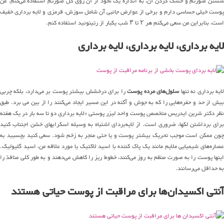
شستن صورتم و خشک کردن آن، به اندازه یک نخود از آن روی کل صورتم استفاده می‌کنم. من
پوست خیلی حساسی دارم و برخی از عوارض جانبی آن شامل سوزش، قرمزی و لایه برداری خفیف
است، بنابراین من سعی می‌کنم هر ۲ تا ۳ شب یکبار از رتینوئید استفاده کنم.
لایه برداری، لایه برداری، لایه برداری
ایه برداری نه تنها
سلول‌های مرده پوست
را برای درخشش بیشتر پوست بر می‌دارد، بلکه چربی
بیش از حد و حفره‌هایی را که به جوش و آکنه در این مسیر ایجاد می‌کنند را از بین می برد. طبق
نظر دکتر شرین ایدریس متخصص پوست واحد لیزر پوستی «لایه برداری دو تا سه بار در یک هفته
برای برداشتن لکها، ضروری است. از لایه‌بردای اشتباه به وسیله اسکرابهای خشن اجتناب کنید
چون ممکن است موجب تحریک بیشتر پوست و یا حتی منجر به زخم شود. سعی کنید بچسبید به
عصاره‌های شیمیایی ملایم مانند یک پاک کننده با اسید لاکتیک یا مورد علاقه من، اسید گلیولیک.
اینها پوست را به صورت منظم به روز می‌کنند، خطوط ریز را کاهش می‌دهند و به طور کلی منافذ را
به حداقل می‌رسانند.
آنتی اکسیدان‌ها برای مراقبت از پوست حیاتی هستند