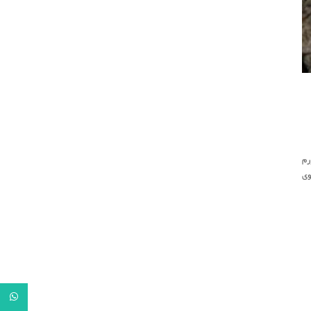
رم
وی
tsApp