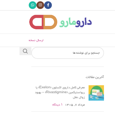
ارسال نسخه
آخرین مقالات
معرفی کامل داروی اکسلون (Exelon) یا
ریواستیگمین (Rivastigmine) – بهبود
زوال عقل
مرداد 7, 1405
۱ دیدگاه