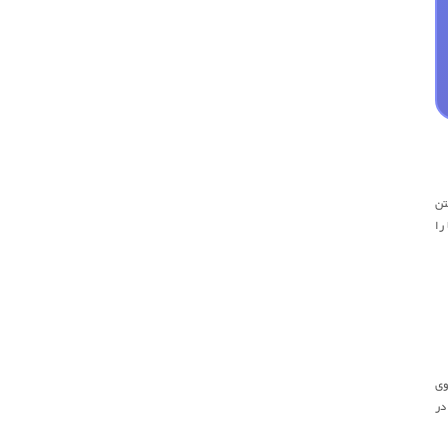
تن
را
وی
در