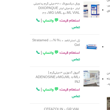
ویال دیکسوپاک 320 میلی گرم ید/میلی
ر،
لیتر 50 میلی لیتر DIXOPAQUE
ای
320MG I/ML 50ML VIAL
استعلام قیمت:
💬 واتساپ
|
📞
تماس
ژل استراتامد 10% Stratamed 10%
Gel
استعلام قیمت:
💬 واتساپ
|
📞
تماس
آمپول آدنوزین 3 میلی‌گرم |
دن
ADENOSINE 3MG/ML (2ML)
البته
INJ
د.
استعلام قیمت:
💬 واتساپ
|
📞
تماس
CEFAZOLIN 1 GR VIAL