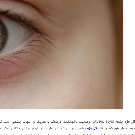
ل مژه چشم
(Styes، stys) وضعیت ناخوشایند، دردناک یا تحریک و التهاب چشمی
هد. همان طور که در مقاله
گل مژه
چشمی بررسی شد، این عارضه از طریق عوامل مختلفی ممکن است ا
دارای علائمی مانند قرمزی و دردناک بودن قسمت پایین، قسمت‌های درونی و بیرونی چشم است