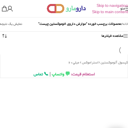
Skip to navigation
منو
Skip to main content
خانه
/
محصولات برچسب خورده “عوارض داروی اتوموکستین چیست”
نمایش یک نتیجه
مشاهده فیلترها
کپسول آتوموکستين (استراموکس ) ميلي60
استعلام قیمت:
💬 واتساپ
|
📞 تماس