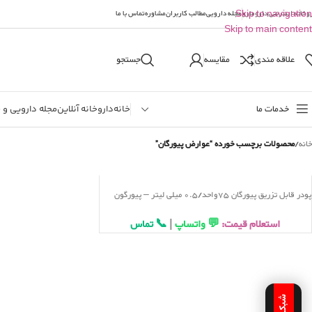
وخانه اینترنتی دارومارو
Skip to navigation
مجله دارویی
مطالب کاربران
مشاوره
تماس با ما
Skip to main content
علاقه مندی
مقایسه
جستجو
خدمات ما
خانه
داروخانه آنلاین
مجله دارویی و 
خانه
/
محصولات برچسب خورده “عوارض پیورگان”
پودر قابل تزریق پیورگان 75واحد/0.5 میلی لیتر – پیورگون
PUREGON Injection,Powder 75 IU/0.5 ml
استعلام قیمت:
💬 واتساپ
|
📞 تماس