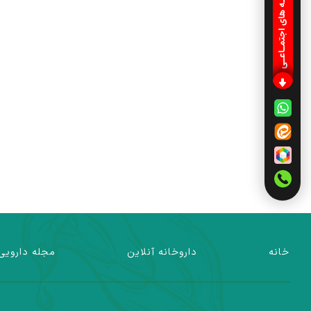
شبکـه های اجتمـاعـی
خانه
داروخانه آنلاین
مجله دارویی