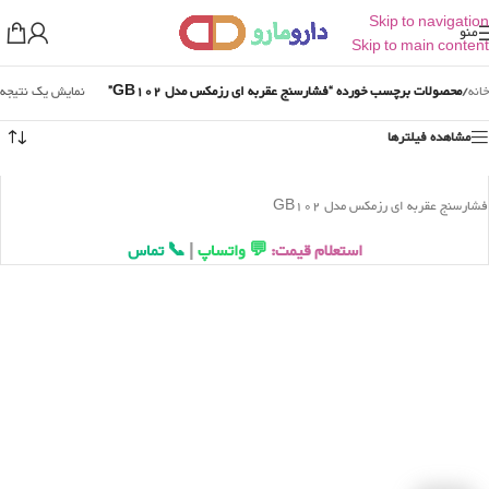
Skip to navigation
منو
Skip to main content
خانه
/
محصولات برچسب خورده “فشارسنج عقربه ای رزمکس مدل GB102”
نمایش یک نتیجه
مشاهده فیلترها
فشارسنج عقربه ای رزمکس مدل GB102
استعلام قیمت:
💬 واتساپ
|
📞 تماس