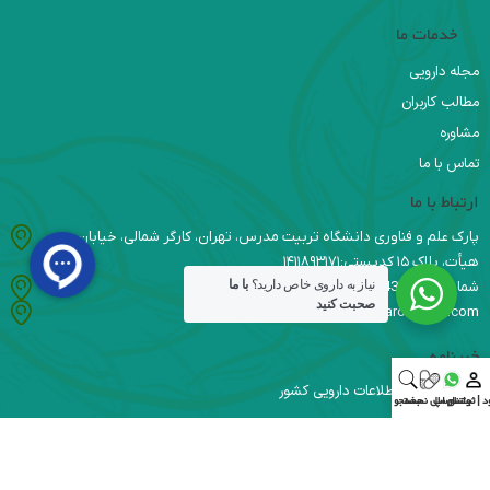
خدمات ما
مجله دارویی
مطالب کاربران
مشاوره
تماس با ما
ارتباط با ما
پارک علم و فناوری دانشگاه تربیت مدرس، تهران، کارگر شمالی، خیابان
هیأت، پلاک ۱۵ کدپستی:۱۴۱۱۸۹۳۱۷۱
نیاز به داروی خاص دارید؟
با ما
شماره تماس :09336366543
صحبت کنید
info@daromaroo.com
خبرنامه
دریافت آخرین اطلاعات دارویی کشور
د | ثبت‌نام
واتس اپ
ارسال نسخه
جستجو