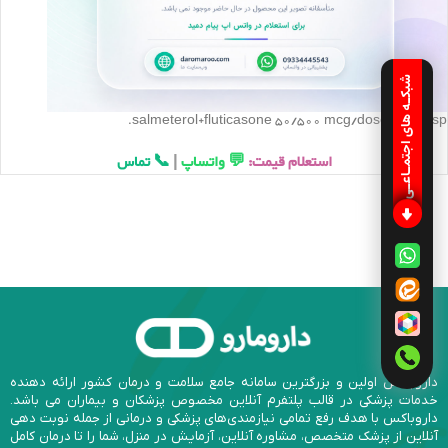
شبکـه های اجتمـاعـی
salmeterol+fluticasone 50/500 mcg/dose disc resp.
استعلام قیمت:
💬 واتساپ
|
📞 تماس
داروباکس اولین و بزرگترین سامانه جامع سلامت و درمان کشور ارائه دهنده
خدمات پزشکی در قالب پلتفرم آنلاین مخصوص پزشکان و بیماران می باشد.
داروباکس با هدف رفع تمامی نیازمندی‌های پزشکی و درمانی از جمله نوبت دهی
آنلاین از پزشک متخصص، مشاوره آنلاین، آزمایش در منزل، شما را تا درمان کامل