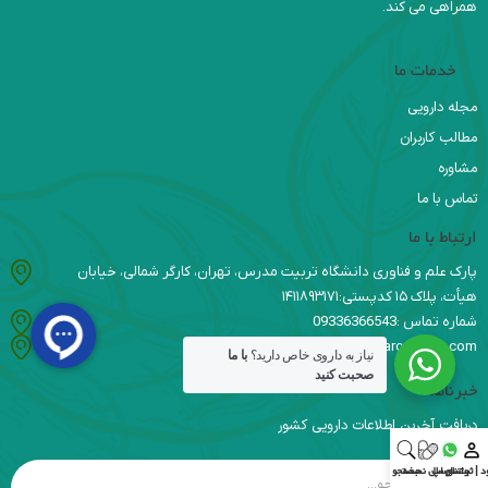
همراهی می کند.
خدمات ما
مجله دارویی
مطالب کاربران
مشاوره
تماس با ما
ارتباط با ما
پارک علم و فناوری دانشگاه تربیت مدرس، تهران، کارگر شمالی، خیابان
هیأت، پلاک ۱۵ کدپستی:۱۴۱۱۸۹۳۱۷۱
شماره تماس :09336366543
info@daromaroo.com
نیاز به داروی خاص دارید؟
با ما
صحبت کنید
خبرنامه
دریافت آخرین اطلاعات دارویی کشور
د | ثبت‌نام
واتس اپ
ارسال نسخه
جستجو