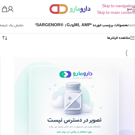
Skip to navigation
منو
Skip to main content
خانه
/
محصولات برچسب خورده “SARGENOR® 1G/5ML AMP”
نمایش یک نتیجه
مشاهده فیلترها