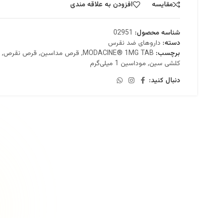
مقایسه
افزودن به علاقه مندی
شناسه محصول:
02951
دسته:
داروهای ضد نقرس
برچسب:
MODACINE® 1MG TAB
,
قرص مداسین
,
قرص نقرص
,
کلشی سین
,
موداسین 1 میلی‌گرم
دنبال کنید: