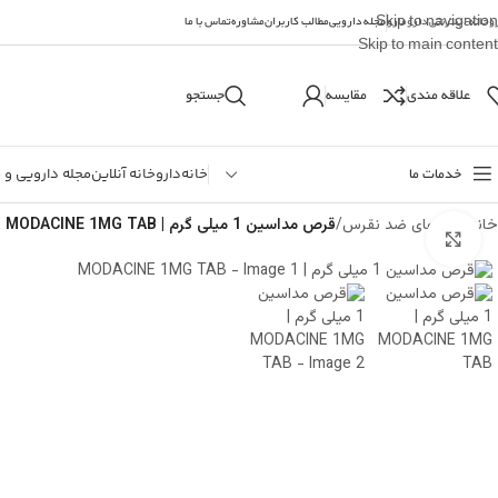
Skip to navigation
وخانه اینترنتی دارومارو
مجله دارویی
مطالب کاربران
مشاوره
تماس با ما
Skip to main content
علاقه مندی
مقایسه
جستجو
خدمات ما
خانه
داروخانه آنلاین
مجله دارویی و 
خانه
/
داروهای ضد نقرس
/
قرص مداسین 1 میلی‌ گرم | MODACINE 1MG TAB
بزرگنمایی تصویر