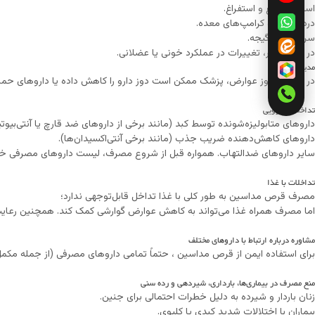
اسهال، تهوع و استفراغ.
درد شکمی و کرامپ‌های معده.
سردرد و سرگیجه.
در موارد نادر، تغییرات در عملکرد خونی یا عضلانی.
مدیریت:
در صورت بروز عوارض، پزشک ممکن است دوز دارو را کاهش داده یا داروهای حمای
تداخلات دارویی
داروهای متابولیزه‌شونده توسط کبد (مانند برخی از داروهای ضد قارچ یا آنتی‌بیوتی
داروهای کاهش‌دهنده ضریب جذب (مانند برخی آنتی‌اکسیدان‌ها).
سایر داروهای ضدالتهاب. همواره قبل از شروع مصرف، لیست داروهای مصرفی خود 
تداخلات با غذا
مصرف قرص مداسین به طور کلی با غذا تداخل قابل‌توجهی ندارد؛
اما مصرف همراه غذا می‌تواند به کاهش عوارض گوارشی کمک کند. همچنین رعایت 
مشاوره درباره ارتباط با داروهای مختلف
برای استفاده ایمن از قرص مداسین ، حتماً تمامی داروهای مصرفی (از جمله مکمل
منع مصرف در بیماری‌ها، بارداری، شیردهی و رده سنی
زنان باردار و شیرده به دلیل خطرات احتمالی برای جنین.
بیماران با اختلالات شدید کبدی یا کلیوی.