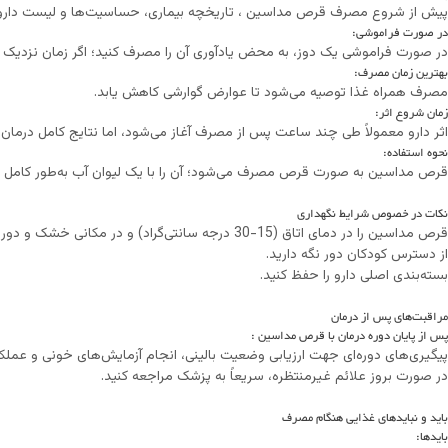
پیش از شروع مصرف قرص مداسین ، تاریخچه بیماری، حساسیت‌ها و لیست داروه
در صورت فراموشی:
در صورت فراموشی یک دوز، به محض یادآوری آن را مصرف کنید؛ اگر زمان نزدیک به
بهترین زمان مصرف:
مصرف همراه غذا توصیه می‌شود تا عوارض گوارشی کاهش یابد.
زمان شروع اثر:
اثر دارو معمولاً طی چند ساعت پس از مصرف آغاز می‌شود، اما نتایج کامل درم
نحوه استفاده:
قرص مداسین به صورت قرص مصرف می‌شود؛ آن را با یک لیوان آب به‌طور کامل بلع
نکات در خصوص شرایط نگهداری
قرص مداسین را در دمای اتاق (15-30 درجه سانتی‌گراد) و در مکانی خشک و دور از نور مستقیم نگهداری کنید.
از دسترس کودکان دور نگه دارید.
بسته‌بندی اصلی دارو را حفظ کنید.
مراقبت‌های پس از درمان
پس از پایان دوره درمان با قرص مداسین :
پیگیری‌های دوره‌ای جهت ارزیابی وضعیت بالینی، انجام آزمایش‌های خونی و عملکر
در صورت بروز علائم غیرمنتظره، سریعاً به پزشک مراجعه کنید.
باید و نبایدهای غذایی هنگام مصرف
بایدها: