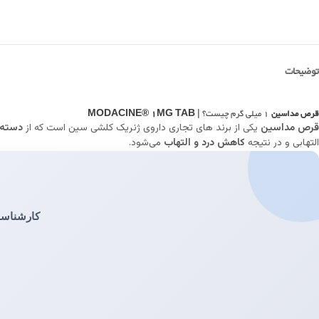
توضیحات
قرص مداسین
1 میلی‌ گرم چیست؟ |
MODACINE® 1MG TAB
قرص مداسین
یکی از برند های تجاری داروی ژنریک کلشی سین است که از
دسته د
التهابی و در نتیجه
کاهش درد و التهاب
می‌شود.
کارشناسان ما 24/7 آماده پاسخگویی به سوالات 