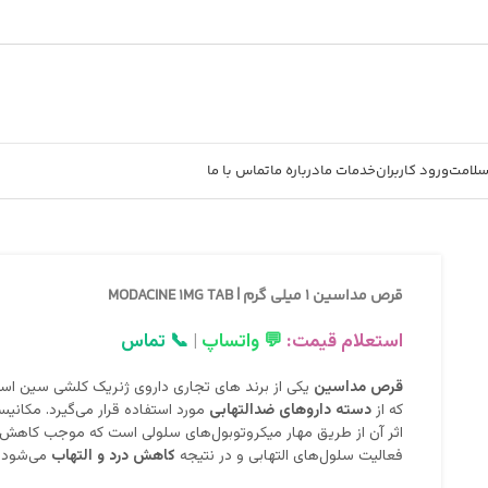
سلامت
ورود کاربران
خدمات ما
درباره ما
تماس با ما
قرص مداسین 1 میلی‌ گرم | MODACINE 1MG TAB
استعلام قیمت:
💬 واتساپ
|
📞 تماس
قرص مداسین
یکی از برند های تجاری داروی ژنریک کلشی سین ا
که از
دسته داروهای ضدالتهابی
مورد استفاده قرار می‌گیرد. مکانی
اثر آن از طریق مهار میکروتوبول‌های سلولی است که موجب کاهش
فعالیت سلول‌های التهابی و در نتیجه
کاهش درد و التهاب
می‌شود.