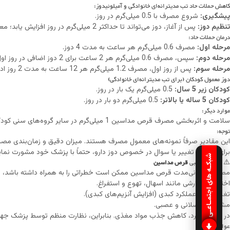
کاهش حملات حاد تب مدیترانه‌ای خانوادگی و آمیلوئیدوز:
پیشگیری:
شروع مصرف با 0.5 میلی‌گرم در روز.
تنظیم دوز:
پس از آغاز، دوز می‌تواند تا حداکثر 2 میلی‌گرم در روز افزایش یابد؛ معمولاً این دوزها به صورت منقسم تجویز می‌شوند.
درمان حملات حاد:
مرحله اول:
مصرف 0.6 میلی‌گرم هر ساعت به مدت 4 دوز.
مرحله دوم:
سپس، مصرف 0.6 میلی‌گرم هر 2 ساعت برای 2 دوز اضافی در روز اول.
مرحله سوم:
پس از روز اول، مصرف 1.2 میلی‌گرم هر 12 ساعت به مدت 2 روز ادامه می‌یابد.
دوز معمول کودکان (برای تب مدیترانه‌ای خانوادگی)
کودکان زیر 5 سال:
0.5 میلی‌گرم یک بار در روز.
کودکان 5 ساله یا بالاتر:
0.5 میلی‌گرم دو بار در روز.
موارد دیگر:
سلامت و اثربخشی مصرف قرص مداسین 1 میلی‌گرم در سایر گروه‌های سنی کودکان اثبات نشده است.
توجه:
این مقادیر صرفاً نمونه‌های معمول مصرف هستند. میزان دقیق و زمان‌بندی مصرف قرص مداسین 1 میلی‌گرم باید بر اساس ارزیابی دقیق پزشک معالج و
برای هرگونه تغییر یا سوال در خصوص دوز دارو، حتماً با پزشک خود مشورت نمای
شبکـه های اجتمـاعـی
⚠️ عوارض جانبی
قرص مداسین
مصرف طولانی‌مدت قرص مداسین ممکن است خطراتی را به همراه داشته باشد، از
اختلالات گوارشی مانند اسهال، تهوع و استفراغ.
تغییرات در عملکرد کبدی (افزایش آنزیم‌های کبدی).
مشکلات عضلانی و عصبی.
در برخی موارد، کاهش جذب مواد مغذی. بنابراین، نظارت منظم توسط پزشک جهت 
عوارض: