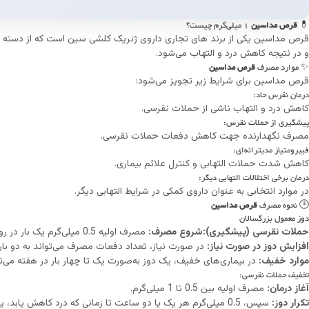
💊
قرص مداسین
1 میلی‌گرم چیست؟
قرص مداسین یکی از برند های تجاری داروی ژنریک کلشی سین است که از دسته دار
و در نتیجه کاهش درد و التهاب می‌شود.
✨ موارد مصرف
قرص مداسین
قرص مداسین برای شرایط زیر تجویز می‌شود:
درمان نقرس حاد:
کاهش درد و التهاب ناشی از حملات نقرسی.
پیشگیری از حملات نقرس:
مصرف نگهدارنده جهت کاهش دفعات حملات نقرسی.
فیبرومتیاز مدیترانه‌ای:
کاهش شدت حملات التهابی و کنترل علائم بیماری.
درمان برخی اختلالات التهابی دیگر:
در موارد انتخابی به عنوان داروی کمکی در شرایط التهابی دیگر.
🕒 نحوه مصرف
قرص مداسین
دوز معمول بزرگسالان
حملات نقرسی (پیشگیری):شروع مصرف:
مصرف اولیه 0.5 میلی‌گرم یک بار در روز.
افزایش دوز در صورت نیاز:
در صورت نیاز، تعداد دفعات مصرف می‌تواند به دو بار و 
موارد خفیف:
در بیماری‌های خفیف، یک دوز به‌صورت یک تا چهار بار در هفته می‌تو
تخفیف حملات نقرسی:
آغاز درمان:
مصرف اولیه بین 0.5 تا 1 میلی‌گرم.
تکرار دوز:
سپس، 0.5 میلی‌گرم هر یک یا دو ساعت تا زمانی که درد کاهش یابد، یا تا بروز علائم ناخواسته مانند تهوع، استفراغ یا اسهال، یا تا رسیدن به مجموع 6 میلی‌گرم مصرف شده، تجویز می‌شود.