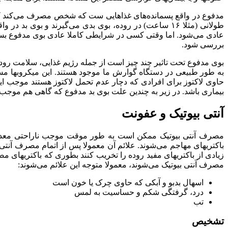
مدفوع در واقع پسمانده‌های غذاهایی ست که شخص مصرف می‌کند که م
طولانی (مثلا ۱۶ ساعت) در روده، بوی بدی می‌گیرند و 
عادی می‌شود. اما وقتی کسی در شرایطی کاملا عادی بوی مدفوع بسیار 
بررسی شود.
بوی مدفوع تحت تاثیر چند چیز است از جمله رژیم غذایی، سلامت رود
به طور طبیعی در دستگاه گوارش ما موجود هستند. این میکروبها مس
حاوی لاکتوز برای افرادی که دچار عدم تحمل لاکتوز هستند موجب ای
بیماری باشد. در زیر به چندین علت بوی بد مدفوع که گاهی هم موجب 
آنتی بیوتیک و عفونت
مصرف آنتی بیوتیک ممکن است به طور موقت موجب ناراحتی معده و م
باکتریهای مهاجم می‌شوند. علائم آن معمولا پس از اتمام مصرف آنتی ب
زیادی از باکتریهای مفید روده را تخریب کنند بطوری که باکتریهای م
مصرف آنتی بیوتیک می‌شوند، معمولا متوجه این علائم می‌شوند:
اسهال بدبو و آبکی که حاوی چرک یا خون است
درد، گرفتگی شکم و حساسیت به لمس
تب
تشخیص