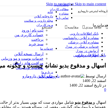
Skip to navigation
Skip to main content
مجله دارویی
مطالب کاربران
اروخانه اینترنتی دارومارو
خانه
مشاوره
داروخانه آنلاین
تماس با ما
مجله دارویی و سلامت
دمات ما
ورود کاربران
علاقه مندی
مقایسه
جستجو
ثبت نام | ورود
بانک اطلاعات دارویی
حساب کاربری من
مشاوره آنلاین روانشناسی
پرداخت
مشاوره آنلاین پزشکی
سبد خرید
خدمات پزشکی در منزل
خدمات ما
آزمایش در منزل
ارسال نسخه آنلاین
بانک اطلاعات دارویی
تجهیزات پزشکی
خدمات پوست و مو وزیبایی
مراقبت های زایمان
اسهال و مدفوع بدبو نشانه چیست و چگونه می‌
محاسبه توده بدنی
درباره ما
ارسال توسط
داروخانه آنلاین دارومارو
تماس با ما
اسفند 22, 1400
در تاریخ اسفند 22, 1400
0
اسهال و
مدفوع بدبو
شامل مواردی ست که بویی بسیار بدتر از حالت 
عفونتها و یا بیماریهای گوارشی مقصر این مساله هستند. برای مقابله 