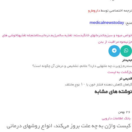
ترجمه اختصاصی توسط
دارومارو
منبع:
medicalnewstoday
خواص میوه و سبزیجات
درمانهای خانگی
دسته: تغذیه سالم
رژیم درمانی
سلامت
مجله تغذیه
ناخوشی های
جزئی
نحوه مراقبت از بدن
جدیدتر
سندرم ژوبرت چه علتهایی دارد؟ علائم، تشخیص و درمان آن چگونه است؟
بازگشت به لیست
قدیمی تر
گیاهان کاهش دهنده فشار خون با ۱۰ نوع مختلف
نوشته های مشابه
26
بهمن
بانک اطلاعات دارویی
کیست واژن به چه علت بروز می‌کند، انواع روشهای درمانی