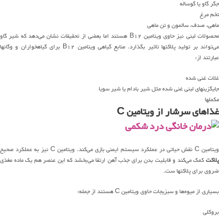
جگر گاو یا گوساله
تخم مرغ
ماهی، صدف، سالمون و تن ماهی
محصولات لبنی نیز حاوی ویتامین B12 هستند اما بعضی از تحقیقات نشان می‌دهد که شیر گاو
می‌تواند بر تولید پلاکتها تاثیر بگذارد. منابع گیاهی ویتامین B12 برای گیاهخواران و وگانها
عبارتند از:
غلات غنی شده
جایگزینهای لبنی غنی شده مثل شیر بادام یا شیر سویا
مکملها
غذاهای سرشار از ویتامین C
یتامین C نقش حیاتی در عملکرد سیستم ایمنی بازی می‌کند. ویتامین C نیز به عملکرد صحیح
پلاکت
کمک می‌کند و قابلیت بدن برای جذب آهن ارتقا می‌بخشد که این عنصر هم یک ماده مغذی
ضروی برای پلاکتها ست.
بسیاری از میوه‌ها و سبزیجات حاوی ویتامین C هستند از جمله:
بروکلی