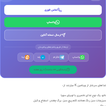
تماس فوری
واتساپ
ارسال نسخه آنلاین
ارتباط از طریق پلتفرم‌های پیام‌رسان
واتساپ
تلگرام
بله
ایتا
ب
پاسخگویی 24 ساعته | 7 روز هفته
غذاهای سرشار از ویتامین K عبارتند از:
ناتو، یک نوع غذای تخمیری با لوبیای سویا
سبزیجات سبز رنگ همانند کلم پیچ سبز، برگ چغندر، اسفناج و کیل
بروکلی