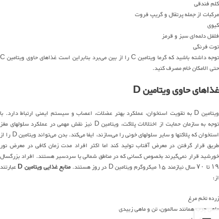
کلم فندقی
مرکبات از جمله پرتقال و گریپ فروت
کیوی
فلفل دلمه‌ای سبز و قرمز
توت فرنگی
توجه داشته باشید که گرما ویتامین C را از بین می‌برد بنابراین است غذاهای حاوی ویتامین C
حتی الامکان خام مصرف کنید.
غذاهای حاوی ویتامین D
ویتامین D به تقویت استخوان، عملکرد بهتر عضلات، اعصاب و سیستم ایمنی ارتباط دارد. با
توجه به سازمان حمایت از اختلالات پلاکت، ویتامین D نیز نقش مهمی در عملکرد سلولهای مغز
استخوان که پلاکتها و سایر سلولهای خونی را می‌سازند، ایفا می‌کند. بدن می‌تواند ویتامین D را از
طریق قرار گرفتن در معرض آفتاب تولید کند اما اکثر افراد مدت زمان کافی در معرض نور
خورشید قرار نمی‌گیرند بخصوص کسانی که در مناطق شمالی یا سردسیر هستند. افراد بزرگسال
۱۹ تا ۷۰ سال نیازمند ۱۵ میکروگرم ویتامین D در روز هستند.
منابع غذایی ویتامین D
عبارتند
از:
زرده تخم مرغ
ماهی چرب همانند سالمون، تن و ماهی زبیدی