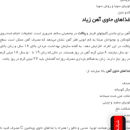
لوبیای سویا و روغن سویا
کدو تنبل
غذاهای حاوی آهن زیاد
آهن برای ماندن گلبولهای قرمز و
پلاکت
در وضعیتی سالم، ضروری است. تحقیقات انجام شده روی
کودکان و نوجوانان مبتلا به کم خونی فقر آهن نشان می‌دهد که مصرف آهن ممکن است سطح
پلاکت در این افراد افزایش دهد. به گفته سازمان بهداشت، مردان بالای ۱۸ سال و زنان بالای
۵۰ سال نیازمند ۸ میلی گرم آهن در روز هستند، در حالی که زنان ۱۹ تا ۵۰ سال ۱۸ میلی گرم
در روز نیاز دارند. زنان به هنگام بارداری مصرف روزانه آهنشان باید ۲۷ میلی گرم در روز باشد.
غذاهای حاوی آهن
بالا عبارتند از:
صدف
جگر گوساله
غلات غنی شده صبحانه
لوبیای سفید و چیتی
شکلات تلخ
عدس
تافو
منابع گیاهی آهن همانند لوبیا، عدس و تافو را همراه با غذاهای حاوی ویتامین C مصرف کنید تا