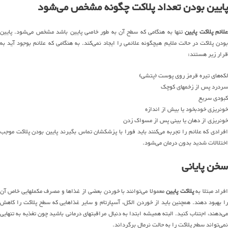
پایین بودن تعداد پلاکت چگونه مشخص می‌شود
علائم پلاکت پایین
تنها به هنگامی که سطح آن به طور خاصی پایین باشد مشخص می‌شود. پایین
بودن پلاکت در حالت ملایم هیچگونه علائمی را ایجاد نمی‌کند. به هنگامی که علائم بوجود آید به
قرار زیر هستند:
لکه‌های تیره قرمز روی پوست (پتشی)
سردرد پس از زخمهای کوچک
کبودی سریع
خونریزی خودبخود یا بیش از اندازه
خونریزی از دهان یا بینی پس از مسواک زدن
افرادی که علائم را تجربه می‌کنند باید فورا با پزشکشان تماس بگیرند پایین بودن پلاکت موجب
اختلالات شدید بدون درمان می‌شود.
سخن پایانی
افراد مبتلا به
پلاکت پایین
معمولا می‌توانند با خوردن بعضی از غذاها و مصرف مکملهایی خاص آن
را بهبود دهند. همچنین باید از خوردن الکل، آسپارتام و سایر غذاهایی که سطح پلاکت را کاهش
می‌دهند، اجتناب کنید. البته همیشه ابتدا به دنبال مراقبتهای درمانی باشید چون تغذیه به تنهایی
نمی‌تواند سطح پلاکت را به حالت نرمال برگرداند.