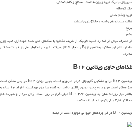
سبزیهای با برگ تیره و پهن همانند اسفناج و کلم فندقی
جگر گوساله
لوبیا چشم بلبلی
غلات صبحانه غنی شده و جایگزینهای لبنیات
برنج
مخمر
از مصرف بیش از اندازه اسید فولیک از طریف مکملها یا غذاهای غنی شده خودداری کنید چون
مقدار بالای آن عملکرد ویتامین B12 را دچار اختلال می‌کند. خوردن غذاهای غنی از فولات مشکلی
ندارد.
غذاهای حاوی ویتامین B12
ویتامین B12 برای تشکیل گلبولهای قرمز ضروری است. پایین بودن B12 در بدن ممکن است
نیز ممکن است مربوط به پایین بودن پلاکتها باشد. به گفته سازمان بهداشت، افراد ۱۴ ساله و
بالاتر نیاز روزانه شان به ویتامین B12 2/4 میلی گرم در روز است. زنان باردار و شیرده هم
حداکثر ۲/۸ میلی گرم باید استفاده کنند.
ویتامین B12 در فراورده‌های حیوانی موجود است از جمله: