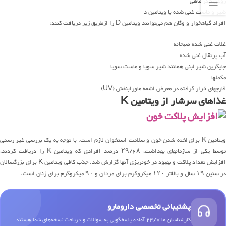
روغن جگر ماهی
شیر و ماست غنی شده با ویتامین د
افراد گیاهخوار و وگان هم می‌توانند ویتامین D را ازطریق زیر دریافت کنند:
غلات غنی شده صبحانه
آب پرتقال غنی شده
جایگزین شیر لبنی همانند شیر سویا و ماست سویا
مکملها
قارچهای قرار گرفته در معرض اشعه ماورابنفش (UV)
غذاهای سرشار از ویتامین K
ویتامین K برای لخته شدن خون و سلامت استخوان لازم است. با توجه به یک بررسی غیر رسمی
توسط یکی از سازمانهای بهداشت، ۲۹/۶۸ درصد افرادی که ویتامین K را دریافت کردند،
افزایش تعداد پلاکت و بهبود در خونریزی آنها گزارش شد. جذب کافی ویتامین K برای بزرگسالان
در سنین ۱۹ سال و بالاتر ۱۲۰ میکروگرم برای مردان و ۹۰ میکروگرم برای زنان است.
پشتیبانی تخصصی دارومارو
کارشناسان ما 24/7 آماده پاسخگویی به سوالات و دریافت نسخه‌های شما هستند