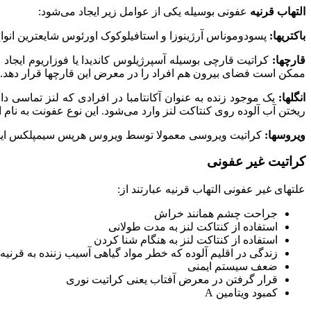
التهاب قرنیه
عفونی بوسیله یکی از عوامل زیر ایجاد می‌شود:
باکتریها:
پسودوموناس آرژینوزا و استافیلوکوک اورئوس شایعترین انواع ب
قارچها:
کراتیت قارچی بوسیله آسپرژیلوس کاندیدا یا فوزاریوم ایجاد می
ممکن است فضای بیرون هم افراد را در معرض این قارچها قرار دهد.
انگلها:
یک موجود زنده به عنوان آکانتامبا در افرادی که لنز تماسی د
ریختن آب آلوده روی کنتاکت لنز وارد می‌شود. این نوع عفونت به نام ال
ویروسها:
کراتیت ویروسی معمولا توسط ویروس هرپس سیمپلکس ایجاد م
کراتیت غیر عفونی
علتهای غیر عفونی التهاب قرنیه عبارتند از:
جراحت چشم همانند خراش
استفاده از کنتاکت لنز به مدت طولانی
استفاده از کنتاکت لنز به هنگام شنا کردن
زندگی در اقلیم آلوده که خطر مواد گیاهی آسیب زننده به قرنیه 
ضعف سیستم ایمنی
قرار گرفتن در معرض آفتاب یعنی کراتیت نوری
کمبود ویتامین A