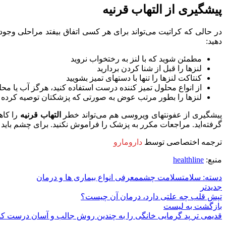
پیشگیری از التهاب قرنیه
در حالی که کراتیت می‌تواند برای هر کسی اتفاق بیفتد مراحلی وجود د
دهید:
مطمئن شوید که با لنز به رختخواب نروید
لنزها را قبل از شنا کردن بردارید
کنتاکت لنزها را تنها با دستهای تمیز بشویید
از انواع محلول تمیز کننده درست استفاده کنید، هرگز آب یا محل
لنزها را بطور مرتب عوض به صورتی که پزشکتان توصیه کرده
پیشگیری از عفونتهای ویروسی هم می‌تواند خطر
التهاب قرنیه
را کاه
گرفته‌اید. مراجعات مکرر به پزشک را فراموش نکنید. برای چشم باید
ترجمه اختصاصی توسط
دارومارو
منبع:
healthline
دسته: سلامت
سلامت چشم
معرفی انواع بیماری ها و درمان
جدیدتر
تپش قلب چه علتی دارد، درمان آن چیست؟
بازگشت به لیست
قدیمی تر
پد گرمایی خانگی را به چندین روش جالب و آسان درست کن