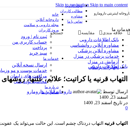
Skip to navigation
Skip to main content
مجله دارویی
مطالب کاربران
اروخانه اینترنتی دارومارو
خانه
مشاوره
داروخانه آنلاین
تماس با ما
مجله دارویی و سلامت
دمات ما
ورود کاربران
علاقه مندی
مقایسه
جستجو
ثبت نام | ورود
بانک اطلاعات دارویی
حساب کاربری من
مشاوره آنلاین روانشناسی
پرداخت
مشاوره آنلاین پزشکی
سبد خرید
خدمات پزشکی در منزل
خدمات ما
آزمایش در منزل
ارسال نسخه آنلاین
بانک اطلاعات دارویی
تجهیزات پزشکی
خدمات پوست و مو وزیبای
مراقبت های زایمان
التهاب قرنیه یا کراتیت؛ علائم، علتها، روشها
محاسبه توده بدنی
درباره ما
ارسال توسط
داروخانه آنلاین دارومارو
تماس با ما
اسفند 23, 1400
در تاریخ اسفند 23, 1400
0
التهاب قرنیه
التهاب دردناک چشم است. این حالت می‌تواند یک عفونت یا