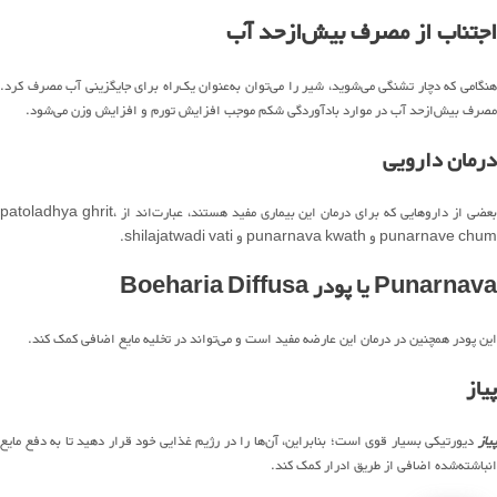
اجتناب از مصرف بیش‌ازحد آب
هنگامی ‌که دچار تشنگی می‌شوید، شیر را می‌توان به‌عنوان یک‌راه برای جایگزینی آب مصرف کرد.
مصرف بیش‌ازحد آب در موارد بادآوردگی شکم موجب افزایش تورم و افزایش وزن می‌شود.
درمان دارویی
بعضی از داروهایی که برای درمان این بیماری مفید هستند، عبارت‌اند از patoladhya ghrit،
punarnave chum و punarnava kwath و shilajatwadi vati.
Punarnava یا پودر Boeharia Diffusa
این پودر همچنین در درمان این عارضه مفید است و می‌تواند در تخلیه مایع اضافی کمک کند.
پیاز
یاز
دیورتیکی بسیار قوی است؛ بنابراین، آن‌ها را در رژیم غذایی خود قرار دهید تا به دفع مایع
انباشته‌شده اضافی از طریق ادرار کمک کند.