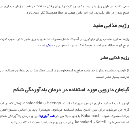
سعی نکنید در طول روز بخوابید. یک‌زمان ثابت را برای رفتن به تخت در شب و زمان بیداری در
صبح بیدار در نظر بگیرید. این امر نقش مهمی در حفظ هموستاز کلی بدن دارد.
رژیم غذایی مفید
رژیم غذایی مناسب برای جلوگیری از آسیت، شامل مصرف غذاهای بخارپز، شیر شتر، سوپ نخود،
برنج کهنه، سالاد همراه با تربچه خشک، سیر، آسافویتی و
عسل
است.
رژیم غذایی مضر
ز خوردن نشاسته بیش‌ازحد مانند
برنج
و گندم خودداری کنید. نمک نیز برای بیماران مبتلابه این
عارضه بسیار مضر است.
گیاهان دارویی مورد استفاده در درمان بادآوردگی شکم
آرجن یا مردا سفید دارای خواص دیورتیک است. Heenga یا asafoetida، زمانی که در آب
گرم حل می‌شود، برای شل شدن شکم استفاده می‌شود. هیمسرا باید بر اساس دستورالعمل
پزشک مصرف شود. Kakamachi یا چای سیاه نیز در
طب آیورودا
برای درمان بادآوردگی شکم
استفاده می‌شود. Kateli یا kantakari برای درمان ورم همراه با آسیت استفاده می‌شود.