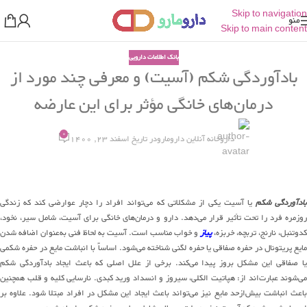
Skip to navigation
منو
Skip to main content
بانک اطلاعات دارویی
بادآوردگی شکم (آسیت) و معرفی چند مورد از
درمان‌های خانگی مؤثر برای این عارضه
0
داروخانه آنلاین دارومارو
در تاریخ اسفند 23, 1400
ادآوردگی شکم
یا آسیت یکی از مشکلاتی که می‌تواند افراد را دچار عوارضی کند که زندگی
روزمره فرد را تحت تأثیر قرار می‌دهد. دارو و درمان‌های خانگی برای آسیت، شامل سیر، نخود،
کدوتنبل، نارنج، تربچه، خربزه،
پیاز
و خواب مناسب است. آسیت به لحاظ فنی به‌عنوان اضافه شدن
مایع پریتونال در حفره صفاقی یا حفره لگنی شناخته می‌شود. اساساً با انباشت مایع در حفره شکمی
یا صفاقی این مشکل بروز پیدا می‌کند. برخی از علل اصلی که باعث ایجاد بادآوردگی شکم
می‌شوند عبارت‌اند از: هپاتیت الکلی، سیروز و انسداد ورید کبدی. نارسایی کلیه و قلب همچنین
باعث انباشت بیش‌ازحد مایع نیز می‌تواند باعث ایجاد این مشکل در افراد مبتلا شود. علاوه بر