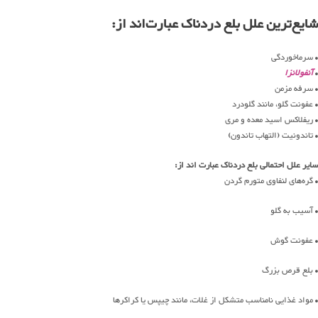
شایع‌ترین علل بلع دردناک عبارت‌اند از:
• سرماخوردگی
•
آنفولانزا
• سرفه مزمن
• عفونت گلو، مانند گلودرد
• ریفلاکس اسید معده و مری
• تاندونیت (التهاب تاندون)
سایر علل احتمالی بلع دردناک عبارت اند از:
• گره‌های لنفاوی متورم گردن
• آسیب به گلو
• عفونت گوش
• بلع قرص بزرگ
• مواد غذایی نامناسب متشکل از غلات، مانند چیپس یا کراکرها