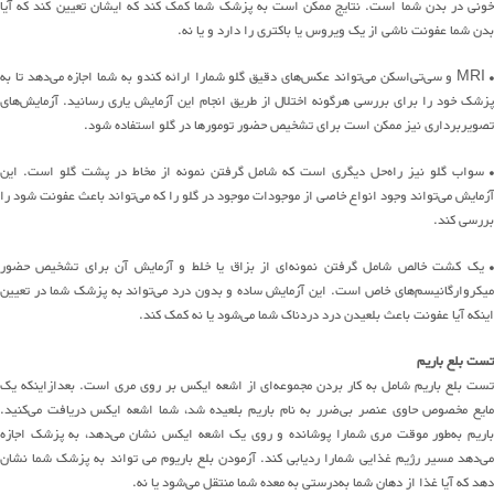
خونی در بدن شما است. نتایج ممکن است به پزشک شما کمک کند که ایشان تعیین کند که آیا
بدن شما عفونت ناشی از یک ویروس یا باکتری را دارد و یا نه.
• MRI و سی‌تی‌اسکن می‌تواند عکس‌های دقیق گلو شمارا ارائه کندو به شما اجازه می‌دهد تا به
پزشک خود را برای بررسی هرگونه اختلال از طریق انجام این آزمایش یاری رسانید. آزمایش‌های
تصویربرداری نیز ممکن است برای تشخیص حضور تومورها در گلو استفاده شود.
• سواب گلو نیز راه‌حل دیگری است که شامل گرفتن نمونه از مخاط در پشت گلو است. این
آزمایش می‌تواند وجود انواع خاصی از موجودات موجود در گلو را که می‌تواند باعث عفونت شود را
بررسی کند.
• یک کشت خالص شامل گرفتن نمونه‌ای از بزاق یا خلط و آزمایش آن برای تشخیص حضور
میکروارگانیسم‌های خاص است. این آزمایش ساده و بدون درد می‌تواند به پزشک شما در تعیین
اینکه آیا عفونت باعث بلعیدن درد دردناک شما می‌شود یا نه کمک کند.
تست بلع باریم
تست بلع باریم شامل به کار بردن مجموعه‌ای از اشعه ایکس بر روی مری است. بعدازاینکه یک
مایع مخصوص حاوی عنصر بی‌ضرر به نام باریم بلعیده شد، شما اشعه ایکس دریافت می‌کنید.
باریم به‌طور موقت مری شمارا پوشانده و روی یک اشعه ایکس نشان می‌دهد، به پزشک اجازه
می‌دهد مسیر رژیم غذایی شمارا ردیابی کند. آزمودن بلع باریوم می تواند به پزشک شما نشان
دهد که آیا غذا از دهان شما به‌درستی به معده شما منتقل می‌شود یا نه.