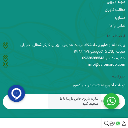
مجله دارویی
مطالب کاربران
مشاوره
تماس با ما
ارتباط با ما
پارک علم و فناوری دانشگاه تربیت مدرس، تهران، کارگر شمالی، خیابان
هیأت، پلاک ۱۵ کدپستی:۱۴۱۱۸۹۳۱۷۱
شماره تماس :09336366543
info@daromaroo.com
خبرنامه
دریافت آخرین اطلاعات دارویی کشور
نیاز به داروی خاص دارید؟
با ما
صحبت کنید