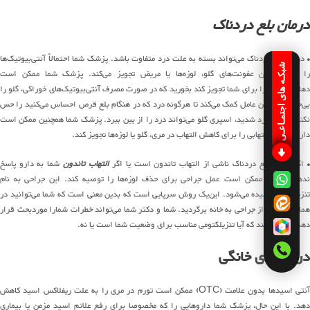
درمان بلع دردناک
• درمان بلع دردناک می‌تواند بسته به علت درد متفاوت باشد. پزشک شما احتمالاً آنتی‌بیوتیک‌ها
شبکـه های اجتمـاعـی
را برای درمان عفونت‌های گلو، لوزه‌ها یا مریض تجویز می‌کند. پزشک شما ممکن است
دهان‌شویه‌ای را برای شما تجویز کند بخورید که در صورت مصرف آنتی‌بیوتیک‌های خوراکی، گلو را
بی‌حس کند. این عامل کمک می‌کند تا هرگونه درد که در هنگام بلع قرص احساس می‌کنید را حس
نکنید. برای درد شدید، اسپری گلو می‌تواند درد را از بین ببرد. پزشک شما همچنین ممکن است
داروهای ضدالتهابی را برای کاهش التهاب در مری، گلو یا لوزه‌ها تجویز کند.
 اگر اغلب بلع دردناک ناشی از التهاب تاندون است یا اگر
التهاب تاندون
شما به دارو پاسخ
ندهد، پزشک ممکن است عمل جراحی برای حذف لوزه‌ها را توصیه کند. این جراحی به نام
تنزیلکتومی نامیده می‌شود. این‌یک روش سرپایی است که بدین معنی است که شما می‌توانید در
همان روز بعد از جراحی به خانه برگردید. شما و دکتر شما می‌تواند خطرات شمارا موردبحث قرار
دهد و تعیین کند که آیا تنزیلکتومی مناسب برای وضعیت شما است یا نه.
درمان‌های خانگی
آنتی اسیدها بدون علامت (OTC) ممکن است تورم در مری را به علت ریفلاکس اسید کاهش
دهد. با این حال، پزشک شما داروهایی را که مخصوصا برای رفع علائم اسید مزمن یا بیماری