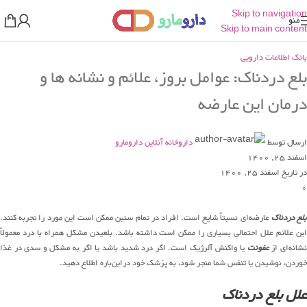
Skip to navigation
منو
Skip to main content
بانک اطلاعات دارویی
بلع دردناک: عوامل بروز، علائم و نشانه ها و
درمان این عارضه
ارسال توسط
داروخانه آنلاین دارومارو
اسفند 25, 1400
در تاریخ اسفند 25, 1400
0
بلع دردناک
عارضه‌ای نسبتاً شایع است. افراد در تمام سنین ممکن است این مورد را تجربه کنند.
این علائم علل احتمالی بسیاری را ممکن است داشته باشد. بلعیدن مشکل همراه با درد معمولاً
شانه‌ای از
عفونت
یا واکنش آلرژیک است. اگر درد شدید باشد یا اگر به مشکل و سدی در غذا
خوردن، نوشیدن یا تنفس شما منجر شود، به پزشک خود دراین‌باره اطلاع دهید.
علل بلع دردناک