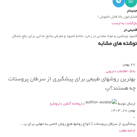
جدیدتر
فشارخون بالا قاتل خاموش !
بازگشت به لیست
قدیمی تر
کمبود ویتامین‌ و مواد معدنی در زنان؛ علائم کمبود و معرفی منابع غذایی برای رفع مشکل
نوشته های مشابه
26
بهمن
بانک اطلاعات دارویی
بهترین روشهای طبیعی برای پیشگیری از سرطان پروستات
چه هستند؟پ
ارسال توسط
داروخانه آنلاین دارومارو
بهمن 28, 1403
0
پیشگیری از سرطان پروستات | انواع روشها هیچ روش خاصی به تنهایی برای پ...
ادامه مطلب