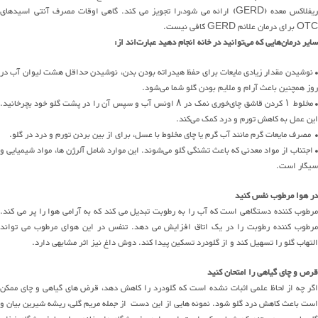
ریفلاکس معده (GERD) ارائه می شود،را تجویز می کند. گاهی اوقات مصرف آنتی اسیدهای
OTC برای درمان علائم GERD کافی نیست.
سایر درمان‌هایی که می‌توانید در خانه انجام دهید عبارت‌اند از:
• نوشیدن مقدار زیادی مایعات برای حفظ هیدراته بودن بدن، نوشیدن حداقل هشت لیوان آب در
روز همچنین باعث آرام و ملایم بودن گلو شما می‌شود.
• مخلوط ۱ کردن قاشق چای‌خوری نمک در ۸ اونس آب و سپس آن را در پشت گلو خود بچرخانید.
این عمل به کاهش تورم و درد کمک می‌کند.
• مصرف مایعات گرم مانند آب گرم یا چای مخلوط با عسل، برای از بین بردن تورم و درد در گلو.
• اجتناب از مواد معدنی که باعث تشنگی گلو می‌شوند. این موارد شامل آلرژن ها، مواد شیمیایی و
سیگار است.
در هوا مرطوب نفس کنید
مرطوب کننده دستگاهی است که آب را به رطوبت تبدیل می کند که به آرامی هوا را پر می کند.
مرطوب کننده رطوبت را در یک اتاق افزایش می دهد.
تنفس در این هوای مرطوب می تواند
التهاب گلو را تسهیل کند و از گلودرد تسکین پیدا کند.
دوش داغ نیز اثر مشابهی دارد.
قرص و چای گیاهی را امتحان کنید
اگر چه از لحاظ علمی اثبات نشده است که گلودرد را کاهش دهد، قرض های گیاهی و چای ممکن
ست باعث کاهش درد گلو شود.
نمونه هایی از این دست از جمله مریم گلی، ریشه شیرین بیان و