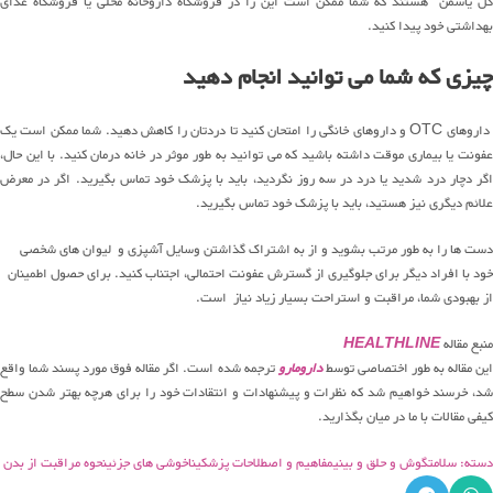
گل یاسمن
هستند که
شما ممکن است این را در فروشگاه داروخانه محلی یا فروشگاه غذای
بهداشتی خود پیدا کنید.
چیزی که شما می توانید انجام دهید
داروهای OTC و داروهای خانگی را امتحان کنید تا دردتان را کاهش دهید. شما ممکن است یک
عفونت یا بیماری موقت داشته باشید که می توانید به طور موثر در خانه درمان کنید. با این حال،
اگر دچار درد شدید یا درد در سه روز نگردید، باید با پزشک خود تماس بگیرید. اگر در معرض
علائم دیگری نیز هستید، باید با پزشک خود تماس بگیرید.
دست ها را به طور مرتب بشوید و از به اشتراک گذاشتن وسایل آشپزی و لیوان های شخصی
خود با افراد دیگر برای جلوگیری از گسترش عفونت احتمالی، اجتناب کنید.
برای حصول اطمینان
از بهبودی شما، مراقبت و استراحت بسیار زیاد نیاز است.
منبع مقاله
HEALTHLINE
این مقاله به طور اختصاصی توسط
دارومارو
ترجمه شده است. اگر مقاله فوق مورد پسند شما واقع
شد، خرسند خواهیم شد که نظرات و پیشنهادات و انتقادات خود را برای هرچه بهتر شدن سطح
کیفی مقالات با ما در میان بگذارید.
دسته: سلامت
گوش و حلق و بینی
مفاهیم و اصطلاحات پزشکی
ناخوشی های جزئی
نحوه مراقبت از بدن