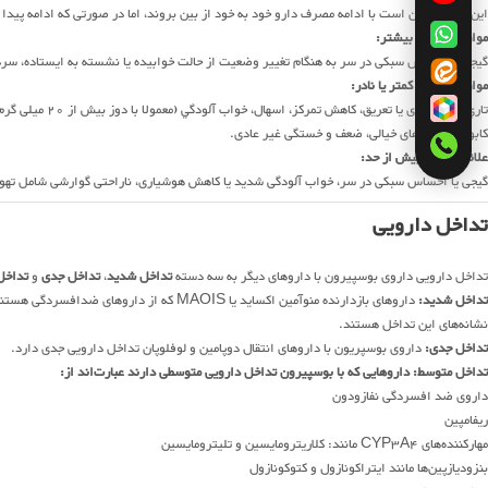
این موارد ممکن است با ادامه مصرف دارو خود به خود از بین بروند، اما در صورتی که ادامه پیدا 
موارد با شيوع بیشتر:
گیجی یا احساس سبکی در سر به هنگام تغییر وضعیت از حالت خوابیده یا نشسته به ایستاده، سردرد
موارد با شيوع كمتر یا نادر:
تاري ديد، سردی ی
کابوس یا رویاهای خیالی، ضعف و خستگی غیر عادی.
علائم مصرف بیش از حد:
گیجی یا احساس سبکی در سر، خواب آلودگی شدید یا کاهش هوشیاری، ناراحتی گوارشی شامل ته
تداخل دارویی
تداخل دارویی داروی بوسپیرون با داروهای دیگر به سه دسته
تداخل شدید
،
تداخل جدی
و
تداخل
تداخل شدید:
داروهای بازدارنده منوآمین اکساید یا MAOIS 
نشانه‌های این تداخل هستند.
تداخل جدی:
داروی بوسپریون با داروهای انتقال دوپامین و لوفلوپان تداخل دارویی جدی دارد.
تداخل متوسط: داروهایی که با بوسپیرون تداخل دارویی متوسطی دارند عبارت‌اند از:
داروی ضد افسردگی نفازودون
ریفامپین
مهارکننده‌های CYP3A4 مانند: کلاریترومایسین و تلیترومایسین
بنزودیازپین‌ها مانند ایتراکونازول و کتوکونازول