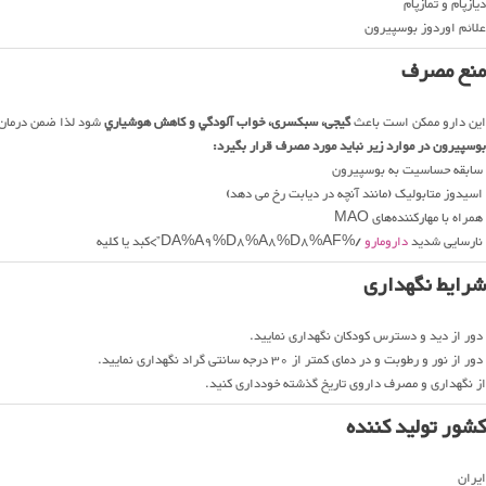
دیازپام و تمازپام
علائم اوردوز بوسپیرون
منع مصرف
اين دارو ممكن است باعث
گیجی، سبکسری، خواب آلودگي و كاهش هوشياري
شود لذا ضمن درمان
بوسپیرون در موارد زیر نباید مورد مصرف قرار بگیرد:
سابقه حساسیت به بوسپیرون
اسیدوز متابولیک (مانند آنچه در دیابت رخ می دهد)
همراه با مهارکننده‌های MAO
نارسایی شدید
دارومارو
/%DA%A9%D8%A8%D8%AF”>کبد یا کلیه
شرایط نگهداری
دور از دید و دسترس کودکان نگهداری نمایید.
دور از نور و رطوبت و در دمای کمتر از 30 درجه سانتی گراد نگهداری نمایید.
از نگهداری و مصرف داروی تاریخ گذشته خودداری کنید.
کشور تولید کننده
ایران