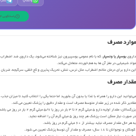
واتساپ
تلگرا
پاسخگویی 24 ساعته | 7 روز هفته
موارد مصرف
داروی
بوسپار یا ونسپار
، که با نام عمومی بوسپیرون نیز شناخته می‌شود، یک داروی ضد اضطراب اس
مواد شیمیایی در مغز آن ها به هم خورده، متعادل می‌کند.
این دارو برای درمان علائم اضطراب، مثل ترس، تنش، تحریک پذیری و کج خلقی، سرگیجه، ضربان ق
مقدار مصرف
می‌توانید این دارو را همراه با غذا یا بدون آن بخورید اما حتما یکی را انتخاب کنید تا میزان جذب 
مقادیر ذکر شده در زیر مقدار متوسط مصرف است و مقدار دقیق را پزشک تعیین می کند.
بزرگسالان: مقدار اولیه دارو 5 ميلي گرم 2 تا 3 بار در روز يا 5/7 ميلي گرم 2 بار در روز می باشد.
در صورت نیاز ممکن است پزشک هر چند روز 5 ميلي گرم آن را اضافه نماید.
به هر حال مقدار مصرف نبايد بيشتر از 60 ميلي گرم در روز باشد.
كودكان و نوجوانان تا 18 سال: مصرف و مقدار آن توسط پزشک تعیین می شود.