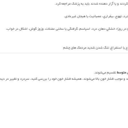
کردند و یا آزار دهنده شدند باید به پزشک مراجعه کرد.
، تهوع، بيقراري،‌ عصبانيت یا هیجان غیرعادی.
ا تعريق، کاهش تمرکز، اسهال، خواب آلودگي (معمولا با دوز بیش از 20 میلی گرم در روز)، خشكي دهان، درد، اسپاسم، گرفتگی یا سختی عضلات، وزوز گوش، اشكال در خواب،
وع یا استفراغ، تنگ شدن شدید مردمک های چشم
 متوسط
تقسیم می‌شوند.
که از داروهای ضدافسردگی هستند و موجب فشار خون بالا می‌شوند. همیشه فشار خون خود را بررسی کنید. سردرد و تغییر در دید