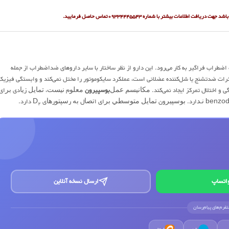
اشد جهت دریافت اطلاعات بیشتر با شماره
09334445543تماس حاصل فرمایید.
راب فراگیر به کار می‌رود. این دارو از نظر ساختار با سایر داروهای ضداضطراب از جمله
اثرات ضدتشنج یا شل‌کننده عضلانی است، عملکرد سایکوموتور را مختل نمی‌کند و وابستگی فیزیک
ودگی و اختلال تمرکز ایجاد نمی‌کند. ﻣﻜﺎﻧﻴﺴﻢ ﻋﻤﻞ
بوسپیرون
ﻣﻌﻠﻮم ﻧﻴﺴﺖ، ﺗﻤﺎﻳﻞ زﻳﺎدی ﺑﺮای
دارد.
2
اتساپ
ارسال نسخه آنلاین
لتفرم‌های پیام‌رسان