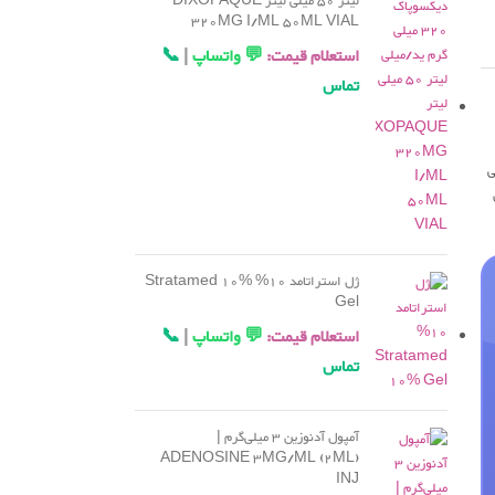
لیتر 50 میلی لیتر DIXOPAQUE
320MG I/ML 50ML VIAL
استعلام قیمت:
💬 واتساپ
|
📞
تماس
ی
ژل استراتامد 10% Stratamed 10%
Gel
استعلام قیمت:
💬 واتساپ
|
📞
تماس
آمپول آدنوزین 3 میلی‌گرم |
ADENOSINE 3MG/ML (2ML)
INJ