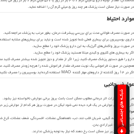
سالمندان: مقدار اولیه دارو 5 ميلي گرم 2 تا 3 بار در روز يا 5/7 ميلي گرم 2 بار در روز می باشد.
در صورت نیاز ممکن است پزشک هر چند روز 5 ميلي گرم آن را اضافه نماید.
موارد احتیاط
در صورت مصرف طولاني مدت براي بررسي پيشرفت درمان،‌ بطور مرتب به پزشك مراجعه كنيد.
داروی بوسپیرون برای بیماری فعلی شما تجویز شده است و نباید برای بیماری‌های مشابه استفاده
در صورت بروز واکنش‌های آلرژیک به این دارو پزشک خود را مطلع سازید.
اگر به بیماری های کلیوی و کبدی مبتلا هستید پزشک خود را مطلع سازید.
دارو را طبق دستور پزشک مصرف کنید، زیرا اگر از مقدار و دوز تجویز شده بیشتر مصرف کنید 
همچنین در صورت فراموشی یک نوبت مصرف مقدار فراموش شده را هرچه زودتر مصرف کنید، مگ
اگر در ۱۴ روز گذشته از دارو‌های مهار کننده MAO استفاده کرده‌اید بوسپیرون را مصرف نکنید، زیرا ممکن است تداخلات دارویی خطرناکی رخ دهد.
عوارض جانبی
شبکـه های اجتمـاعـی
هر دارو به موازات اثر درمانی مطلوب ممکن است باعث بروز برخی عوارض ناخواسته نیز بشود.
اگرچه تمام این عوارض در یک فرد دیده نمی شود لیکن در صورت بروز هر کدام از عوارض زیر در
موارد نادر:
درد قفسه سينه، گیجی، ضربان قلب تند، تب، ناهماهنگی عضلات، افسردگی، ‌ضعف عضلات، کرخ ش
گلودرد، حركات غيرارادي بدن.
عوارض جانبی زیر نیز ممکن است رخ دهند که نیاز به توجه پزشکی ندارند.