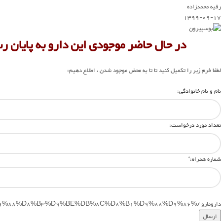
رقیه محمدزاده
1399-09-17
در حال حاضر موجودی این دارو به پایان ر
لطفا فرم زیر را تکمیل کنید تا تا به محض موجود شدن ، اطلاع دهیم:
نام و نام خانوادگی:
تعداد مورد درخواست:
شماره همراه:
*
دارومارو /%D8%A8%D9%88%D8%B3%D9%BE%DB%8C%D8%B1%D9%88%D9%86/”>