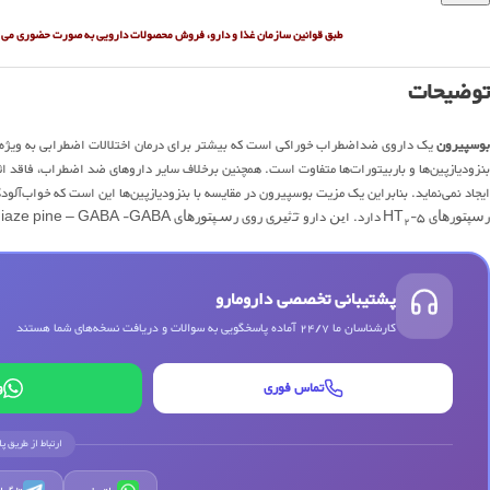
طبق قوانین سازمان غذا و دارو، فروش محصولات دارویی به صورت حضوری می ب
توضیحات
بوسپیرون
یک داروی ضداضطراب خوراکی است که بیشتر برای درمان اختلالات اضطرابی به ویژه اضط
بنزودیازپین‌ها و باربیتورات‌ها متفاوت است. همچنین برخلاف سایر داروهای ضد اضطراب، فاقد 
ایجاد نمی‌نماید. بنابراین یک مزیت بوسپیرون در مقایسه با بنزودیازپین‌ها این است که خواب‌آل
رﺳﭙﺘﻮرﻫﺎی ۵-HT
دارد. اﻳﻦ دارو ﺗـﺄﺛﻴﺮی روی رﺳـﭙﺘﻮرﻫﺎی benzodiaze pine – GABA -GABA ﻧـﺪارد. ﺑﻮﺳﭙﻴﺮون ﺗﻤﺎﻳﻞ ﻣﺘﻮﺳﻄﻲ ﺑﺮای اﺗﺼﺎل ﺑﻪ رﺳﭙﺘﻮرﻫﺎی D
2 ‌‌
پشتیبانی تخصصی دارومارو
کارشناسان ما 24/7 آماده پاسخگویی به سوالات و دریافت نسخه‌های شما هستند
تماس فوری
و
ارتباط از طریق پ