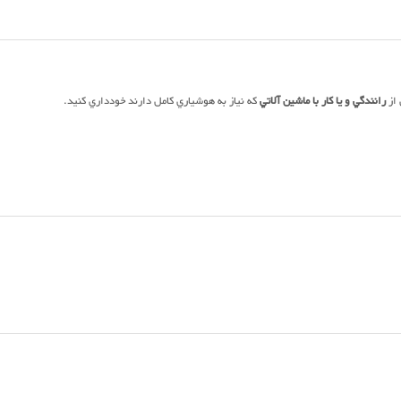
 از
رانندگي و يا كار با ماشين آلاتي
كه نياز به هوشياري كامل دارند خودداري كنيد.