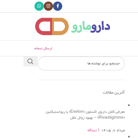
ارسال نسخه
آخرین مقالات
معرفی کامل داروی اکسلون (Exelon) یا ریواستیگمین
(Rivastigmine) – بهبود زوال عقل
مرداد 7, 1405
۱ دیدگاه