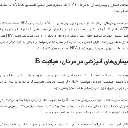
علائم، انتقال و پیشرفت آن به مرحله ۳ HIV که سندرم نقص ایمنی اکتسابی (AIDS) نام دارد،
انجام دهند.
کارشناسان درمانی می‌توانند از درمان رترو ویروسی (ART) برای درمان HIV استفاده کنند.
ART مقدار HIV را در خون و مایعات دیگر بدن کاهش می‌دهد. وقتی که افراد این داروها را
طبق دستور مصرف می‌کند، خطر انتقال بیماری به افراد دیگر را از بین می‌برند. وقتی HIV غیر
قابل شناسایی باشد، قابل انتقال نیست. به این معنی که نمی‌تواند از فردی به فرد دیگر منتقل
شود. با درمانهای موجود امروزی تبدیل HIV به ایدز بسیار نادر است.
بیماری‌های آمیزشی در مردان: هپاتیت B
هپاتیت التهاب کبد است که اغلب به دلیل عفونت ویروسی بوجود می‌آید. یکی از شایعترین
ویروسهای هپاتیت، ویروس هپاتیت B (HBV) است. ویروس هپاتیت B می‌تواند در بین افراد
در خون از طریق خون، منی و سایر مایعات بدن پخش شود.
کارشناسان سلامت عفونت ویروسی هپاتیت B را به صورت حاد و مزمن طبقه بندی می‌کنند. در
صورتی که حاد باشد به این معناست که موقتی است و نهایتا چند هفته طول می‌کشد یا مزمن است
که در این مورد شدید است و یک بیماری مادام العمر خواهد بود.
اکثر افراد مبتلا به
هپاتیت ب
هیچ علائمی را نشان نمی‌دهند و در صورت داشتن علامت ممکن