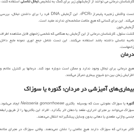
کارشناسان درمانی می توانند از آزمایشهای زیر برای کمک به تشخیص
تبخال تناسلی
استفاده کنند:
تست واکنش زنجیره پلیمراز (PCR). این آزمایش DNA فرد را برای داشتن تبخال، بررسی
می‌کند. این برای کسانی که هیچ علامت مشخصه‌ای ندارند مفید است.
آزمایش خون
کشت سلول. کارشناسان درمانی از این آزمایش به هنگامی که شخصی زخمهای قابل مشاهده اطراف
ناحیه تناسلی داشته باشد استفاده می‌کنند. این تست شامل جمع اوری نمونه مایع داخل
زخمهاست.
درمان
هیچ درمانی برای تبخال وجود ندارد و ممکن است دوباره عود کند. درمانها بر کنترل علائم و
افزایش زمان بین دو شیوع بیماری تمرکز می‌کنند.
بیماری‌های آمیزشی در مردان: گنوره یا سوزاک
نوره
یا سوزاک عفونتی ست که بوسیله باکتری
Neisseria gonorrhoeae
ایجاد می‌شود.
سوزاک می‌تواند بر مجرای ادراری، مقعد یا دهان اثر بگذارد. افراد این باکتریها را از طریق رابطه
جنسی واژنی، مقعدی یا دهانی بدون وسایل پیشگیرانه انتقال می‌دهند.
اکثر مردانی که سوزاک دارند هیچ علامتی را نشان نمی‌دهند. وقتی سوزاک در مجرای مثانه