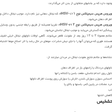
وجود دارد که بر بخشهای متفاوتی از بدن اثر می‌گذارند:
یروس هرپس سیمپلکس نوع ۱ (HSV-1):
که تبخال دهانی نیز نام دارد، موجب تبخال داخل و
اطراف دهان می‌شود.
یروس هرپس سیمپلکس نوع ۲ (HSV-2):
تقریبا همیشه از طریق رابطه جنسی بدون وسایل
پیشگیرانه گسترش می‌یابد و موجب تبخال تناسلی می‌شود.
علائم معمولا ۲ تا ۱۲ روز بعد از عفونت ظاهر می‌شوند. گاهی اوقات تاولهای تبخال خیلی خفیف
هستند طوری که می‌توان آنها را با جای نیش حشرات، موهای در حال رشد یا اثر اصلاح موها اشتباه
گرفت.
نشانه‌ها و علائم شایع عفونت تبخال در مردان عبارتند از:
تاولهای دردناک یا زخمهای باز در اطراف دهان
تاول روی اندام تناسلی، مقعد، باسن یا کشاله رانها
احساس سوزن سوزش شدن، خارش یا سوزش روی پوست اطراف تاولها
درد عضلات در پایین کمر، باسنها و بالای پا
تب
کاهش اشتها
تشخیص