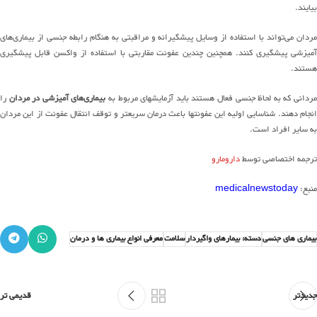
بیایند.
مردان می‌تواند با استفاده از وسایل پیشگیرانه و مراقبتی به هنگام رابطه جنسی از بیماری‌های
آمیزشی پیشگیری کنند. همچنین چندین عفونت مقاربتی با استفاده از واکسن قابل پیشگیری
هستند.
ردانی که به لحاظ جنسی فعال هستند باید آزمایشهای مربوط به
بیماری‌های آمیزشی در مردان
را
انجام دهند. شناسایی اولیه این عفونتها باعث درمان سریعتر و توقف انتقال عفونت از این مردان
به سایر افراد است.
ترجمه اختصاصی توسط
دارومارو
منبع:
medicalnewstoday
بیماری های جنسی
دسته: بیمارهای واگیردار
سلامت
معرفی انواع بیماری ها و درمان
جدیدتر
قدیمی تر