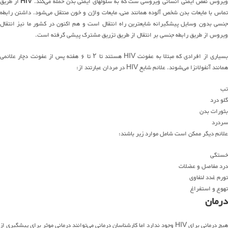
یروس نقص ایمنی انسانی ویروسی ست که به سلولهای ایمنی بدن حمله می‌کند.
HIV
از طریق
تماس با مایعات بدن شخص آلوده همانند منی، مایعات واژن و خون منتقل می‌شود. داشتن رابطه
جنسی بدون وسایل پیشگیرانه شایعترین راه انتقال است و هم اکنون در کشور ما نیز انتقال
ویروس از طریق رابطه جنسی بر انتقال از طریق تزریق مشترک پیشی گرفته است.
بسیاری از افرادی که مبتلا به عفونت HIV هستند تا ۲ تا ۶ هفته پس از عفونت دچار علائمی
همانند آنفولانزا می‌شوند. علائم شایع HIV در مردان عبارتند از:
تب
گلو درد
بثورات بدن
سردرد
علائم دیگر ممکن است شامل موارد زیر باشند:
خستگی
درد مفاصل و عضلات
تورم غدد لنفاوی
تهوع و استفراغ
درمان
هیچ درمانی برای HIV وجود ندارد اما کارشناسان درمانی می‌توانند درمانی موثر برای پیشگیری از