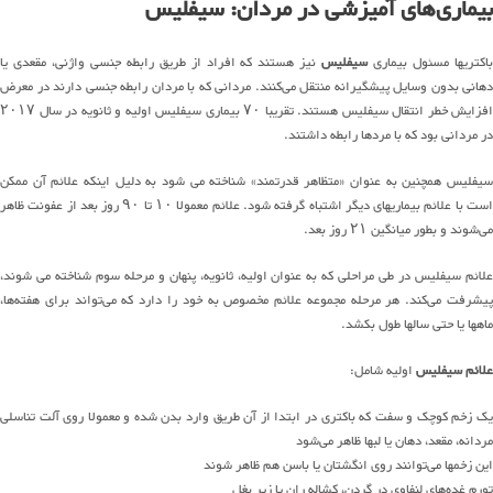
بیماری‌های آمیزشی در مردان: سیفلیس
اکتریها مسئول بیماری
سیفلیس
نیز هستند که افراد از طریق رابطه جنسی واژنی، مقعدی یا
دهانی بدون وسایل پیشگیرانه منتقل می‌کنند. مردانی که با مردان رابطه جنسی دارند در معرض
افزایش خطر انتقال سیفلیس هستند. تقریبا ۷۰ بیماری سیفلیس اولیه و ثانویه در سال ۲۰۱۷
در مردانی بود که با مردها رابطه داشتند.
سیفلیس همچنین به عنوان «متظاهر قدرتمند» شناخته می شود به دلیل اینکه علائم آن ممکن
است با علائم بیماریهای دیگر اشتباه گرفته شود. علائم معمولا ۱۰ تا ۹۰ روز بعد از عفونت ظاهر
می‌شوند و بطور میانگین ۲۱ روز بعد.
علائم سیفلیس در طی مراحلی که به عنوان اولیه، ثانویه، پنهان و مرحله سوم شناخته می شوند،
پیشرفت می‌کند. هر مرحله مجموعه علائم مخصوص به خود را دارد که می‌تواند برای هفته‌ها،
ماهها یا حتی سالها طول بکشد.
علائم سیفلیس
اولیه شامل:
یک زخم کوچک و سفت که باکتری در ابتدا از آن طریق وارد بدن شده و معمولا روی آلت تناسلی
مردانه، مقعد، دهان یا لبها ظاهر می‌شود
این زخمها می‌توانند روی انگشتان یا باسن هم ظاهر شوند
تورم غده‌های لنفاوی در گردن، کشاله ران یا زیر بغل