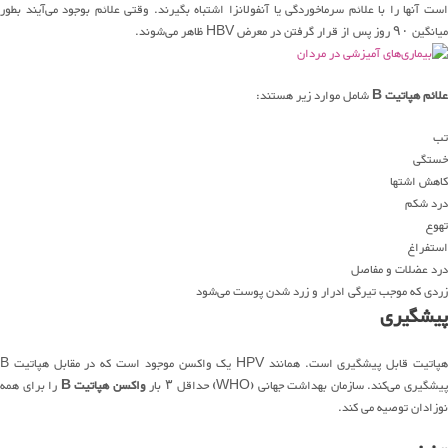
است آنها را با علائم سرماخوردگی یا آنفولانزا اشتباه بگیرند. وقتی علائم بوجود می‌آیند بطور
میانگین ۹۰ روز پس از قرار گرفتن در معرض HBV ظاهر می‌شوند.
علائم هپاتیت B
شامل موارد زیر هستند:
تب
خستگی
کاهش اشتها
درد شکم
تهوع
استفراغ
درد عضلات و مفاصل
زردی که موجب تیرگی ادرار و زرد شدن پوست می‌شود
پیشگیری
هپاتیت قابل پیشگیری است. همانند HPV یک واکسن موجود است که در مقابل هپاتیت B
یشگیری می‌کند. سازمان بهداشت جهانی (WHO) حداقل ۳ بار
واکسن هپاتیت B
را برای همه
نوزادان توصیه می کند.