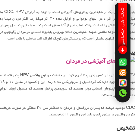
شبکـه های اجتمـاعـی
پاپیلوما انسانی یک از شایعترین بیماری‌های آمیزشی است. با توجه به گزارش CDC، HPV به
میزان زیادی بر افراد در انتهای نوجوانی و اوایل دهه ۲۰ اثر می‌گذارد. اکثر مردان مبتلا به
HPV هرگز علامتی را ایجاد نمی‌کنند اما بعضی از آنها ممکن است چند ماه یا حتی چند سال پس از
عفونت اولیه متوجه علائمی شوند. شایعترین علائم ویروس پاپلیوما انسانی در مردان زگیلهایی در
دهان یا گلو و زگیلهای تناسلی است که برجستگی‌های کوچک اطراف آلت تناسلی یا مقعد است.
پیشگیری
HPV را می‌توان با واکسن زدن پیشگیری کرد. در حقیقت دو نوع
واکسن HPV
پذیرفته شده
توسط FDA وجود دارد که گارداسیل و سرواریکس نام دارند. این واکسنها در مقابل ۱۶ و ۱۸
نوع ویروس پاپیلومای انسانی موثر هستند که سویه‌های پرخطر هستند که مسئول ایجاد انواع
خاصی از سرطان هستند.
CDC توصیه می‌کند که پسران بزرگسال و مردان تا حداکثر سن ۲۶ سالگی در صورت دریافت
نکردن واکسن در سنین پایین، باید این واکسن را انجام دهند.
تشخیص