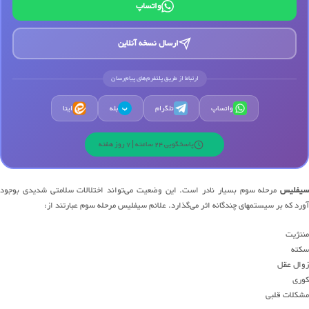
واتساپ
ارسال نسخه آنلاین
ارتباط از طریق پلتفرم‌های پیام‌رسان
واتساپ
تلگرام
بله
ایتا
ب
پاسخگویی 24 ساعته | 7 روز هفته
سیفلیس
مرحله سوم بسیار نادر است. این وضعیت می‌تواند اختلالات سلامتی شدیدی بوجود
آورد که بر سیستمهای چندگانه اثر می‌گذارد. علائم سیفلیس مرحله سوم عبارتند از:
مننژیت
سکته
زوال عقل
کوری
مشکلات قلبی