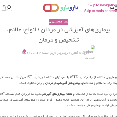
Skip to navigation
منو
Skip to main content
بانک اطلاعات دارویی
بیماری‌های آمیزشی در مردان ؛ انواع، علائم،
تشخیص و درمان
0
داروخانه آنلاین دارومارو
در تاریخ اسفند 23, 1400
بیماریهای منتقله از راه جنسی (STD) یا عفونتهای منتقله آمیزشی (STI) می‌توانند بر همه اثر
بگذارند اما علائم و نشانه‌های
بیماری‌های آمیزشی در مردان
با زنان متفاوت است.
ردان لازم است که که از نشانه‌ها و
علائم بیماری‌های آمیزشی
شایع که در زنان کمتر هستند آگاه
باشند و آزمایشهایی برای این عفونتها انجام دهند. افراد مبتلا به عفونتهای آمیزشی در صورت
درمان اولیه، درمان موفقی خواهند داشت.
در این مقاله، ما به بعضی از بیماری‌های آمیزشی در مردان که بیشترین شیوع را دارند صحبت