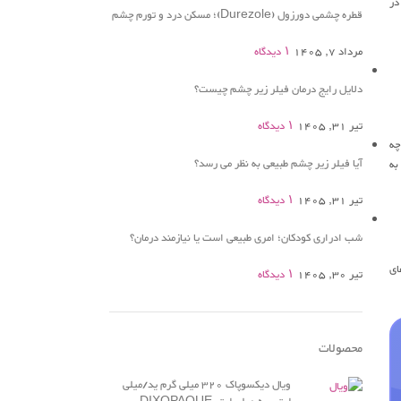
در
قطره چشمی دورزول (Durezole)؛ مسکن درد و تورم چشم
مرداد 7, 1405
۱ دیدگاه
دلایل رایج درمان فیلر زیر چشم چیست؟
تیر 31, 1405
۱ دیدگاه
چه
آیا فیلر زیر چشم طبیعی به نظر می رسد؟
به
تیر 31, 1405
۱ دیدگاه
شب ادراری کودکان؛ امری طبیعی است یا نیازمند درمان؟
ای
تیر 30, 1405
۱ دیدگاه
محصولات
ویال دیکسوپاک 320 میلی گرم ید/میلی