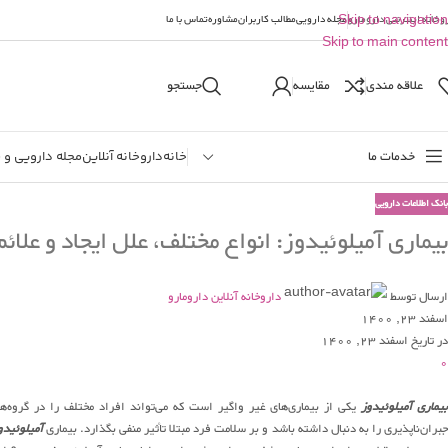
وخانه اینترنتی دارومارو
Skip to navigation
مجله دارویی
مطالب کاربران
مشاوره
تماس با ما
Skip to main content
علاقه مندی
مقایسه
جستجو
خدمات ما
خانه
داروخانه آنلاین
مجله دارویی و 
بانک اطلاعات دارویی
بیماری آمیلوئیدوز: انواع مختلف، علل ایجاد و علائم 
ارسال توسط
داروخانه آنلاین دارومارو
اسفند 23, 1400
در تاریخ اسفند 23, 1400
0
یماری آمیلوئیدوز
یکی از بیماری‌های غیر واگیر است که می‌تواند افراد مختلف را در گروه
بران‌ناپذیری را به دنبال داشته باشد و بر سلامت فرد مبتلا تأثیر منفی بگذارد. بیماری
آمیلوئیدو