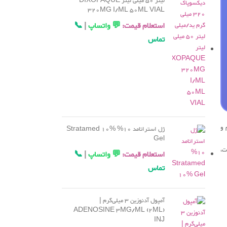
لیتر 50 میلی لیتر DIXOPAQUE
320MG I/ML 50ML VIAL
استعلام قیمت:
💬 واتساپ
|
📞
تماس
 و
ژل استراتامد 10% Stratamed 10%
Gel
ت،
استعلام قیمت:
💬 واتساپ
|
📞
تماس
آمپول آدنوزین 3 میلی‌گرم |
ADENOSINE 3MG/ML (2ML)
INJ