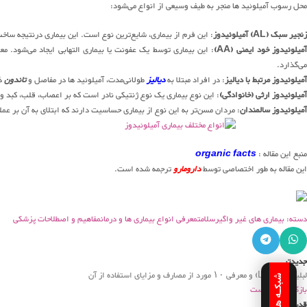
محل رسوب آمیلوئید ها منجر به طیف وسیعی از انواع می‌شود:
زنجیر سبک (AL) آمیلوئیدوز
: این فرم از بیماری، شایع‌ترین نوع است. این بیماری درنتیجه ساخت
میلوئیدوز خود ایمنی (AA)
: این بیماری توسط یک عفونت یا بیماری التهابی ایجاد می‌شود. معمول
می‌گذارد.
آمیلوئیدوز مرتبط با دیالیز
: در افراد مبتلا به
دیالیز
طولانی‌مدت، آمیلوئید ها در مفاصل و
تاندون
ذ
آمیلوئیدوز ارثی (خانوادگی)
: این نوع بیماری یک نوع ژنتیکی نادر است که بر اعصاب، قلب، کبد و کل
آمیلوئیدوز سالمندان
: مردان مسن‌تر به این نوع از بیماری حساسیت دارند که ابتلای به آن بر عملک
منبع این مقاله :
organic facts
این مقاله به طور اختصاصی توسط
دارومارو
ترجمه شده است.
دسته: بیماری های غیر واگیر
سلامت
معرفی انواع بیماری ها و درمان
مفاهیم و اصطلاحات پزشکی
جدیدتر
لبلیا (Lobelia) و معرفی ۱۰ مورد از مصارف و مزایای استفاده از آن
بازگشت به لیست
قدیمی تر