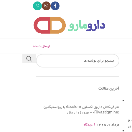
ارسال نسخه
آخرین مقالات
معرفی کامل داروی اکسلون (Exelon) یا ریواستیگمین
(Rivastigmine) – بهبود زوال عقل
 و
مرداد 7, 1405
۱ دیدگاه
ان