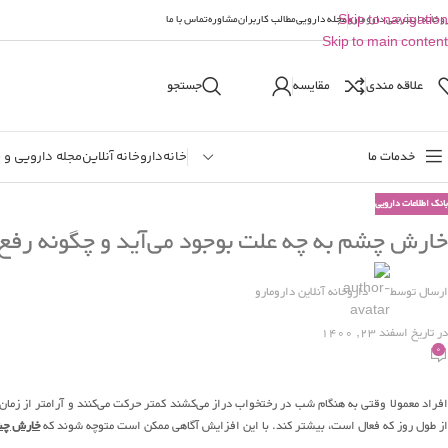
وخانه اینترنتی دارومارو
Skip to navigation
مجله دارویی
مطالب کاربران
مشاوره
تماس با ما
Skip to main content
علاقه مندی
مقایسه
جستجو
خدمات ما
خانه
داروخانه آنلاین
مجله دارویی و 
بانک اطلاعات دارویی
خارش چشم به چه علت بوجود می‌آید و چگونه رفع
ارسال توسط
داروخانه آنلاین دارومارو
در تاریخ اسفند 23, 1400
0
افراد معمولا وقتی به هنگام شب در رختخواب دراز می‌کشند کمتر حرکت می‌کنند و آرامتر از زم
از طول روز که فعال است، بیشتر کند. با این افزایش آگاهی ممکن است متوچه شوند که
خارش چ