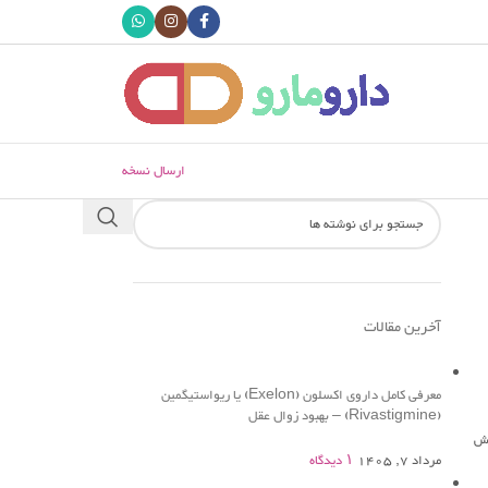
ارسال نسخه
آخرین مقالات
معرفی کامل داروی اکسلون (Exelon) یا ریواستیگمین
(Rivastigmine) – بهبود زوال عقل
یش
مرداد 7, 1405
۱ دیدگاه