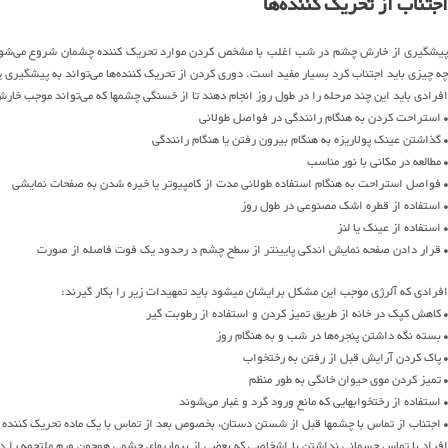
اجتناب از تحریک کننده‌ها
پیشگیری از خارش چشم در شب اغلب با مشخص کردن موارد تحریک کننده چشمان شروع می‌شود. بع
چه چیزی باید اجتناب کرد بسیار مفید است. دوری کردن از تحریک کننده‌‌ها می‌تواند به پیشگیر
افرادی باید این چند مرحله را در طول روز انجام دهند تا از خسنگی چشمها که می‌تواند موجب خا
• استراحت کردن به هنگام رانندگی در فواصل طولانی
• گذاشتن عینک پولاریزه به هنگام بیرون رفتن یا هنگام رانندگی
• مطالعه در مکانی با نور مناسب
• فواصل استراحت به هنگام استفاده طولانی مدت از کامپیوتر یا خیره شدن به صفحات نمایشی
• استفاده از قطره اشک مصنوعی در طول روز
• استفاده از عینک یا لنز
• قرار دادن صفحه نمایش اندکی پایینتر از سطح چشم د رحدود یک فوت فاصله از صورت
افرادی که آلرژی موجب این مشکل برایشان میشود باید تمهیدات زیر را بکار گیرند:
• کاهش کپک در خانه از طریق تمیز کردن و استفاده از رطوبت گیر
• بسته نگه داشتن پنجره‌ها در شب و به هنگام روز
• پاک کردن آرایش قبل از رفتن به رختخواب
• تمیز کردن موی حیوان خانگی به طور منظم
• استفاده از رختخوابهایی که مانع ورود گرد و غبار می‌شوند
• اجتناب از تماس با چشمها قبل از شستن دستان، بخصوص بعد از تماس با یک ماده تحریک کننده
افراد با تماس جسمانی نداشتن با اشخاصی که بعضی از بیماریهای چشمی همچون ورم ملتحمه را دارن