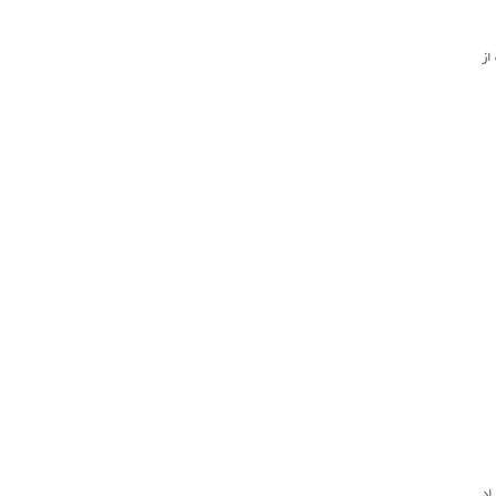
از
اد