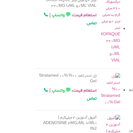
لیتر 50 میلی لیتر DIXOPAQUE
320MG I/ML 50ML VIAL
استعلام قیمت:
💬 واتساپ
|
📞
تماس
ژل استراتامد 10% Stratamed 10%
Gel
شم
استعلام قیمت:
💬 واتساپ
|
📞
تماس
آمپول آدنوزین 3 میلی‌گرم |
ADENOSINE 3MG/ML (2ML)
INJ
اس