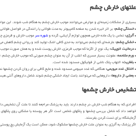
علتهای خارش چشم
بسیاری از مشکلات زمینه‌ای و عوارض می‌توانند موجب خارش چشم به هنگام شب شوند. این عوامل
•
خستگی چشم:
بر اثر خیره شدن به صفحه کامپیوتر به مدت طولانی یا رانندگی در فواصل طولانی
•
آلرژی:
تماس با یک ماده خارجی همچون لوازم آرایشی، گرده و
شوره سر
موجب خارش و قرمزی چش
•
خشکی چشم:
عارضه‌ای که چشم نمی‌تواند به حدی کافی اشک تولید کند و روانی چشم کاهش می‌ی
•
درماتیت اتوپیک:
یک نوع از اگزما که موجب قرمزی، خارش پوست شده و به همان صورت موجب
•
ورم ملتحمه:
عفونت بسیار مسری که اغلب از آن به عنوان چشم صورتی که موجب خارش چشم، 
•
بلفاریت:
التهاب پلک ناشی از فولیکول مسدود شده است.
•
اختلال غدد میوبمی:
هنگامی که غدد میبومی مسدود شده و مایع کافی برای روان کردن چشمها ند
•
بعضی از داروها:
داروهایی که می‌توانند باعث ایجاد خشکی چشم شوند شامل داروهای آنتی هیست
تشخیص خارش چشمها
افرادی که به هنگام شب خارش در چشم دارند باید به پزشک مراجعه کنند تا علت آن تشخیص دا
خواهد داد که شامل بررسی چشمها و پلکهای شخص است اگر هر پوسته یا مشکلی روی پلکهای ش
آزمایشگاه برای تست کردن بفرستد.
اگر پزشک به آلرژی به عنوان علت خارش چشمها مشکوک شود، ممکن است یک آزمایش پچ پوستی ا