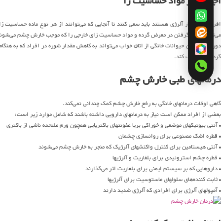
اجتناب از مواد حساسیت زا
افرادی که دچار آلرژی هستند باید سعی کنند تا آنجایی که می‌توانند از هر نوع ماده حساسیت 
می‌تواند قرار گرفتن در معرض گرده و مواد حساسیت زای خارجی را که موجب خارش چشم می‌شون
دور نگه داشتن حیوانات خانگی از اتاق خواب می‌تواند به کاهش مقدار شوره در افراد که به هنگا
گرد و غبار کمک کند.
درمانهای طبی خارش چشم
گاهی اوقات درمانهای خانگی به رفع خارش چشم کمک چندانی نمی‌کند.
بعضی از افراد ممکن است نیاز به درمانهای دارویی داشته باشند که شامل موارد زیر است:
• آنتی بیوتیکهای موضعی و خوراکی بریا عفونتهای باکتریایی همچون ورم ملتحمه ناشی از باکتری
• قطره اشک مصنوعی برای روانسازی چشمان
• آنتی هیستامین برای کنترل واکنشهای آلرژیک که منجر به خارش چشم می‌شوند
• قطره چشم استروئیدی برای بلفاریت و آلرژیها
• داروهایی که بر سیستم ایمنی برای بلفاریت اثر می‌گذارند
• ثابت کننده‌های سلولهای ماستوسیت برای آلرژیها
• آمپولهای آلرژی برای افرادی که آلرژی شدید دارند