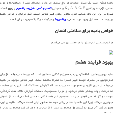
بامیه ممکن است یک سبزی متعارف در باغ نباشد، اما دارای محتوای غنی از ویتامین‌ها و مواد
عدنی، ازجمله ویتامین A، B، C، E و K و همچنین
کلسیم
،
آهن
،
منیزیم
،
پتاسیم
و
روی
است.
علاوه بر این، این ماده غذایی حاوی مقادیر زیادی فیبر مخاطی است. اکثر مزایای و خواص بامیه
برای سلامت به دلیل وجود مواد معدنی،
ویتامین‌ها
و ترکیبات ارگانیک موجود در آن است.
خواص بامیه برای سلامتی انسان
مزایای سلامتی این سبزی را در مطلب بررسی می‌کنیم.
بهبود فرایند هضم
شاید بهترین بخش اضافه کردن بامیه به رژیم غذایی شما این است که این ماده می‌تواند افزایش
قابل‌توجهی در مصرف توسط فیبر شمارا به همراه داشته باشد. فیبر مخاطی موجود در بامیه
می‌تواند از طریق افزودن حجم مواد غذایی به دستگاه گوارش شما کمک کند. این بدان معناست
که حرکات روده بیشتر منظم می‌شود و موارد مسمومیت دستگاه گوارش مانند نفخ، گرفتگی،
یبوست و گاز اضافی کاهش می‌یابد. همچنین این ماده غذایی به بدن کمک می‌کند تا از اسهال
جلوگیری می‌کند، زیرا این ماده به مقدار زیادی حجم به مدفوع آبکی اضافه می‌کند. علاوه بر این،
محتوای فیبر آن می‌تواند کلسترول موجود در بدن را از بین ببرد و میزان قند موجود در بدن را