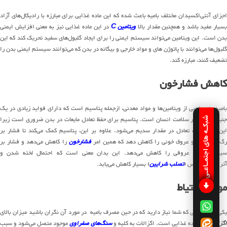
اجزای آنتی‌اکسیدان مختلف بامیه باعث شده که این ماده غذایی برای مبارزه با رادیکال‌های آزاد
سیار مفید باشد و همچنین مقدار بالا
ویتامین C
در این ماده غذایی نیز به معنی افزایش ایمنی
بدن است. این ویتامین می‌تواند سیستم ایمنی را برای ایجاد گلبول‌های سفید تحریک کند که این
گلبول‌ها می‌توانند با پاتوژن های و مواد خارجی و بیگانه در بدن که می‌توانند سیستم ایمنی بدن را
تضعیف کنند، مبارزه کند.
کاهش فشارخون
بامیه منبع خوبی از ویتامین‌ها و مواد معدنی، ازجمله پتاسیم است که دارای فواید زیادی در یک
جنبه اساسی در سلامت انسان است. پتاسیم برای حفظ تعادل مایعات در بدن ضروری است زیرا
شبکـه های اجتمـاعـی
این ماده باعث تعادل در مقدار سدیم می‌شود. علاوه بر این، پتاسیم کمک می‌کند تا فشار بر
گ‌های خونی و عروق خونی را کاهش دهد که همین امر
فشارخون
را کاهش می‌دهد و فشار بر
سیستم قلبی عروقی را کاهش می‌دهد. این بدان معنی است که احتمال لخته شدن و
آترواسکلروزیس (
تصلب شرایین
) بسیار کاهش می‌یابد.
موارد احتیاط
یکی از چیزهایی که شما نیاز دارید که در حین مصرف بامیه در مورد آن نگران باشید میزان بالای
اگزالات
این ماده غذایی است. اگزالات به کلیه و
سنگ‌های صفراوی
موجود متصل می‌شود و سبب