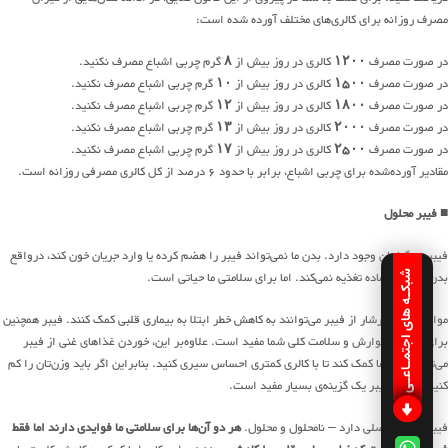
مصرف روزانه برای کالری‌های مختلف آورده شده است:
در صورت مصرف
۱۲۰۰
کالری در روز بیش از
۸
گرم چربی اشباع مصرف نکنید.
در صورت مصرف
۱۵۰۰
کالری در روز بیش از
۱۰
گرم چربی اشباع مصرف نکنید.
در صورت مصرف
۱۸۰۰
کالری در روز بیش از
۱۲
گرم چربی اشباع مصرف نکنید.
در صورت مصرف
۲۰۰۰
کالری در روز بیش از
۱۳
گرم چربی اشباع مصرف نکنید.
در صورت مصرف
۲۵۰۰
کالری در روز بیش از
۱۷
گرم چربی اشباع مصرف نکنید.
مقادیر آورده‌شده برای چربی اشباع، برابر با حدود ۶ درصد از کل کالری مصرفی روزانه است.
■ فیبر محلول
فیبر در گیاهان وجود دارد. بدن ما نمی‌تواند فیبر را هضم کرده یا وارد جریان خون کند، درواقع
بدن ما از این ماده تغذیه نمی‌کند. اما برای سلامتی ما حیاتی است.
شبکـه های اجتمـاعـی
مواد غذایی سرشار از فیبر می‌توانند به کاهش خطر ابتلا به بیماری قلبی کمک کنند. فیبر همچنین
برای دستگاه گوارش و سلامت کلی شما مفید است. علاوه‌بر این، خوردن غذاهای غنی از فیبر
می‌تواند به شما کمک کند تا با کالری کمتری احساس سیری کنید. بنابراین اگر باید وزن‌تان را کم
کنید مصرف فیبر یک گزینه‌ی بسیار مفید است.
فیبر دو نوع اصلی دارد – نامحلول و محلول.
هر دو آن‌ها برای سلامتی ما فوایدی دارند اما فقط