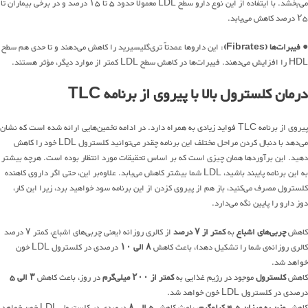
می‌بخشد. با ایتفاده از این نوع دارو سطح LDL معمولاً حدود ۵ تا ۱۵ درصد و در برخی بیماران تا
۲۵ درصد کاهش می‌یابد.
●
فیبرات‌ها (Fibrates)
: این داروها عمدتاً تری‌گلیسیرید را کاهش می‌دهند و تا حدی هم سطح
HDL را افزایش می‌دهند. فیبرات‌ها در کاهش سطح LDL کمتر از موارد دیگر، مؤثر هستند.
درمان کلسترول بالا با پیروی از برنامه TLC
پیروی از برنامه TLC فواید زیادی به همراه دارد. در ادامه تخمین‌هایی ارائه شده است که نشان
می‌دهد با دنبال کردن مراحل مختلف این برنامه چقدر می‌توانید کلسترول LDL خود را کاهش
دهید. این برآوردها همان چیزی است که بر اساس تحقیقات مورد انتظار بوده است. هرچه بیشتر
به این برنامه پایبند باشید، LDL شما بیشتر کاهش می‌یابد. علاوه‌بر این، حتی اگر داروی کاهنده
کلسترول مصرف می‌کنید، باز هم از پیروی کزدن از این برنامه سود خواهید برد، زیرا این کار،
دوز دارو را پایین نگه می‌دارد.
کاهش
چربی‌های اشباع
به
کمتر از ۷ درصد
از کالری روزانه (یعنی چربی‌های اشباع، کمتر ۷ درصد
کالری روزانه‌ی شما را تشکیل دهد)، باعث کاهش
۸ الی ۱۰
درصدی در کلسترول LDL خون
خواهد شد.
کاهش
کلسترول
موجود در رژیم غذایی به
کمتر از ۲۰۰ میلی‌گرم
در روز، باعث کاهش
۳ الی ۵
درصدی در کلسترول LDL خون خواهد شد.