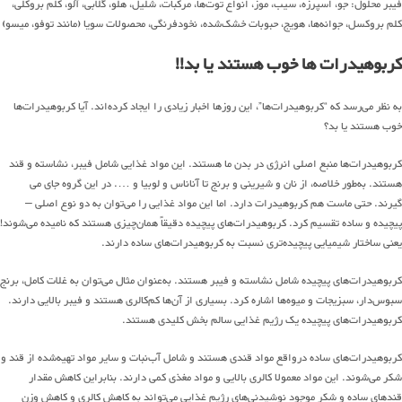
فیبر محلول: جو، اسپرزه، سیب، موز، انواع توت‌ها، مرکبات، شلیل، هلو، گلابی، آلو، کلم بروکلی،
کلم بروکسل، جوانه‌ها، هویج، حبوبات خشک‌شده، نخودفرنگی، محصولات سویا (مانند توفو، میسو)
کربوهیدرات ها خوب هستند یا بد!!
به نظر می‌رسد که “کربوهیدرات‌ها”، این روزها اخبار زیادی را ایجاد کرده‌اند. آیا کربوهیدرات‌ها
خوب هستند یا بد؟
کربوهیدرات‌ها منبع اصلی انرژی در بدن ما هستند. این مواد غذایی شامل فیبر، نشاسته و قند
هستند. به‌طور خلاصه، از نان و شیرینی و برنج تا آناناس و لوبیا و …. در این گروه جای می
گیرند. حتی ماست هم کربوهیدرات دارد. اما این مواد غذایی را می‌توان به دو نوع اصلی –
پیچیده و ساده تقسیم کرد. کربوهیدرات‌های پیچیده دقیقاً همان‌چیزی هستند که نامیده می‌شوند!
یعنی ساختار شیمیایی پیچیده‌تری نسبت به کربوهیدرات‌های ساده دارند.
کربوهیدرات‌های پیچیده شامل نشاسته و فیبر هستند. به‌عنوان مثال می‌توان به غلات کامل، برنج
سبوس‌دار، سبزیجات و میوه‌ها اشاره کرد. بسیاری از آن‌ها کم‌کالری هستند و فیبر بالایی دارند.
کربوهیدرات‌های پیچیده یک رژیم غذایی سالم بخش کلیدی هستند.
کربوهیدرات‌های ساده درواقع مواد قندی هستند و شامل آب‌نبات و سایر مواد تهیه‌شده از قند و
شکر می‌شوند. این مواد معمولا کالری بالایی و مواد مغذی کمی دارند. بنابراین کاهش مقدار
قندهای ساده و شکر موجود نوشیدنی‌های رژیم غذایی می‌تواند به کاهش کالری و کاهش وزن