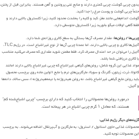
بدون چربی گوشت، چربی کمتری دارند و منابع غنی پروتئین و آهن هستند. بنابراین قبل از پختن،
حتماً چربی گوشت و پوست مرغ را جدا کنید.
گوشت اندام‌هایی مانند مغز، کبد و کلیه را به‌شدت محدود کنید، زیرا کلسترول بالایی دارند و
فقط گاهی اوقات میگو بخورید زیرا کلسترول متوسطی دارد.
چربی‌ها / روغن‌ها
: مقدار مصرف آن‌ها بستگی به سطح کالری روزانه‌ی شما دارد.
آجیل‌ها کالری و چربی بالایی دارند، اما عمدتا چربی آن‌ها از نوع غیراشباع است. در رژیم TLC،
آجیل را می‌توان در حد اعتدال مصرف کرد، فقط مطمئن شوید مقداری که مصرف می‌کنید متناسب
با کالری دریافتی شما باشد.
مواد غذایی این گروه شامل: روغن‌های گیاهی غیراشباع که چربی غیراشباع بالایی دارند (مانند
کانولا، ذرت، زیتون، گلرنگ و سویا)، مارگارین‌های نرم یا مایع (اولین ماده روی برچسب محصول
باید روغن مایع گیاهی غیراشباع باشد، نه روغن هیدروژنه یا نیمه‌هیدروژنه )، سس سالاد، دانه‌ها
و آجیل.
درمورد روغن‌ها محصولاتی را انتخاب کنید که دارای برچسب “چربی اشباع‌شده کم”
هستند، که معادل ۱ گرم چربی اشباع در هر پیمانه است.
گزینه‌های دیگر رژیم غذایی
:
محصولات غذایی حاوی استانول / استرول: به مارگارین و آب‌پرتقال اضافه می‌شوند. به برچسب
این محصولات توجه کنید.