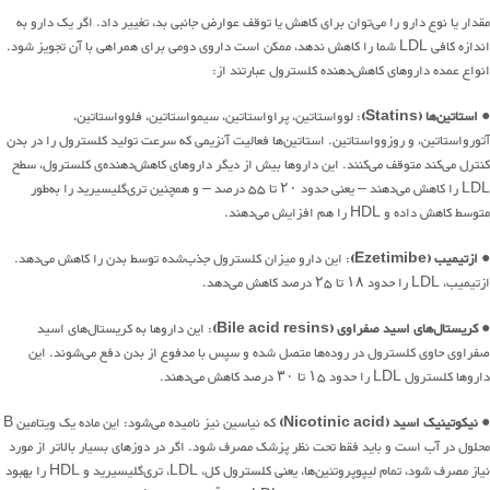
مقدار یا نوع دارو را می‌توان برای کاهش یا توقف عوارض جانبی بد، تغییر داد. اگر یک دارو به
اندازه کافی LDL شما را کاهش ندهد، ممکن است داروی دومی برای همراهی با آن تجویز شود.
انواع عمده داروهای کاهش‌دهنده کلسترول عبارتند از:
●
استاتین‌ها (Statins)
: لوواستاتین، پراواستاتین، سیمواستاتین، فلوواستاتین،
آتورواستاتین، و روزوواستاتین. استاتین‌ها فعالیت آنزیمی که سرعت تولید کلسترول را در بدن
کنترل می‌کند متوقف می‌کنند. این داروها بیش از دیگر داروهای کاهش‌دهنده‌ی کلسترول، سطح
LDL را کاهش می‌دهند – یعنی حدود ۲۰ تا ۵۵ درصد – و همچنین تری‌گلیسیرید را به‌طور
متوسط ​​کاهش داده و HDL را هم افزایش می‌دهند.
●
ازتیمیب (Ezetimibe)
: این دارو میزان کلسترول جذب‌شده توسط بدن را کاهش می‌دهد.
ازتیمیب، LDL را حدود ۱۸ تا ۲۵ درصد کاهش می‌دهد.
●
کریستال‌های اسید صفراوی (Bile acid resins)
: این داروها به کریستال‌های اسید
صفراوی حاوی کلسترول در روده‌ها متصل شده و سپس با مدفوع از بدن دفع می‌شوند. این
داروها کلسترول LDL را حدود ۱۵ تا ۳۰ درصد کاهش می‌دهند.
●
نیکوتینیک اسید (Nicotinic acid)
که نیاسین نیز نامیده می‌شود: این ماده یک ویتامین B
محلول در آب است و باید فقط تحت نظر پزشک مصرف شود. اگر در دوزهای بسیار بالاتر از مورد
نیاز مصرف شود، تمام لیپوپروتئین‌ها، یعنی کلسترول کل، LDL، تری‌گلیسیرید و HDL را بهبود