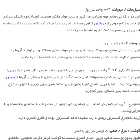
سبزیجات / حبوبات:
۳-۵ واحد در روز
این مواد غذایی منابع مهم ویتامین‌ها، فیبر و سایر مواد مغذی هستند. لوبیا/نخود خشک سرشار
از فیبر و منابع خوبی از
پروتئین
گیاهی هستند. این مواد را می‌توانید تازه، منجمد یا کنسرو‌شده
(بدون چربی، سس یا نمک افزوده‌شده) مصرف کنید.
میوه‌ها
: ۲-۴ واحد در روز
این مواد غذایی منابع مهم ویتامین‌ها، فیبر و سایر مواد مغذی هستند و می توانید آن‌ها را
به‌صورت تازه، منجمد، کنسروشده، خشک‌شده ( بدون شکر اضافه‌شده) مصرف کنید.
محصولات لبنی
: ۲ تا ۳ واحد در روز – بدون چربی یا کم‌چرب (به عنوان مثال، شیر ۱٪ چربی)
این مواد غذایی به اندازه محصولات لبنی بدست آمده از شیر کامل، یا بیشتر از آن‌ها
کلسیم
و
پروتئین دارند – اما با چربی اشباع کم یا بدون چربی. مانند شیر بدون چربی یا کم‌چرب، دوغ،
ماست، خامه، پنیر خامه‌ای، پنیر کم‌چرب.
تخم‌مرغ: ۲ زرده یا کمتر در هفته – از جمله زرده‌ی موجود در محصولات یا غذاهای پخته‌شده و یا
فرآوری‌شده.
زرده تخم‌مرغ کلسترول زیادی دارد. سفیده فاقد کلسترول بوده و کالری کمتری دارد.
گوشت / مرغ / ماهی
: ۵ اونس در روز یا کمتر
طیور بدون پوست، ماهی، چربی اشباع کمتری نسبت به گوشت قرمز دارند. همچنین، تکه‌های