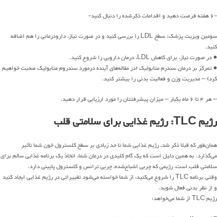
-۶ هفته فرصت دهید و اقدامات ذکرشده را دنبال کنید-
سومین ویزیت پزشک: سطح LDL را بررسی کنید و در صورت نیاز، دارودرمانی را هم اضافه
کنید.
● در صورت نیاز، برای کاهش LDL، درمان دارویی را شروع کنید.
● تمرکز بر درمان سندرم متابولیک (در مقاله‌‌های آینده درمورد سندروم متابولیک صحبت خواهیم
کرد) – مدیریت وزن و فعالیت بدنی را بیشتر کنید.
– هر ۴ تا ۶ ماه یکبار – میزان پیشرفتتان را مورد ارزیابی قرار دهید.
رژیم TLC: رژیم غذایی برای سلامتی قلب
همان‌طور که قبلا ذکر شد، رژیم غذایی شما تا حد زیادی بر سطح کلسترول خون شما تأثیر
می‌گذارد. به همین دلیل است که یک گام کلیدی در درمان شما، اتخاذ یک برنامه غذایی سالم برای
سلامتی قلب است، رژیمی که چربی اشباع‌شده، چربی ترانس و کلسترول پایینی دارد.
وقتی برنامه TLC را شروع می‌کنید، از شما خواسته می‌شود تغییراتی در رژیم غذایی ایجاد کنید
و از نظر بدنی فعال شوید.
رژیم TLC از شما می‌خواهد: