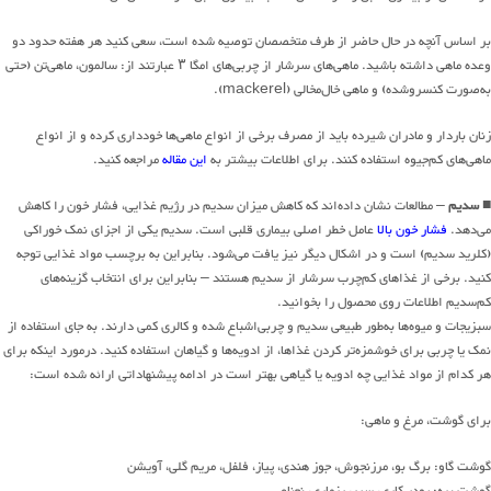
بر اساس آنچه در حال حاضر از طرف متخصصان توصیه شده است، سعی کنید هر هفته حدود دو
وعده ماهی داشته باشید. ماهی‌های سرشار از چربی‌های امگا ۳ عبارتند از: سالمون، ماهی‌تن (حتی
به‌صورت کنسروشده) و ماهی خال‌مخالی (mackerel).
زنان باردار و مادران شیرده باید از مصرف برخی از انواع ماهی‌ها خودداری کرده و از انواع
ماهی‌های کم‌جیوه استفاده کنند. برای اطلاعات بیشتر به
این مقاله
مراجعه کنید.
■ سدیم
– مطالعات نشان داده‌اند که کاهش میزان سدیم در رژیم غذایی، فشار خون را کاهش
می‌دهد.
فشار خون بالا
عامل خطر اصلی بیماری قلبی است. سدیم یکی از اجزای نمک خوراکی
(کلرید سدیم) است و در اشکال دیگر نیز یافت می‌شود. بنابراین به برچسب مواد غذایی توجه
کنید. برخی از غذاهای کم‌چرب سرشار از سدیم هستند – بنابراین برای انتخاب گزینه‌های
کم‌سدیم اطلاعات روی محصول را بخوانید.
سبزیجات و میوه‌ها به‌طور طبیعی سدیم و چربی‌اشباع شده و کالری کمی دارند. به جای استفاده از
نمک یا چربی برای خوشمزه‌تر کردن غذاها، از ادویه‌ها و گیاهان استفاده کنید. درمورد اینکه برای
هر کدام از مواد غذایی چه ادویه یا گیاهی بهتر است در ادامه پیشنهاداتی ارائه شده است:
برای گوشت، مرغ و ماهی:
گوشت گاو: برگ بو، مرزنجوش، جوز هندی، پیاز، فلفل، مریم گلی، آویشن