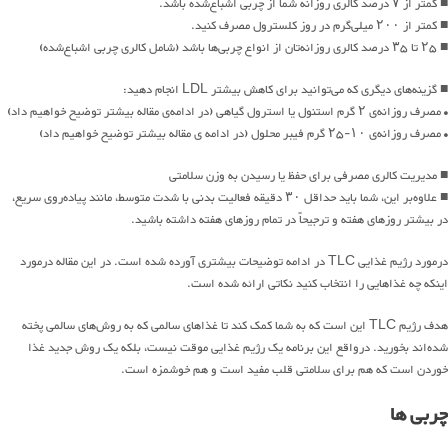
■ کمتر از ۷ درصد کالری روزانه شما از چربی اشباع‌شده باشد.
■ کمتر از ۲۰۰ میلی‌گرم در روز کلسترول مصرف کنید.
■ ۲۵ تا ۳۵ درصد کالری روزانه‌تان از انواع چربی‌ها باشد (شامل کالری چربی اشباع‌شده)
■ گزینه‌های دیگری که می‌توانید برای کاهش بیشتر LDL انجام دهید:
• مصرف روزانه‌ی ۲ گرم استنول یا استرول گیاهی (در ادامه‌ی مقاله بیشتر توضیح خواهیم داد)
• مصرف روزانه‌ی ۱۰-۲۵ گرم فیبر محلول (در ادامه ی مقاله بیشتر توضیح خواهیم داد)
■ مدیریت کالری مصرفی برای حفظ یا رسیدن به وزن سلامتی
■ علاوه‌بر این، شما باید حداقل ۳۰ دقیقه فعالیت بدنی با شدت متوسط، مانند پیاده‌روی سریع،
در بیشتر روزهای هفته و ترجیحاً در تمام روزهای هفته داشته باشید.
درمورد رژیم غذایی TLC در ادامه توضیحات بیشتری آورده شده است. در این مقاله درمورد
اینکه چه غذاهایی را انتخاب کنید نکاتی ارائه شده است.
هدف رژیم TLC این است که به شما کمک کند تا غذاهای سالمی که به روش‌های سالمی پخته
شده‌اند بخورید. درواقع این برنامه یک رژیم غذایی موقت نیست، بلکه یک روش جدید غذا
خوردن است که هم برای سلامتی قلب مفید است و هم خوشمزه است.
چربی ها