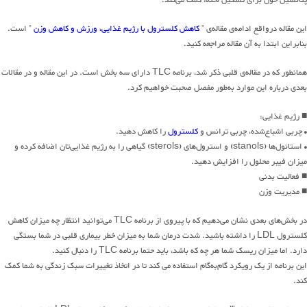
پتانسیل خون برای تشکیل لخته، کمک می‌کند.
این مقاله درواقع ادامه‌ی مقاله‌ی ”
کاهش کلسترول با رژیم غذایی، ورزش و کاهش وزن
” است.
بنابراین ابتدا به آن مقاله مراجعه کنید.
همانطور که در مقاله‌ی قلبی ذکر شد، برنامه TLC دارای سه بخش است. در این مقاله و در مقالات
بعدی درباره این موارد به‌طور مفصل صحبت خواهیم کرد.
■ رژیم غذایی:
• چربی اشباع‌شده، چربی ترانس و
کلسترول
را کاهش دهید.
• استانول‌ها (stanols) و استرول‌های (sterols) گیاهی را به رژیم غذایی‌تان اضافه کرده و
میزان فیبر محلول را افزایش دهید.
■ فعالیت بدنی
■ مدیریت وزن
در بخش‌های بعدی نشان می‌دهیم که با پیروی از برنامه TLC می‌توانید انتظار چه میزان کاهش
کلسترول LDL را داشته باشید. شدت درمان شما به میزان خطر بیماری قلبی در شما بستگی
دارد. اما میزان ریسک شما هر چه که باشد، باید حتما برنامه TLC را دنبال کنید.
این برنامه از یک رویکرد گام‌به‌گام استفاده می کند تا در اتخاذ تغییرات سبک زندگی به شما کمک
کند.