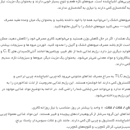
چربی‌های اشباع‌شده است. میوه‌های تازه طعم و تنوع بسیار خوبی دارند و به‌عنوان یک مزیت، نیاز
به آماده‌سازی کمی دارند یا نیازی به آماده‌سازی ندارند.
میوه‌های خشک را می‌توانید همه جا با خود داشته باشید و به‌عنوان یک میان وعده مفید مصرف
کنید— سعی کنید میوه‌های خشک را با آجیل مخلوط کنید.
یک هشدار: اگر در حال کاهش وزن هستید و می‌خواهید کالری مصرفی خود را کاهش دهید، ممکن
است لازم باشد مصرف میوه‌های خشک و آجیل را محدود کنید. خوردن میوه ها و سبزیجات بیشتر،
فواید دیگری نیز دارد: رژیم غذایی شما از نظر فیبر، ویتامین‌ها (مانند آنتی‌اکسیدان های C، E و
بتاکاروتن) و مواد معدنی غنی‌تر می‌شود. به‌عنوان یک مزیت دیگر، میوه‌ها و سبزیجات تازه، سدیم
کمی دارند.
رژیم TLC به سراغ مصرف غذاهای متنوعی می‌رود که چربی اشباع‌شده، چربی ترانس و
کلسترول کمی دارند اما خوشمزه هستند. این رژیم غذایی محرومیت از لذت غذاخوردن را به
همراه ندارد و می‌تواند حس چشایی شما را راضی کند. در ادامه به توضیح مواد غذایی موجود در
این رژیم پرداخته می‌شود.
نان / غلات / غلات
: ۶ واحد یا بیشتر در روز، متناسب با نیاز روزانه کالری.
غذاهای این گروه سرشار از کربوهیدرات‌های پیچیده و فیبر هستند. این مواد غذایی معمولا چربی
اشباع‌شده، کلسترول و چربی کل کمی دارند. مانند نان و غلات سبوس‌دار، پاستا، برنج،
سیب‌زمینی، کراکر کم‌چرب و کلوچه‌های کم‌چرب.