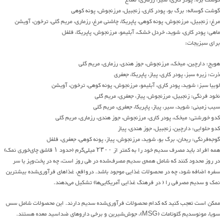
گوشت بره: پودر کاری، سیر، رزماری، نعناع
گوشت گوساله: برگ بو، پودر کاری، زنجبیل، مرزنجوش، پونه کوهی
مرغ: زنجبیل، مرزنجوش، پونه کوهی، پاپریکا، چاشنی مرغ، رزماری، مریم گلی، ترخون، آویشن
ماهی: پودر کاری، شوید، خردل خشک، آبلیمو، مرزنجوش، پاپریکا، فلفل
برای سبزیجات:
هویج: دارچین، میخک، مرزنجوش، جوز هندی، رزماری، مریم گلی
ذرت: زیره سبز، پودر کاری، پیاز، پاپریکا، جعفری
لوبیا سبز: شوید، پودر کاری، آبلیمو، مرزنجوش، پونه کوهی، ترخون، آویشن
نخود فرنگی: زنجبیل، مرزنجوش، پیاز، جعفری، مریم گلی
سیب زمینی: شوید، سیر، پیاز، پاپریکا، جعفری، مریم گلی
کدو خورشتی: میخک، پودر کاری، مرزنجوش، جوز هندی، رزماری، مریم گلی
کدو حلوایی: دارچین، زنجبیل، جوز هندی، پیاز
گوجه‌فرنگی: ریحان، برگ بو، شوید، مرزنجوش، پیاز، پونه کوهی، جعفری، فلفل
همه افراد باید مصرف سدیم خود را به کمتر از ۲۳۰۰ میلی‌گرم (حدود ۱ قاشق چای‌خوری نمک)
در روز محدود کنند که شامل همه‌ی سدیم مصرف‌شده در طی روز است، چه در پخت‌وپز یا سر
سفره اضافه شود، چه در محصولات غذایی موجود باشد. درواقع، غذاهای فرآوری‌شده بیشترین
نمک و سدیم مصرفی را ( در فرهنگ غذایی آمریکایی‌ها) تشکیل می‌دهند.
ممکن است تعجب کنید که کدام محصولات فرآوری‌شده سدیم دارند. این محصولات شامل سس
سویا، مونوسدیم گلوتامات (MSG)، جوش‌شیرین و برخی داروهای ضداسید معده هستند.