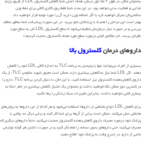
به‌عنوان مثال، در طول ۳ ماه اول درمان، هدف اصلی شما کاهش کلسترول LDL از طریق رژیم
غذایی و فعالیت بدنی خواهد بود. در این مدت شما فقط روی کالری کافی برای حفظ وزن
سلامتی‌تان تمرکز خواهید کرد یا اگر اضافه وزن دارید آن را مورد توجه قرار خواهید داد.
بهتر است این مراحل را همراه با پزشکتان جلو ببرید. در این صورت پیشرفت شما به‌طور منظم
بررسی و در صورت نیاز، درمان‌تان تنظیم می‌شود تا سطح کلسترول LDL تان به سطح مورد
نظرتان برسد. (در مقاله‌ی قبلی درمورد سطح مورد هدف کلسترول صحبت کردیم.)
داروهای درمان
کلسترول
بالا
بسیاری از افراد می‌توانند تنها با پایبندی به برنامه TLC به اندازه کافی LDL خود را کاهش
دهند. اگر LDL شما نیاز به کاهش بیشتری دارد، ممکن است مجبور شوید علاوه‌بر TLC، از یک
داروی کاهش‌دهنده کلسترول نیز استفاده کنید. با این حال، با دنبال کردن برنامه TLC، دارو را
در کمترین دوز ممکن نگه خواهید داشت و به‌عنوان یک امتیاز، کاهش بیشتری در خطر ابتلا به
بیماری قلبی خواهید داشت. بنابراین تغییرات سبک زندگی را رها نکنید.
برای کاهش LDL انواع مختلفی از داروها استفاده می‌شود و هر کدام از این داروها به روش‌های
مختلفی عمل می‌کنند. ممکن است برخی از آن‌ها برای شما کار کنند و برخی دیگر نه. وقتی با
پزشک خود درمورد مصرف داروی کاهش‌دهنده کلسترول صحبت می‌کنید، حتماً داروهای دیگری که
مصرف می‌کنید، حتی داروهای بدون نسخه، را هم ذکر کنید و در صورت داشتن هر گونه عوارض
جانبی از دارو، در اسرع وقت به پزشک خود اطلاع دهید.