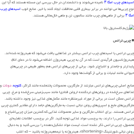
اسیدهای چرب امگا ۳
نامیده می‌شوند و دانشمندان در حال بررسی این مسئله هستند که آیا این
نوع چربی‌ها می توانند در برابر بیماری قلبی محافظت ایجاد کنند یا خیر. منابع خوب
اسیدهای چرب
امگا ۳
برخی از ماهی‌های چرب مانند سالمون، تن و ماهی خال‌مخالی هستند.
■ چربی ترانس
چربی ترانس یا اسیدهای چرب ترانس بیشتر در غذاهایی یافت می‌شود که هیدروژنه شده‌اند.
هیدروژناسیون فرآیندی است که در آن به چربی، هیدروژن اضافه می‌شود تا در دمای اتاق
پایدارتر و جامدتر و اشباع‌تر شود. برخی از چربی‌های ترانس هم به‌طور طبیعی در چربی‌های
حیوانی مانند لبنیات و برخی از گوشت‌ها وجود دارد.
منابع اصلی چربی‌های ترانس عبارتند از مارگارین، محصولات پخته‌شده مانند کراکر،
کلوچه
،
دونات
و
غذاهای سرخ‌شده در روغن‌های تردکننده (روغن قنادی) مانند سیب‌زمینی سرخ‌شده و مرغ. چربی
ترانس ممکن است در برخی از موراد غیرمنتظره مانند مکمل‌های غذایی نیز وجود داشته باشد.
مارگارین‌های مایع و اسپری‌های روغن نباتی نسبت به مارگارین‌های جامد دارای مقادیر کمتری چربی
ترانس هستند. برای انتخاب مارگارین و سایر محصولات غذایی که کمترین میزان چربی‌اشباع و
چربی ترانس را دارند، به برچسب مواد غذایی توجه کنید. اگر در برچسب اطلاعات تغذیه‌ای
محصول، چربی ترانس ذکر نشده است، لیست مواد تشکیل‌دهنده را بررسی کنید و به دنبال
روغن نباتی شورتنینگ (shortening)، هیدروژنه یا نیمه‌هیدروژنه باشید – که اغلب