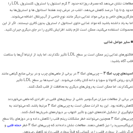
مطالعات نشان می‌دهد که مصرف روزانه حدود ۲ گرم استنول یا استرول، کلسترول LDL را
حدود ۵ تا ۱۵ درصد کاهش می‌دهد، اغلب در عرض چند هفته! استانول ها و استرول‌ها به
مارگارین‌های خاص و برخی مواد غذایی دیگر مانند نوع خاصی از آب‌پرتقال اضافه می‌شوند.
اما به یاد داشته باشید که مواد غذایی حاوی استانول / استرول بدون کالری نیستند. اگر از این
محصولات استفاده می‌کنید، ممکن است لازم باشد افزایش کالری را در جای دیگری جبران کنید.
■
سایر عوامل غذایی
فاکتورهای غذایی زیر ممکن است بر سطح LDL تأثیر نگذارند، اما باید از ارتباط آن‌ها با سلامت
قلب آگاه باشید:
اسیدهای چرب امگا ۳
– چربی‌های امگا ۳ در برخی از ماهی‌های چرب و در برخی منابع گیاهی مانند
گردو، روغن کانولا و سویا و دانه کتان یافت می‌شوند. این اسیدها بر سطح LDL تأثیر
نمی‌گذارند، اما ممکن است به روش‌های دیگری به محافظت از قلب کمک کنند.
در برخی از مطالعات میزان مرگ‌ومیر ناشی از بیماری‌های قلبی در افرادی که ماهی می‌خوردند
کاهش یافته بود. این به اثرات ممکن است به چربی‌های امگا ۳ مرتبط باشد، که می‌توانند به
جلوگیری از تشکیل لخته‌های خون و تأثیر التهاب بر دیواره‌های شریان‌ها کمک کنند.
چربی‌های امگا ۳ همچنین می‌توانند خطر مشکلات ریتم قلب را کاهش داده و در دوزهای بالا سطح
تری‌گلیسیرید را نیز کاهش دهند.‌ مطالعات نشان داده‌اند که چربی‌های امگا ۳ خطر
حمله قلبی
و
مرگ ناشی از بیماری قلبی را در کسانی که قبلاً بیماری قلبی دارند کاهش می‌دهد.