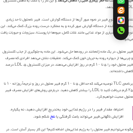
فیبر محلول است که خطر بیماری قلبی را کاهش می‌دهد
و این کار را با کمک به کاهش کلسترول
LDL انجام می‌دهد.
تفاوت این دو نوع فیبر در نحوه عبور آن‌ها از دستگاه گوارش است. فیبر نامحلول تا حد زیادی
به‌صورت حل‌نشده از دستگاه گوارش عبور کرده و به عملکرد درست روده بزرگ کمک می‌کند. این
نوع فیبر در بسیاری از مواد غذایی مانند غلات کامل، میوه‌ها (با پوست)، سبزیجات و حبوبات یافت
می‌شود.
فیبر محلول، در یک ماده ژله‌مانند در روده‌ها حل می‌شود. این ماده به جلوگیری از جذب کلسترول
و چربی‌ها از دیواره روده به جریان خون کمک می‌کند. تحقیقات نشان می‌دهد افرادی که مصرف
فیبر محلول خود را ۵ تا ۱۰ گرم در روز افزایش می‌دهند، در میزان کلسترول LDL ،۵ درصد
کاهش داشته‌اند.
برنامه‌ی TLC توصیه می‌کند که حداقل ۵ تا ۱۰ گرم فیبر محلول در روز و ترجیحاً روزانه ۱۰ تا
۲۵ گرم دریافت کنید تا LDL را بیشتر کاهش دهید. درباره‌ی روش‌های افزایش مصرف فیبر
محلول صحبت خواهیم کرد.
احتیاط: مقدار فیبر را در رژیم غذایی خود به‌تدریج افزایش دهید، نه یکباره.
افزایش ناگهانی فیبر می‌تواند باعث گرفتگی یا
نفخ
شکم شود.
چگونه می‌توانیم فیبر محلول را به رژیم غذایی‌مان اضافه کنیم؟ این کار بسیار آسان است. در