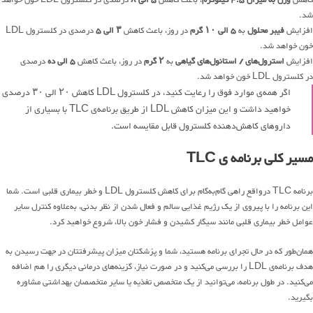
کاهش
وزن به میزان ۴.۵ کیلوگرم
، باعث کاهش
۵ الی ۸
درصدی در کلسترول LDL خون خواهد
شد.
افزایش
فیبر محلول
به
۵ الی ۱۰ گرم
در روز، باعث کاهش
۳ الی ۵
درصدی در کلسترول LDL
خون خواهد شد.
افزایش
استرول‌های / استانول‌های گیاهی
به
۲ گرم
در روز، باعث کاهش
۵ الی ده
درصدی
در کلسترول LDL خون خواهد شد.
اگر همه‌ی موارد فوق را رعایت کنید، در کلسترول LDL کاهش ۲۰ الی ۳۰ درصدی
خواهید داشت و این میزان کاهش LDL از طریق برنامه‌ی TLC با بسیاری از
داروهای کاهش‌دهنده کلسترول قابل مقایسه است.
مسیر کلی برنامه ی TLC
برنامه TLC درواقع راهی گام‌به‌گام برای کاهش کلسترول LDL و خطر بیماری قلبی است. شما
این برنامه را با پیروی از یک رژیم غذایی سالم و فعال شدن از نظر بدنی، به‌علاوه کنترل سایر
عوامل خطر بیماری قلبی مانند سیگار کشیدن و فشار خون بالا، شروع خواهید کرد.
همان‌طور که در حال تجرای برنامه هستید، شما و پزشکتان میزان پیشرفتتان در جهت رسیدن به
هدف برنامه‌ی LDL را بررسی می‌کنید و در صورت نیاز، گزینه‌های درمانی دیگری را هم اضافه
می‌کنید. در طول برنامه، می‌توانید از یک متخصص تغذیه یا سایر متخصصان بهداشتی مشاوره
بگیرید.