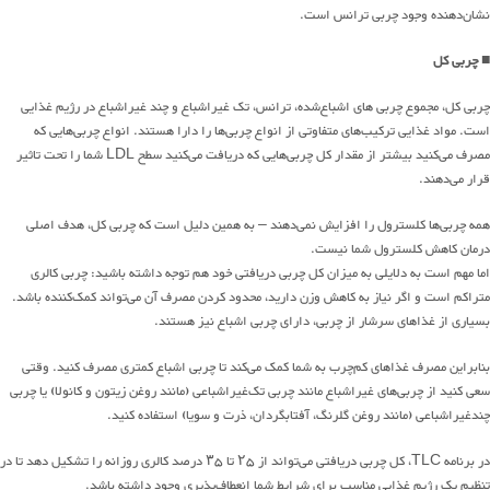
نشان‌دهنده وجود چربی ترانس است.
■
چربی کل
چربی کل، مجموع چربی های اشباع‌شده، ترانس، تک غیراشباع و چند غیراشباع در رژیم غذایی
است. مواد غذایی ترکیب‌های متفاوتی از انواع چربی‌ها را دارا هستند. انواع چربی‌هایی که
مصرف می‌کنید بیشتر از مقدار کل چربی‌هایی که دریافت می‌کنید سطح LDL شما را تحت تاثیر
قرار می‌دهند.
همه چربی‌ها کلسترول را افزایش نمی‌دهند – به همین دلیل است که چربی کل، هدف اصلی
درمان کاهش کلسترول شما نیست.
اما مهم است به دلایلی به میزان کل چربی دریافتی خود هم توجه داشته باشید: چربی کالری
متراکم است و اگر نیاز به کاهش وزن دارید، محدود کردن مصرف آن می‌تواند کمک‌کننده باشد.
بسیاری از غذاهای سرشار از چربی، دارای چربی اشباع نیز هستند.
بنابراین مصرف غذاهای کم‌چرب به شما کمک می‌کند تا چربی اشباع کمتری مصرف کنید. وقتی
سعی کنید از چربی‌های غیراشباع مانند چربی تک‌غیراشباعی (مانند روغن زیتون و کانولا) یا چربی
چندغیراشباعی (مانند روغن گلرنگ، آفتابگردان، ذرت و سویا) استفاده کنید.
در برنامه TLC، کل چربی دریافتی می‌تواند از ۲۵ تا ۳۵ درصد کالری روزانه را تشکیل دهد تا در
تنظیم یک رژیم غذایی مناسب برای شرایط شما انعطاف‌پذیری وجود داشته باشد.