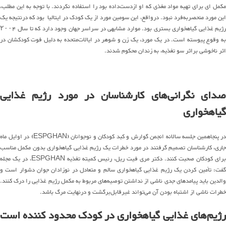
مکمل ای برای تهیه مواد مغذی که او ازدست‌داده بود را استفاده نکردند. با توجه به این مطلب،
این مورد منحصربه‌فرد نبود. درواقع، این سومین مورد از یک کودک در ایتالیا بود که درنتیجه یک
رژیم غذایی گیاهخواری بستری بود. موارد مشابهی در سراسر جهان وجود دارد که تا سال ۲۰۰۴
به وقوع پیوسته است. در یک مورد، یک زن و شوهر در ایالات‌متحده به دلیل فوت کودکشان در
اثر ناخوشی براثر سو تغذیه، به زندان محکوم شدند.
صدای نگرانی‌های کارشناسان در مورد رژیم غذایی
گیاهخواری
در پنجاهمین جلسه سالانه انجمن گوارش و کبد کودکان و نوجوانان (ESPGHAN) در اوایل ماه
جاری، کارشناسان تصمیم گرفتند در مورد خطرات یک رژیم غذایی گیاهخواری بدون مکمل مناسب
برای کودکان صحبت کنند. دکتر مری فیت ریل، رئیس کمیته تغذیه ESPGHAN، در یک مجله
گفت: تأمین کردن یک رژیم غذایی گیاهخواری سالم و متعادل در نوزادان جوان دشوار است و
والدین باید پیامدهای جدی ناشی از نداشتن توصیه‌های مربوط به مکمل رژیم غذایی را درک کنند.
خطرات ناشی از اشتباه بودن آن می‌تواند غیرقابل‌برگشت و درنهایت مرگ باشد.
رژیم‌های غذایی گیاهخواری در کودک محدود کننده است