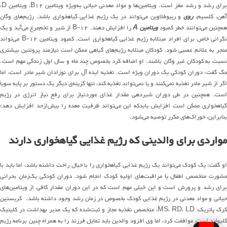
برای رشد و رشد مغز است. ویتامین‌ها و مواد معدنی حیاتی به‌ویژه ویتامین B12، ویتامین D،
هن، کلسیم،
روی
و ریبوفلاوین می‌تواند در یک رژیم غذایی گیاهخواری باشد. رژیم‌های وگان
همچنین می‌توانند خطر کمبود
ویتامین A
را افزایش دهند. B-12 از شیر و تخم‌مرغ می‌آید و یک
نگرانی خاص برای افراد مبتلابه رژیم غذایی گیاهخواری است. کمبود ویتامین B-12 می‌تواند
منجر به علائم عصبی شود. کودکان مبتلابه رژیم‌های گیاهی ممکن است نیازمند پروتئین بیشتری
نسبت به کودکان غیر وگان باشند. او اضافه کرد بخصوص چند ماه و سال اول زندگی مهم است.
مگ گفت: دوران کودکی یک دوران ویژه است. تغذیه ایده آل برای نوزادان شیر مادر است، اما
اگر از شیر مادر تغذیه نمی‌کنند و یا نمی‌تواند تغذیه کند، تنها گزینه‌ی دیگر یک دستور بر پایه سویا
است. همچنین در طی دوران شیردهی مقدار غذای موردنیاز برای رفع نیاز انرژی در رژیم
گیاهخواری ممکن است افزایش یابدکه این می‌تواند ظرفیت معده را بیش‌ازحد افزایش دهد؛
بنابراین، خوراک‌های مکرر توصیه می‌شود.
مواردی برای والدینی که رژیم غذایی گیاهخواری دارند
او گفت: یک کودک می‌تواند یک رژیم غذایی گیاهخواری را با خیال راحت داشته باشد، اما باید با
مشورت متخصص اطفال یا مراقبت‌های اولیه کودک انجام شود. دوران کودکی یک‌زمان بحرانی
برای رشد و پرورش است و این خیلی مهم است که در این دوران مقدار کافی از ویتامین‌های
حیاتی و مواد معدنی در رژیم غذایی کودک بخصوص در زمان رشد وجود داشته باشد. کریستین
کرک پاتریک، MS، RD، LD، متخصص تغذیه مجاز و ثبت‌شده که یک مدیر بهداشت در کلینیک
کلیولند است، موافقت کرد، اما وی افزود والدین باید تمایل فرزند را به همراه چنین برنامه رژیم