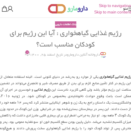
Skip to navigation
منو
Skip to main content
بانک اطلاعات دارویی
رژیم غذایی گیاهخواری : آیا این رژیم برای
کودکان مناسب است؟
0
داروخانه آنلاین دارومارو
در تاریخ اسفند 25, 1400
رژیم غذایی گیاهخواری
یکی از موارد رو به رشد در دنیای کنونی است. البته استفاده متعادل از
این رژیم در کنار تأمین منابع لازم برای بدن از طریق مصرف شیر و تخم‌مرغ می‌تواند در تضمین
سلامت این رژیم مؤثر باشد ولی گاهی کاربرد نادرست این
رژیم غذایی
و خودسری در اجرای آن
ممکن است باعث وقوع حوادث ناخوشایندی به‌خصوص در کودکان شود. در ژوئیه ۲۰۱۶،
واشنگتن‌پست یک داستان راجع به یک زن و شوهر ایتالیایی منتشر کرد که پسر ۱۴ ماهه خود را
از دست دادند. این پسر در بیمارستان بستری‌شده بود در شرایطی وزن این کودک در حدود وزن
یک کودک ۳ ماهه بود. او نیاز به جراحی اضطراری برای بیماری قلبی مادرزادی داشت که با کاهش
میزان کلسیم تشدید می‌شد. دلیل پایین بودن سطح کلسیم خون او سوءتغذیه عمومی بود. پدر و
مادرش پس از تولد کودک خود را با رژیم غذایی گیاهخواری سخت پرورش دادند و هیچ‌گونه