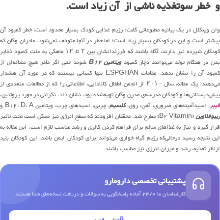
و خطر سوتغذیه ناشی از آن زیاد است.
وان وینکلل در یک بیانیه مطبوعاتی گفت: رژیم غذایی کودک بسیار محدود است، خطر کمبود آن
بیشتر است و این در کودکان بسیار زیاد است؛ اما خطر در آنجا متوقف نمی‌شود. مادران وگان که
کودکان شیرده نیز دارند، آگاه باشند که فرزندانشان بین ۲ تا ۱۲ ماهگی به علت کمبود ذخایر
دن در هنگام تولد می‌توانند دچار کمبود
ویتامین B12
شوند حتی اگر مادر هیچ نشانه‌ای از
کمبود آن را نشان ندهد. مقامات ESPGHAN تنها کسانی نیستند که در مورد آن هشدار
می‌دهند. یک مقاله، سال ۲۰۱۰ از انجمن اطفال کانادایی، اطلاعاتی را که از مطالعات متعددی از
پیش‌دبستانی‌ها و کودکان مدرسه‌ی مدرن وگان تهیه‌شده بود، نشان داد. نگرانی در مورد پروتئین،
یبر
، اسیدآمینه‌های ضروری، آهن، روی،
کلسیم
، چربی، اسیدهای چرب، ویتامین B12، D، A و
یبوفلاوین
(B2 Vitamin) مطرح شد. محققان افزودند که سطح انرژی نیز ممکن است تحت تأثیر
قرار گیرد و نیاز به غذاهای سالم برای فراهم کردن کالری و رشد مناسب لازم است. این مقاله به
این نتیجه رسید درحالی‌که رژیم گیاه خواری می‌تواند برای کودکان ایمن باشد، این کودکان باید
ازنظر تغذیه، رشد و میزان انرژی نیز مناسب باشند.
پشتیبانی تخصصی دارومارو
کارشناسان ما 24/7 آماده پاسخگویی به سوالات و دریافت نسخه‌های شما هستند