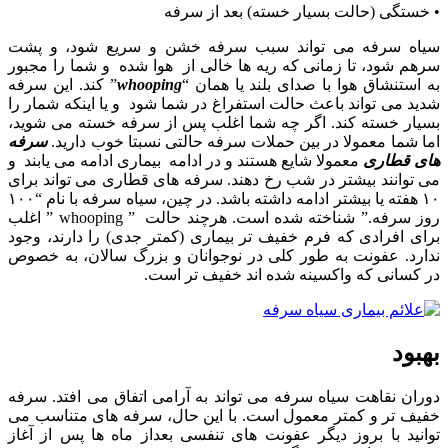
• خستگی
(
حالت بسیار خسته) بعد از سرفه
سیاه سرفه می تواند سبب سرفه خشن و سریع شود، و پشت
سرهم شود
، تا زمانی که ریه ها خالی از هوا شده و شما را مجبور
به استنشاق هوا با صدای بلند یا همان “
whooping
” کند
. این سرفه
شدید می تواند باعث حالت استفراغ در شما شود و یا اینکه شمار را
بسیار خسته کند. اگر چه شما اغلب پس از سرفه خسته می شوید،
اما شما معمولا در بین حملات سرفه حالتی نسبتا خوب دارید.
سرفه
های قطاری
معمولا شایع هستند و در ادامه بیماری ادامه می یابند و
می توانند بیشتر در شب رخ دهند
. سرفه های قطاری می تواند برای
۱۰
هفته یا بیشتر ادامه داشته باشد. در چین، سیاه سرفه با نام “
۱۰۰
روز سرفه.” شناخته شده است. هرچند حالت ” whooping ” اغلب
برای افرادی که فرم خفیف تر بیماری (کمتر جدی) را دارند، وجود
ندارد. عفونت به طور کلی در نوجوانان و بزرگ سالان، به خصوص
در کسانی که واکسینه شده اند خفیف تر است
.
بهبود
دوران نقاهت سیاه سرفه می تواند به آرامی اتفاق می افتد. سرفه
خفیف تر و کمتر معمول است. با این حال، سرفه های متناسب می
توانید با بروز دیگر عفونت های تنفسی بعداز ماه ها پس از آغاز