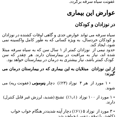
عفونت سیاه سرفه برگردد.
عوارض این بیماری
در نوزادان و کودکان
سیاه سرفه می تواند عوارض جدی و گاهی اوقات کشنده در نوزادان
و کودکان خردسال، به ویژه کسانی که به طور کامل واکسینه نمی
شود، ایجاد کند.
حدود نیمی از نوزادان کمتر از
۱
سال سن که به سیاه سرفه مبتلا
شده اند، نیاز به مراقبت در بیمارستان دارند. هر چقدر که سن
کودک کمتر باشد، نیاز بیشتری به درمان در بیمارستان خواهد بود.
از این نوزادان مبتلایان به این بیماری که در بیمارستان درمان می
گیرند:
•
۱
مورد از هر
۴
نوزاد (
۲۳
٪) دچار
پنومونی
(عفونت ریه) می
شوند.
•
۱
مورد از
۱۰۰
نوزاد (
۱٫۱
٪) تشنج (شدید
، لرزش غیر قابل کنترل)
دارند.
•
۳
مورد از نوزاد
۵
(
۶۱
٪) دچار آپنه شدیددر هنگام خواب خواب
(کاهش یا توقف تنفس) خواهند شد.