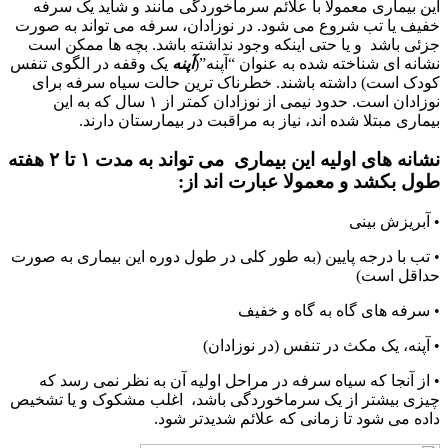
این بیماری معمولا با علائم سرماخوردگی مانند و شاید
یک
سرفه
خفیف یا تب شروع می شود. در نوزادان، سرفه می تواند به صورت
جزئی باشد و یا حتی اینکه وجود نداشته باشد. بچه ها ممکن است
نشانه ای شناخته شده به عنوان “آپنه”
(
آپنه
یک
وقفه در الگوی تنفس
کودک است) داشته باشند. خطرناک ترین حالت سیاه سرفه برای
نوزادان است. حدود نیمی از نوزادان کمتر از
۱
سال که به این
بیماری مبتلا شده اند، نیاز به مراقبت در بیمارستان دارند.
نشانه های اولیه این بیماری می تواند به مدت
۱
تا
۲
هفته
طول بکشد و معمولا عبارت اند از:
• آبریزش بینی
• تب با درجه پایین (به طور کلی در طول دوره این بیماری به صورت
حداقل است)
• سرفه های گاه به گاه و خفیف
• آپنه
،
یک
مکث در تنفس (در نوزادان)
• از آنجا که سیاه سرفه در مراحل اولیه آن به نظر نمی رسد که
چیزی بیشتر از
یک
سرماخوردگی باشد
، اغلب مشکوک و یا تشخیص
داده می شود تا زمانی که علائم شدیدتر شود.