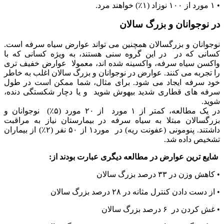
•
۱
مورد از
۱۰۰
نوزاد (
۱
٪) خواهند مرد.
در نوجوانان و بزرگ سالان
نوجوانان و بزرگسالان همچنین می تواند عوارض سیاه سرفه است.
کسانی که در در این گروه سنی هستند
، به ویژه کسانی که با
واکسن سیاه سرفه، واکسینه شده اند، معمولا عوارض خفیف تری
را تجربه می کنند. عوارض در نوجوانان و بزرگ سالان اغلب به خاطر
خود سرفه ایجاد می شود. برای مثال، شما ممکن است در طول
سرفه های قطاری شدید بیهوش شوید و یا دچار شکستگی دنده،
شوید.
در
یک
مطالعه، کمتر از
۱
مورد از
۲۰
مورد (
۵
٪) نوجوانان و
بزرگسالان مبتلا به سیاه سرفه در بیمارستان نیاز به مراقبت
داشتند. پنومونی (عفونت ریه) در مورد
۱
از
۵۰
نفر (
۲
٪) از بیماران
تشخیص داده شد.
شایع ترین عوارض در مطالعه دیگری عبارت بودند از:
• کاهش وزن در
۳۳
درصد بزرگ سالان
• از دست دادن کنترل مثانه در
۲۸
درصد بزرگ سالان
• غش کردن در
۶
درصد بزرگ سالان