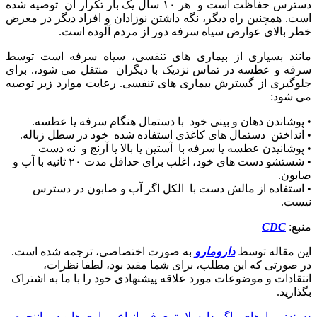
دسترس حفاظت است و هر
۱۰
سال
یک
بار تکرار آن توصیه شده
است. همچنین راه دیگر
، نگه داشتن نوزادان و افراد دیگر در معرض
خطر بالای عوارض سیاه سرفه دور از مردم آلوده است.
مانند بسیاری از بیماری های تنفسی، سیاه سرفه است توسط
سرفه و عطسه در تماس نزدیک با دیگران منتقل می شود،. برای
جلوگیری از گسترش بیماری های تنفسی. رعایت موارد زیر توصیه
می شود:
• پوشاندن دهان و بینی خود با دستمال هنگام سرفه یا عطسه.
• انداختن دستمال های کاغذی استفاده شده خود در سطل زباله.
• پوشانیدن عطسه یا سرفه با آستین یا بالا یا آرنج و
نه
دست
• شستشو دست های خود
،
اغلب
برای حداقل مدت
۲۰
ثانیه با آب و
صابون.
• استفاده از مالش دست با الکل اگر آب و صابون در دسترس
نیست.
منبع
:
CDC
این مقاله توسط
دارومارو
به صورت اختصاصی، ترجمه شده است.
در صورتی که این مطلب، برای شما مفید بود، لطفا نظرات،
انتقادات و موضوعات مورد علاقه پیشنهادی خود را با ما به اشتراک
بگذارید.
دسته: بیمارهای واگیردار
سلامت
معرفی انواع بیماری ها و درمان
نحوه