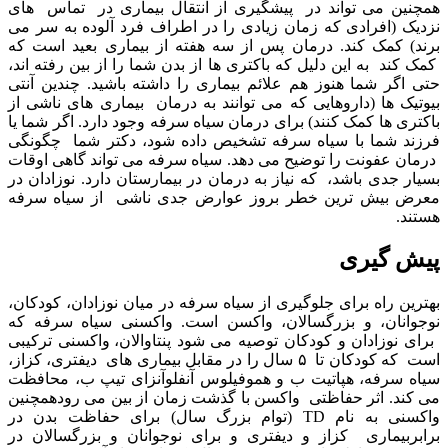
همچنین می تواند در پیشگیری از انتقال بیماری در تماس های
نزدیک (افرادی که زمان زیادی را در اطراف فرد آلوده به سر می
برند) کمک کند. درمان پس از
سه
هفته از بیماری بعید است که
کمک کند به این دلیل که باکتری ها از بدن شما را از بین رفته اند،
حتی اگر شما هنوز هم علائم بیماری را داشته باشید. چندین آنتی
بیوتیک ها (داروهایی که می توانند به درمان بیماری های ناشی از
باکتری ها کمک کنند) برای درمان سیاه سرفه وجود دارد. اگر شما یا
فرزند شما با سیاه سرفه تشخیص داده شود، دکتر شما چگونگی
درمان عفونت را توضیح می دهد. سیاه سرفه می تواند گاهی اوقات
بسیار جدی باشد، که نیاز به درمان در بیمارستان دارد. نوزادان در
معرض بیش ترین خطر بروز عوارض جدی ناشی از سیاه سرفه
هستند.
پیش گیری
بهترین راه برای جلوگیری از سیاه سرفه در میان نوزادان، کودکان،
نوجوانان، و بزرگسالان
،
واکسن
است. واکسنی سیاه سرفه که
برای نوزادان و کودکان توصیه می شود پنتاوالان
، واکسنی ترکیبی
است که کودکان تا
۵
سال را در مقابل بیماری های دیفتری، کزاز
،
سیاه سرفه، هپاتیت ب و هموفیلوس آنفلوآنزای تیپ ب، محافظت
می کند. اثر حفاظتی واکسن با گذشت زمان از بین می رودهمچنین
واکسنی به نام TD (توام بزرگ سال) برای حفاظت بدن در
برابربیماری کزاز و دیفتری و برای نوجوانان و بزرگسالان در