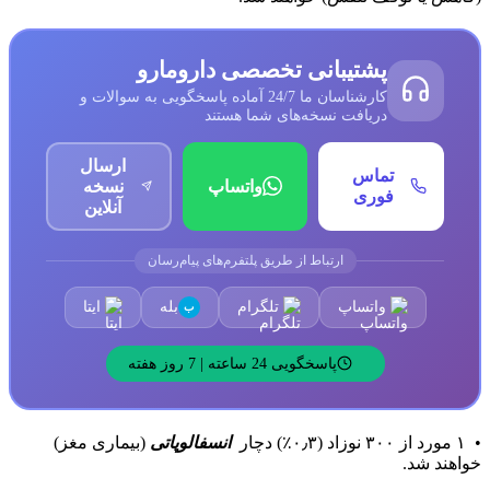
پشتیبانی تخصصی دارومارو
کارشناسان ما 24/7 آماده پاسخگویی به سوالات و
دریافت نسخه‌های شما هستند
ارسال
تماس
واتساپ
نسخه
فوری
آنلاین
ارتباط از طریق پلتفرم‌های پیام‌رسان
واتساپ
تلگرام
بله
ایتا
ب
پاسخگویی 24 ساعته | 7 روز هفته
•
۱
مورد از
۳۰۰
نوزاد (
۰٫۳
٪) دچار
انسفالوپاتی
(بیماری مغز)
خواهند شد.