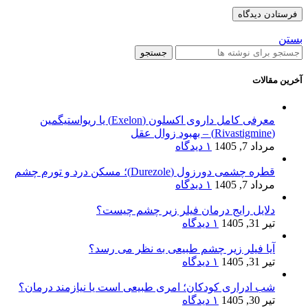
بستن
جستجو
آخرین مقالات
معرفی کامل داروی اکسلون (Exelon) یا ریواستیگمین
(Rivastigmine) – بهبود زوال عقل
مرداد 7, 1405
۱ دیدگاه
قطره چشمی دورزول (Durezole)؛ مسکن درد و تورم چشم
مرداد 7, 1405
۱ دیدگاه
دلایل رایج درمان فیلر زیر چشم چیست؟
تیر 31, 1405
۱ دیدگاه
آیا فیلر زیر چشم طبیعی به نظر می رسد؟
تیر 31, 1405
۱ دیدگاه
شب ادراری کودکان؛ امری طبیعی است یا نیازمند درمان؟
تیر 30, 1405
۱ دیدگاه