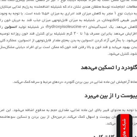
مطالعات انجام‌شده توسط محققان هندی نشان داد که شنبلیله اضافه‌شده به رژیم غذایی مبتلایان
به دیابت نوع ۱ منجر به کاهش میزان قند ادراری به میزان ۵۴٪ شده است. با توجه به وجود
فیبر طبیعی گالاکتومانان، در شنبلیله به میزان قابل‌توجهی میزان جذب قند به جریان خون را
اهش می‌دهد. یک اسیدآمینه‌ای (۴-hydroxyisoleucine) در شنبلیله تولید
انسولین
را
افزایش می‌دهد بنابراین مصرف ۱۵ تا ۲۰ گرم شنبلیله برای کنترل قند خون روزانه توصیه
می‌شود. با به‌آرامی آزاد کردن انسولین به بدن به‌جای مقدار قابل‌توجهی از انسولین، عملکرد کلی
بدن بهبود می‌یابد و قند خون و بالا رفتن قند خون که ممکن است برای افراد دیابتی مشکل‌ساز
شود، کنترل می‌شود.
گلودرد را تسکین می‌دهد
مخاط آرام‌بخش این ماده غذایی در بین بردن گلودرد، دردهای مرتبط و سرفه کمک می‌کند.
یبوست را از بین می‌برد
با توجه به محتوای فیبر بالای این ماده غذایی، مقداری حجم به مدفوع اضافه می‌شود. این امر
همچنین در درمان یبوست و اسهال کمک می‌کند، درعین‌حال از بین بردن و تسکین سوءهاضمه
جزئی نیز کمک می‌کند.