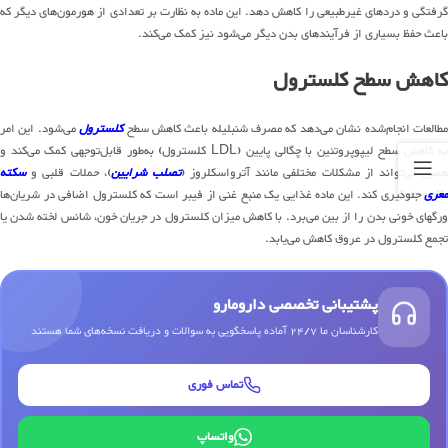
گرفتگی و دردهای غیرطبیعی را کاهش دهد. این ماده به نظارت بر تعدادی از هورمون‌های دیگر که
باعث حفظ بسیاری از فرآیندهای بدن دیگر می‌شود نیز کمک می‌کند.
کاهش سطح کلسترول
طالعات انجام‌شده نشان می‌دهد که مصرف شنبلیله باعث کاهش سطح
کلسترول
می‌شود. این امر
به کاهش سطح لیپوپروتئین با چگالی پایین (LDL کلسترول) به‌طور قابل‌توجهی کمک می‌کند و
مین می‌تواند از مشکلات مختلفی مانند آترواسکلروز (
تصلب شرایین
)، حملات قلبی و
سکته
مغزی
جلوگیری کند. این ماده غذایی یک منبع غنی از فیبر است که کلسترول اضافی در شریان‌ها
ورگهای خونی بدن را از بین می‌برد. با کاهش میزان کلسترول در جریان خون، شانس لخته شدن یا
تجمع کلسترول در عروق کاهش می‌یابد.
پشتیبانی تخصصی دارومارو
کارشناسان ما 24/7 آماده پاسخگویی به سوالات و دریافت نسخه‌های شما هستند
تماس فوری
واتساپ