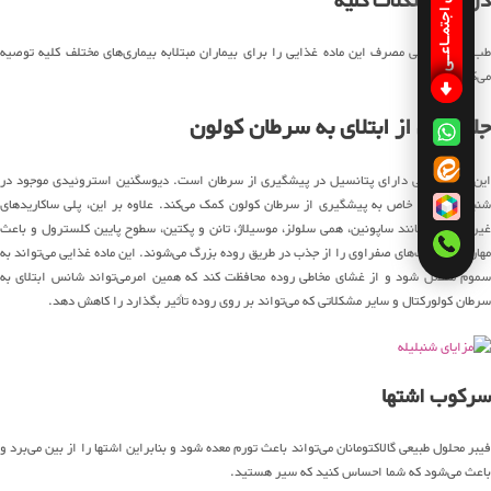
شبکـه های اجتمـاعـی
درمان مشکلات کلیه
طب سنتی چینی مصرف این ماده غذایی را برای بیماران مبتلابه بیماری‌های مختلف کلیه توصیه
می‌کند.
جلوگیری از ابتلای به سرطان کولون
این ماده غذایی دارای پتانسیل در پیشگیری از سرطان است. دیوسگنین استروئیدی موجود در
شنبلیله به‌طور خاص به پیشگیری از سرطان کولون کمک می‌کند. علاوه بر این، پلی ساکاریدهای
غیر نشاسته مانند ساپونین، همی سلولز، موسیلاژ، تانن و پکتین، سطوح پایین کلسترول و باعث
مهار کردن نمک‌های صفراوی را از جذب در طریق روده بزرگ می‌شوند. این ماده غذایی می‌تواند به
سموم متصل شود و از غشای مخاطی روده محافظت کند که همین امرمی‌تواند شانس ابتلای به
سرطان کولورکتال و سایر مشکلاتی که می‌تواند بر روی روده تأثیر بگذارد را کاهش دهد.
سرکوب اشتها
فیبر محلول طبیعی گالاکتومانان می‌تواند باعث تورم معده شود و بنابراین اشتها را از بین می‌برد و
باعث می‌شود که شما احساس کنید که سیر هستید.