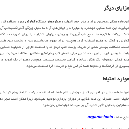
مزایای دیگر
ین ماده غذایی همچنین برای درمان زخم، التهاب و
بیماری‌های دستگاه گوارش
مورداستفاده قرار
می‌گیرد. این ماده غذایی خوشمزه به مبارزه با رادیکال‌های آزاد به دلیل ویژگی آنتی‌اکسیدانی آن
کمک می‌کند. با توجه به منابع طب آیورودا و چینی، می‌توان شنبلیله را برای تحریک دستگاه
گوارش و کمک به هضم استفاده کرد. همچنین برای بهبود متابولیسم بدن و سلامت بدن مفید
است. مشکلات پوستی ناشی از تحریک پوست حتی می‌تواند با استفاده خارجی از شنبلیله تسکین
یابد. علاوه بر این، از این ماده غذایی برای کاهش تب و
دردهای عضلانی
استفاده می‌شود. این
ماده غذایی به‌عنوان یک غذای سالم و گیاهی محسوب می‌شود. همچنین به‌عنوان یک ادویه در
بسیاری از فرهنگ‌ها و طعم‌ها مانند کرفس تلخ و شربت افرا استفاده می‌شود.
موارد احتیاط
تنها عارضه جانبی در افرادی که از دوزهای بالای شنبلیله استفاده می‌کنند ناراحتی‌های گوارشی
خفیف است. مصرف این ماده غذایی در دوران بارداری توصیه نمی‌شود، زیرا ممکن است منجر به
سقط‌جنین به دلیل تأثیر شدید آن بر سیستم تولیدمثل زنان شود.
منبع مقاله :
organic facts