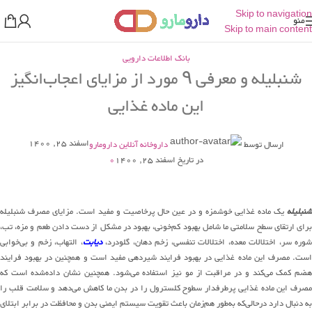
Skip to navigation
منو
Skip to main content
بانک اطلاعات دارویی
شنبلیله و معرفی ۹ مورد از مزایای اعجاب‌انگیز
این ماده غذایی
اسفند 25, 1400
ارسال توسط
داروخانه آنلاین دارومارو
در تاریخ اسفند 25, 1400
0
شنبلیله
یک ماده غذایی خوشمزه و در عین حال پرخاصیت و مفید است. مزایای مصرف شنبلیله
برای ارتقای سطح سلامتی ما شامل بهبود کم‌خونی، بهبود در مشکل از دست دادن طعم و مزه، تب،
وره سر، اختلالات معده، اختلالات تنفسی، زخم دهان، گلودرد،
دیابت
، التهاب، زخم و بی‌خوابی
است. مصرف این ماده غذایی در بهبود فرایند شیردهی مفید است و همچنین در بهبود فرایند
هضم کمک می‌کند و در مراقبت از مو نیز استفاده می‌شود. همچنین نشان داده‌شده است که
مصرف این ماده غذایی پرطرفدار سطوح کلسترول را در بدن ما کاهش می‌دهد و سلامت قلب را
به دنبال دارد درحالی‌که به‌طور هم‌زمان باعث تقویت سیستم ایمنی بدن و محافظت در برابر ابتلای