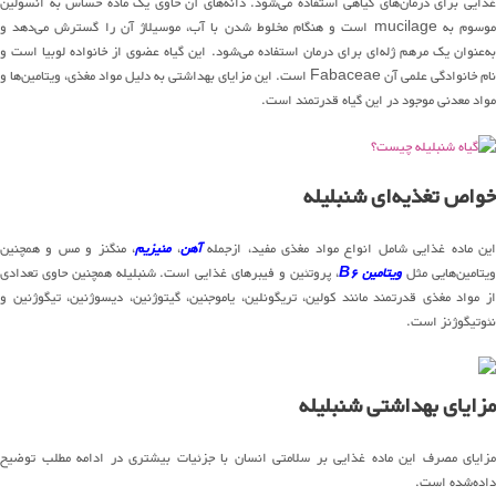
غذایی برای درمان‌های گیاهی استفاده می‌شود. دانه‌های آن حاوی یک ماده حساس به انسولین
موسوم به mucilage است و هنگام مخلوط شدن با آب، موسیلاژ آن را گسترش می‌دهد و
به‌عنوان یک مرهم ژله‌ای برای درمان استفاده می‌شود. این گیاه عضوی از خانواده لوبیا است و
نام خانوادگی علمی آن Fabaceae است. این مزایای بهداشتی به دلیل مواد مغذی، ویتامین‌ها و
مواد معدنی موجود در این گیاه قدرتمند است.
خواص تغذیه‌ای شنبلیله
ین ماده غذایی شامل انواع مواد مغذی مفید، ازجمله
آهن
،
منیزیم
، منگنز و مس و همچنین
یتامین‌هایی مثل
ویتامین B6
، پروتئین و فیبرهای غذایی است. شنبلیله همچنین حاوی تعدادی
از مواد مغذی قدرتمند مانند کولین، تریگونلین، یاموجنین، گیتوژنین، دیسوژنین، تیگوژنین و
نئوتیگوژنز است.
مزایای بهداشتی شنبلیله
مزایای مصرف این ماده غذایی بر سلامتی انسان با جزئیات بیشتری در ادامه مطلب توضیح
داده‌شده است.