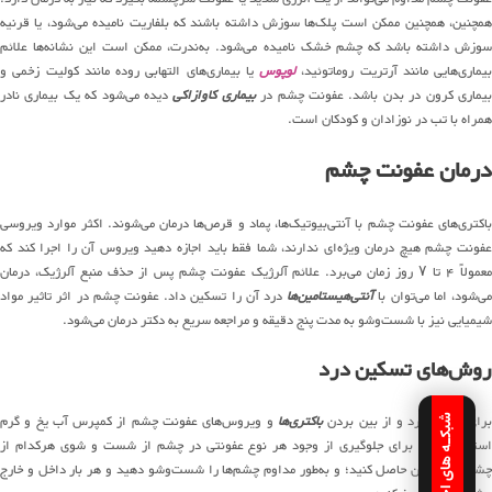
همچنین، همچنین ممکن است پلک‌ها سوزش داشته باشند که بلفاریت نامیده می‌شود، یا قرنیه
سوزش داشته باشد که چشم خشک نامیده می‌شود. به‌ندرت، ممکن است این نشانه‌ها علائم
بیماری‌هایی مانند آرتریت روماتوئید،
لوپوس
یا بیماری‌های التهابی روده مانند کولیت زخمی و
یماری کرون در بدن باشد. عفونت چشم در
بیماری کاوازاکی
دیده می‌شود که یک بیماری نادر
همراه با تب در نوزادان و کودکان است.
درمان عفونت چشم
باکتری‌های عفونت چشم با آنتی‌بیوتیک‌ها، پماد و قرص‌ها درمان می‌شوند. اکثر موارد ویروسی
عفونت چشم هیچ درمان ویژه‌ای ندارند، شما فقط باید اجازه دهید ویروس آن را اجرا کند که
معمولاً ۴ تا ۷ روز زمان می‌برد. علائم آلرژیک عفونت چشم پس از حذف منبع آلرژیک، درمان
ی‌شود، اما می‌توان با
آنتی‌هیستامین‌ها
درد آن را تسکین داد. عفونت چشم در اثر تاثیر مواد
شیمیایی نیز با شست‌وشو به مدت پنج دقیقه و مراجعه سریع به دکتر درمان می‌شود.
روش‌های تسکین درد
رای کاهش درد و از بین بردن
باکتری‌ها
و ویروس‌های عفونت چشم از کمپرس آب یخ و گرم
شبکـه های اجتمـاعـی
استفاده کنید. برای جلوگیری از وجود هر نوع عفونتی در چشم از شست و شوی هرکدام از
چشم‌ها اطمینان حاصل کنید؛ و به‌طور مداوم چشم‌ها را شست‌وشو دهید و هر بار داخل و خارج