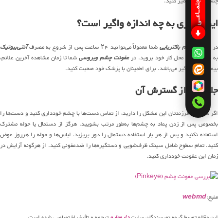
چشم را کاملا تمیز کنید.
این بیماری به چه اندازه واگیر است؟
ر
عفونت چشم باکتریایی
شما معمولاً می‌توانید ۲۴ ساعت پس از شروع به مصرف
آنتی‌بیوتیک
ه مدرسه و یا محل کار خود بروید. در
عفونت چشم ویروسی
شما تا زمان مشاهده آخرین علائم،
بیماری شما واگیر می‌باشد. برای اطمینان با پزشک خود صحبت کنید.
جلوگیری از گسترش آن
اگر شما و یا فرزندتان این مشکل را دارید، از تماس دست‌ها با چشم خودداری کنید و دست‌ها را
بخصوص پس از زدن پماد به چشم‌ها به‌طور مرتب بشویید. هرگز از دستمال یا حوله مشترک
استفاده نکنید و پس از هر بار استفاده دستمال را دور بریزید. لباس‌ها و حوله را هرروز عوض
کنید. تمام سطوح شامل سینک ظرف‌شویی و دستگیره‌ها را ضدعفونی کنید. از هرگونه آرایش در
زمان این عفونت خودداری کنید.
منبع:
webmd
این مقاله توسط گروه نویسندگان سایت
دارومارو
ترجمه و تألیف اختصاصی شده است.