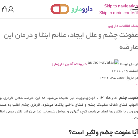
Skip to navigation
منو
Skip to main content
بانک اطلاعات دارویی
عفونت چشم و علل ایجاد، علائم ابتلا و درمان این
عارضه
ارسال توسط
داروخانه آنلاین دارومارو
اسفند 25, 1400
در تاریخ اسفند 25, 1400
0
فونت چشم
(Pinkeye)
، کونژویتیویت نیز نامیده می‌شود که این عارضه شامل قرمزی و
التهاب غشای شفاف سفیدک چشم و غشای داخلی پلک‌ها می‌شود. قرمزی چشم اغلب به علت
ویروس یا باکتری‌ها ایجاد می‌شود، گرچه
آلرژی
و عوامل شیمیایی نیز می‌تواند نقش مهمی ایفا
کند.
آیا عفونت چشم واگیر است؟