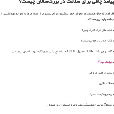
پیامد چاقی برای سلامت در بزرگ‌سالان چیست؟
افرادی که چاق هستند در معرض خطر بیشتری برای بسیاری از بیماری ها و شرایط بهداشتی، از
جمله موارد زیر هستند:
• همه علل مرگ (مرگ‌ومیر)
• فشارخون بالا (هایپرتنشن)
• کلسترول LDL بالا، کلسترول HDL کم، یا سطح بالای تری گلیسیرید (دیس لیپیدمی)
•
دیابت نوع ۲
• بیماری قلبی عروقی
•
سکته مغزی
• بیماری کیسه صفرا
•
استئوآرتریت
(شکستگی غضروف و استخوان در مفصل)