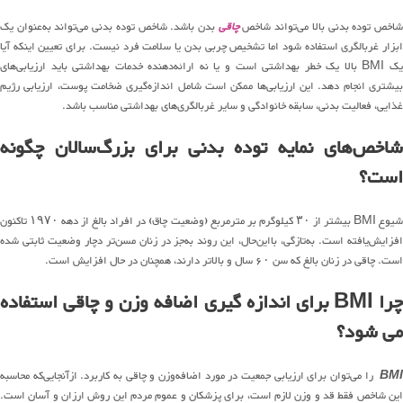
اخص توده بدنی بالا می‌تواند شاخص
چاقی
بدن باشد. شاخص توده بدنی می‌تواند به‌عنوان یک
ابزار غربالگری استفاده شود اما تشخیص چربی بدن یا سلامت فرد نیست. برای تعیین اینکه آیا
یک BMI بالا یک خطر بهداشتی است و یا نه ارائه‌دهنده خدمات بهداشتی باید ارزیابی‌های
بیشتری انجام دهد. این ارزیابی‌ها ممکن است شامل اندازه‌گیری ضخامت پوست، ارزیابی رژیم
غذایی، فعالیت بدنی، سابقه خانوادگی و سایر غربالگری‌های بهداشتی مناسب باشد.
شاخص‌های نمایه توده بدنی برای بزرگ‌سالان چگونه
است؟
شیوع BMI بیشتر از ۳۰ کیلوگرم بر مترمربع (وضعیت چاق) در افراد بالغ از دهه ۱۹۷۰ تاکنون
افزایش‌یافته است. به‌تازگی، بااین‌حال، این روند به‌جز در زنان مسن‌تر دچار وضعیت ثابتی شده
است. چاقی در زنان بالغ که سن ۶۰ سال و بالاتر دارند، همچنان در حال افزایش است.
چرا BMI برای اندازه گیری اضافه وزن و چاقی استفاده
می شود؟
BM
را می‌توان برای ارزیابی جمعیت در مورد اضافه‌وزن و چاقی به کاربرد. ازآنجایی‌که محاسبه
این شاخص فقط قد و وزن لازم است، برای پزشکان و عموم مردم این روش ارزان و آسان است.