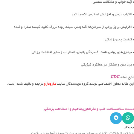
• آپنه خواب و مشکلات تنفسی
• التهاب مزمن و افزایش استرس اکسیداتیو
• افزایش بروز برخی از سرطان‌ها (آندومتر، سینه، روده بزرگ، کلیه، کیسه صفرا و کبد)
• کیفیت پایین زندگی
• بیماری‌های روانی مانند افسردگی بالینی، اضطراب و سایر اختلالات روانی
• درد بدن و مشکل در عملکرد فیزیکی
منبع مقاله
CDC
این مقاله به‌طور اختصاصی توسط گروه نویسندگان سایت
دارومارو
ترجمه‌ و تالیف شده است.
دسته: سلامت
سلامت قلب و مغز
فناوری
مفاهیم و اصطلاحات پزشکی
جدیدتر
پزشکان از شگفت انگیزترین موارد بهبودی و نجات معجزه آسا به ما می‌گویند.