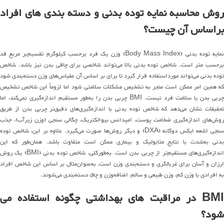
روش محاسبه نمایه توده بدنی و دسته بندی های افراد
براساس آن چیست؟
نمایه توده بدنی (Body Mass Index) وزن یک فرد برحسب کیلوگرم تقسیم‌بر مربع قد
برحسب متر است. شاخص توده بدنی بالا می‌تواند شاخصی برای چاقی بدن نیز باشد. شاخص
توده بدنی می‌تواند مورداستفاده قرار گیرد تا برای بر اساس آن مقیاس‌های وزن دسته‌بندی شود
که همین امر ممکن است منجر به تشخیص مشکلات سلامتی شود اما لزوماً این شاخص تشخیص
چربی بدن یا سلامت فرد نیست. BMI چربی بدن را به‌طور مستقیم اندازه‌گیری نمی‌کند، اما
تحقیقات نشان می‌دهد که شاخص توده بدنی با اندازه‌گیری‌های دقیق‌تر چربی بدن از طریق
روش‌های اندازه‌گیری ضخامت پوست، امپدانس بیوالکتریک، چگالی سنجی (وزن زیرآب)، جذب
سنجی اشعه ایکس دوگانه (DXA) و دیگر روش‌ها صورت می‌گیرد. علاوه بر این، شاخص توده
بدنی به‌شدت با نتایج متابولیک و بیماری ممکن است متفاوت باشد. همان‌طور که این
اندازه‌گیری‌های مستقیم‌تر از چربی بدن است. به‌طورکلی، شاخص توده بدنی (BMI) یک روش
ارزان و آسان برای غربالگری و دسته‌بندی وزن است، به‌عنوان‌مثال بر اساس این شاخص افراد
به افرادی با وزن کم، وزن طبیعی و سالم، اضافه‌وزن و چاق دسته‌بندی می‌شوند.
BMI در مراقبت های بهداشتی چگونه استفاده می
شود؟