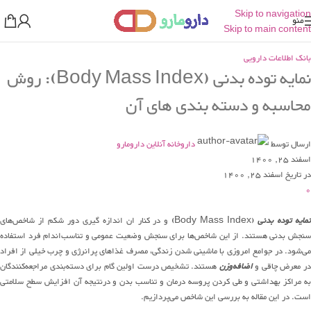
Skip to navigation
منو
Skip to main content
بانک اطلاعات دارویی
نمایه توده بدنی (Body Mass Index): روش
محاسبه و دسته بندی های آن
ارسال توسط
داروخانه آنلاین دارومارو
اسفند 25, 1400
در تاریخ اسفند 25, 1400
0
مایه توده بدنی
(Body Mass Index) و در کنار ان اندازه گیری دور شکم از شاخص‌های
سنجش بدنی هستند. از این شاخص‌ها برای سنجش وضعیت عمومی و تناسب‌اندام فرد استفاده
می‌شود. در جوامع امروزی با ماشینی شدن زندگی، مصرف غذاهای پرانرژی و چرب خیلی از افراد
ر معرض چاقی و
اضافه‌وزن
هستند. تشخیص درست اولین گام برای دسته‌بندی مراجعه‌کنندگان
به مراکز بهداشتی و طی کردن پروسه درمان و تناسب بدن و درنتیجه آن افزایش سطح سلامتی
است. در این مقاله به بررسی این شاخص می‌پردازیم.