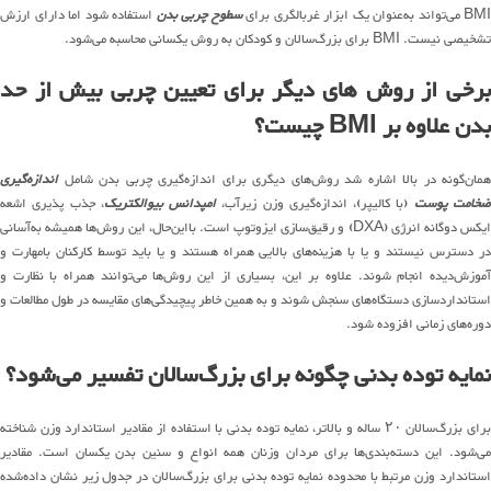
BMI می‌تواند به‌عنوان یک ابزار غربالگری برای
سطوح چربی بدن
استفاده شود اما دارای ارزش
تشخیصی نیست. BMI برای بزرگ‌سالان و کودکان به روش یکسانی محاسبه می‌شود.
برخی از روش های دیگر برای تعیین چربی بیش از حد
بدن علاوه بر BMI چیست؟
همان‌گونه در بالا اشاره شد روش‌های دیگری برای اندازه‌گیری چربی بدن شامل
اندازه‌گیری
خامت پوست
(با کالیپر)، اندازه‌گیری وزن زیرآب،
امپدانس بیوالکتریک
، جذب پذیری اشعه
ایکس دوگانه انرژی (DXA) و رقیق‌سازی ایزوتوپ است. بااین‌حال، این روش‌ها همیشه به‌آسانی
در دسترس نیستند و یا با هزینه‌های بالایی همراه هستند و یا باید توسط کارکنان بامهارت و
آموزش‌دیده انجام شوند. علاوه بر این، بسیاری از این روش‌ها می‌توانند همراه با نظارت و
استانداردسازی دستگاه‌های سنجش شوند و به همین خاطر پیچیدگی‌های مقایسه در طول مطالعات و
دوره‌های زمانی افزوده شود.
نمایه توده بدنی چگونه برای بزرگ‌سالان تفسیر می‌شود؟
برای بزرگ‌سالان ۲۰ ساله و بالاتر، نمایه توده بدنی با استفاده از مقادیر استاندارد وزن شناخته
می‌شود. این دسته‌بندی‌ها برای مردان وزنان همه انواع و سنین بدن یکسان است. مقادیر
استاندارد وزن مرتبط با محدوده نمایه توده بدنی برای بزرگ‌سالان در جدول زیر نشان داده‌شده