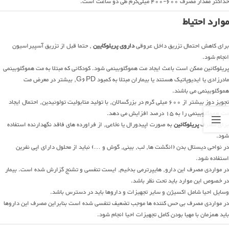
حداكثر مقدار مصرف 600-400 میلی‌گرم طی دو ساعت است.
موارد احتیاط
برای کاهش احتمال تزریق داخل عروقی
دارو
ی پریلوکایین
, حتما قبل از تزریق آسپیراسیون
انجام شود.
پریلوکائین ممکن است باعث ایجاد مت هموگلوبینمی شود. کودکانی که مبتلا به مت هموگلوبینمی
مادرزادی یا ایدیوپاتیک هستند یا بیماران مبتلا به کمبود G6PD, بیشتر در معرض مت
هموگلوبینمی می باشند.
تجویز دوز بیشتر از 600 میلی گرم در بزرگسالان, با تولید متابولیت تولوئیدین, احتمال ایجاد
مت هموگلوبینمی را به 15 درصد افزایش می دهد.
برای مصرف
پریلوکائین
به صورت اپیدورال یا نخاعی, از فراورده های فاقد نگهدارنده استفاده
شود.
در نواحی دیستال بدن (انگشت ها, لب, بینی, گوش و …) نباید از محلول دارای اپی نفرین
استفاده شود.
در مواردی مصرف این دارو, هایپرترمی بدخیم, ایست تنفسی و تشنج گزارش شده است. بیمار
در خصوص این موارد باید تحت نظر باشد.
وسایل احیا شامل اکسیژن و سایر تجهیزات و داروها باید در دسترس باشد.
در مواردی مصرف بی حس کننده ها موجب تضعیف تنفسی شده است بنابراین مصرف این داروها
باید همزمان با مهیا بودن کامل تجهیزات احیا انجام شود.