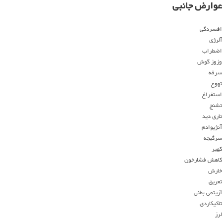
عوارض جانبی
افسردگی
آلرژی
اضطراب
وزوز گوش
سرفه
تهوع
استفراغ
تشنج
تاری دید
آنژیوادم
سرگیجه
کهیر
کاهش فشارخون
خارش
تعریق
آریتمی بطنی
تاکیکاردی
لرز