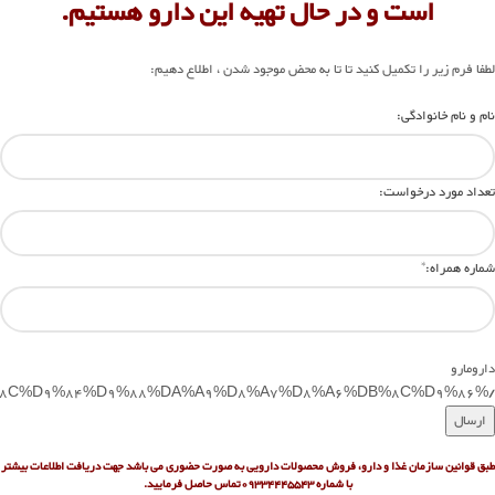
است و در حال تهیه این دارو هستیم.
لطفا فرم زیر را تکمیل کنید تا تا به محض موجود شدن ، اطلاع دهیم:
نام و نام خانوادگی:
تعداد مورد درخواست:
شماره همراه:
*
دارومارو
/%D9%BE%D8%B1%DB%8C%D9%84%D9%88%DA%A9%D8%A7%D8%A6%DB%8C%D9%86/”>
طبق قوانین سازمان غذا و دارو، فروش محصولات دارویی به صورت حضوری می باشد جهت دریافت اطلاعات بیشتر
با شماره
09334445543تماس حاصل فرمایید.