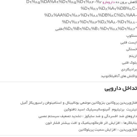
کاهش برون ده
دارومارو
/%D9%85%DA%A9%D9%85%D9%84-
%D9%87%D8%A7%DB%8C-
%D8%AA%D9%82%D9%88%DB%8C%D8%AA-
%D9%82%D9%84%D8%A8-%D9%88-
%D8%B9%D8%B1%D9%88%D9%82″>قلبی
سنکوپ
ایست قلبی
خستگی
اریتم
بلوک قلبی
برادیکاردی
واکنش های آنافیلاکتوئید
تداخل دارویی
فنازوپریدین پروکائین بنزوکائین موضعی بوتالبیتال و استامینوفن راسبوریکاز آمیل
نیتریت برتیلیوم آمینوسالیسیلیک اسید تافنوکین
داروهای ضد افسردگی و ضد سایکوز : تشدید تصعیف سیستم عصبی
بتابلاکرها : افزایش اثر فارماکودینامیک و افت بیشتر فشار خون
فنازوپریدین : افزایش سمیت پریلوکائین