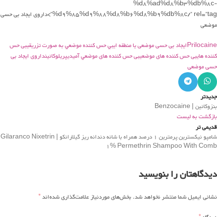
%d8%ad%d8%b3%db%8c-
%d9%85%d9%88%d8%b6%d8%b9%db%8c/” rel=”tag”>داروی ایجاد بی حسی
موضعی
Prilocaineایجاد بی حسی موضعی یا منطقه ایبي حس كننده موضعي به صورت تزريقيبی حس
کننده هایبی حس کننده های موضعيبی حس کننده های موضعي آمیدیپریلوکائینداروی ایجاد بی
حسی موضعی
جدیدتر
بنزوکائین | Benzocaine
بازگشت به لیست
قدیمی تر
شامپو نیکسترین پرمترین 1 درصد همراه با شانه دندانه ریز گیلارانکو | Gilaranco Nixetrin
1% Permethrin Shampoo With Comb
دیدگاهتان را بنویسید
*
نشانی ایمیل شما منتشر نخواهد شد.
بخش‌های موردنیاز علامت‌گذاری شده‌اند