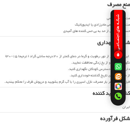
منع مصرف
شبکـه های اجتمـاعـی
مت هموگلوبینمی
مت هموگلوبینمی مادرزادی یا ایدیوپاتیک
حساسیت بیش از حد به بی حس کننده های آمیدی
شرایط نگهداری
این دارو را در از نور، رطوبت و گرما در دمای کمتر از 30 درجه سانتی گراد ( ترجیحا 15-30)
نگهداری کرده و از یخ زدگی محافظت نمایید.
دارو را دور از دسترس کودکان نگهداری کنید.
از مصرف داروی تاریخ گذشته خودداری کنید.
قبل و بعد از هر بار مصرف، نازل اسپری را با آب گرم بشویید و درپوش ظرف را محکم ببندید.
کشور تولید کننده
ایران
شکل فرآورده