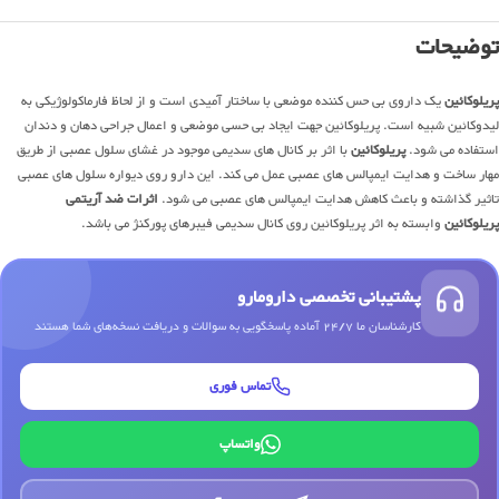
توضیحات
پریلوکائین
یک داروی بی حس کننده موضعی با ساختار آمیدی است و از لحاظ فارماکولوژیکی به
لیدوکائین شبیه است. پریلوکائین جهت ایجاد بی حسی موضعی و اعمال جراحی دهان و دندان
استفاده می شود.
پریلوکائین
با اثر بر کانال های سدیمی موجود در غشای سلول عصبی از طریق
مهار ساخت و هدایت ایمپالس های عصبی عمل می کند. این دارو روی دیواره سلول های عصبی
تاثیر گذاشته و باعث کاهش هدایت ایمپالس های عصبی می شود.
اثرات ضد آریتمی
پریلوکائین
وابسته به اثر پریلوکائین روی کانال سدیمی فیبرهای پورکنژ می باشد.
پشتیبانی تخصصی دارومارو
کارشناسان ما 24/7 آماده پاسخگویی به سوالات و دریافت نسخه‌های شما هستند
تماس فوری
واتساپ