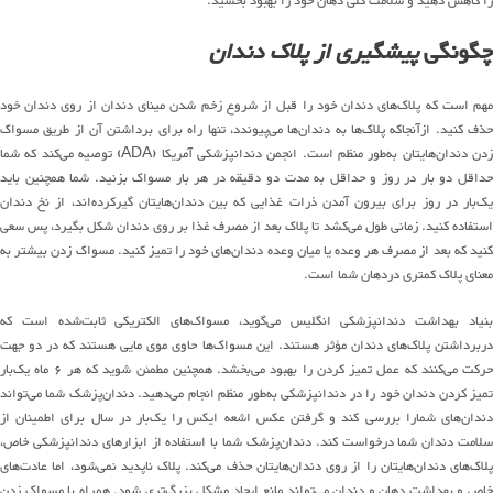
را کاهش دهید و سلامت کلی دهان خود را بهبود بخشید.
چگونگی
پیشگیری از پلاک دندان
مهم است که پلاک‌های دندان خود را قبل از شروع زخم شدن مینای دندان از روی دندان خود
حذف کنید. ازآنجاکه پلاک‌ها به دندان‌ها می‌پیوندد، تنها راه برای برداشتن آن از طریق مسواک
زدن دندان‌هایتان به‌طور منظم است. انجمن دندانپزشکی آمریکا (ADA) توصیه می‌کند که شما
حداقل دو بار در روز و حداقل به مدت دو دقیقه در هر بار مسواک بزنید. شما همچنین باید
یک‌بار در روز برای بیرون آمدن ذرات غذایی که بین دندان‌هایتان گیرکرده‌اند، از نخ دندان
استفاده کنید. زمانی طول می‌کشد تا پلاک بعد از مصرف غذا بر روی دندان شکل بگیرد، پس سعی
کنید که بعد از مصرف هر وعده یا میان وعده دندان‌های خود را تمیز کنید. مسواک زدن بیشتر به
معنای پلاک کمتری دردهان شما است.
بنیاد بهداشت دندانپزشکی انگلیس می‌گوید، مسواک‌های الکتریکی ثابت‌شده است که
دربرداشتن پلاک‌های دندان مؤثر هستند. این مسواک‌ها حاوی موی مایی هستند که در دو جهت
حرکت می‌کنند که عمل تمیز کردن را بهبود می‌بخشد. همچنین مطمئن شوید که هر ۶ ماه یک‌بار
تمیز کردن دندان خود را در دندانپزشکی به‌طور منظم انجام می‌دهید. دندان‌پزشک شما می‌تواند
دندان‌های شمارا بررسی کند و گرفتن عکس اشعه ایکس را یک‌بار در سال برای اطمینان از
سلامت دندان شما درخواست کند. دندان‌پزشک شما با استفاده از ابزارهای دندانپزشکی خاص،
پلاک‌های دندان‌هایتان را از روی دندان‌هایتان حذف می‌کند. پلاک ناپدید نمی‌شود، اما عادت‌های
خاص و بهداشت دهان و دندان می‌تواند مانع ایجاد مشکل بزرگ‌تری شود. همراه با مسواک زدن