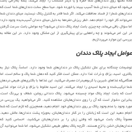
ماده نه‌تنها روی دندان‌های شما حفره و یا دیگر مشکلات را ایجاد می‌کند، بلکه به‌آرامی باعث
می‌شود که مینای دندان شما آسیب ببیند یا خورده شود. مینا سطح سخت دندان‌های شما است که
دندان‌های شمارا از فساد محافظت می‌کند. اگر شما قادر به کنترل پلاک نیستید، مینای دندان شما
نمی‌تواند کار خود را انجام دهد. خطر ریزش حفره‌ها به دلیل مینای دندان آسیب‌دیده وجود دارد؛
اما سؤال باقی می‌ماند، چه چیزی باعث ایجاد پلاک دندان می‌شود؟ چه عواملی باعث سرعت گرفتن
در این امر می‌شوند و چه راه‌هایی برای پیش‌گیری از این مشکل وجود دارد. در این مقاله به
بررسی این موارد می‌پردازیم.
عوامل ایجاد پلاک دندان
توضیحات چندگانه برای علل تشکیل پلاک در دندان‌های شما وجود دارد. اساساً، پلاک نیاز به
باکتری، اسید، بزاق و ذرات غذا دارد. ممکن است فکر کنید که دهان شما پاک و سالم است، اما
هنگامی‌که غذاهای شیرین یا کربوهیدرات مصرف می‌کنید، این غذاها با باکتری‌های طبیعی دردهان
شما ترکیب‌شده و محیط اسیدی را ایجاد می‌کنند. این اسید مخلوط با بزاق و ذرات مواد غذایی
است که باعث ایجاد پلاک مواد چسبنده می‌شود. پلاک دندانی روشن، شفاف و بی‌رنگ است،
بنابراین دشوار است که آن را روی دندان‌هایتان مشاهده کنید. اگر می‌خواهید یک بررسی در
مورد وجود یا عدم وجود پلاک بر روی دندان‌های خود انجام دهید، همه‌چیزی که لازم است که شما
انجام دهید این است که زبانتان را در کنار دندان‌هایتان، به‌ویژه پشت دندان‌ها، مالش دهید.
معمولاً پلاک باعث می‌شود که وقتی زبان را بر دندان‌هایتان می‌کشید، احساس کنید که
دندان‌هایتان خشن یا لزج هستند. اگرچه پلاک به‌طور طبیعی تشکیل می‌شود، اما شما می‌توانید آن