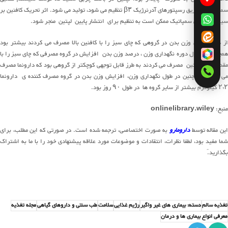
سمپاتیک از طریق رسپتورهای آدرنرژیک β۳ تنظیم می شود، تولید می شود. اثر تحریک کافئین بر
سیستم عصبی سمپاتیک ممکن است به تنظیم برای انتشار پایین لپتین منجر شود.
از دست دادن وزن بدن در گروهی که چای سبز را با کافئین بالا مصرف می کردند بیشتر بود
همچنین، در طول دوره نگهداری وزن ، درصد وزن بدن افزایش در گروه مصرفی که چای سبز را با
مقدار کمی کافئین مصرف می کردند به طرز قابل توجهی کوچکتر از گروهی بود که دارونما مصرف
می کردند. همچنین در طول نگهداری وزن، افزایش وزن بدن در گروه مصرف کننده ی دارونما
۲٫۲ کیلوگرم بیشتر از سایر گروه ها در طول ۹۰ روز بود.
منبع:
onlinelibrary.wiley
ین مقاله توسط
دارومارو
به صورت اختصاصی، ترجمه شده است. در صورتی که این مطلب، برای
شما مفید بود، لطفا نظرات، انتقادات و موضوعات مورد علاقه پیشنهادی خود را با ما به اشتراک
بگذارید.َ
تغذیه سالم
دسته: بیماری های غیر واگیر
رژیم غذایی
سلامت
طب سنتی و داروهای گیاهی
مجله تغذیه
معرفی انواع بیماری ها و درمان