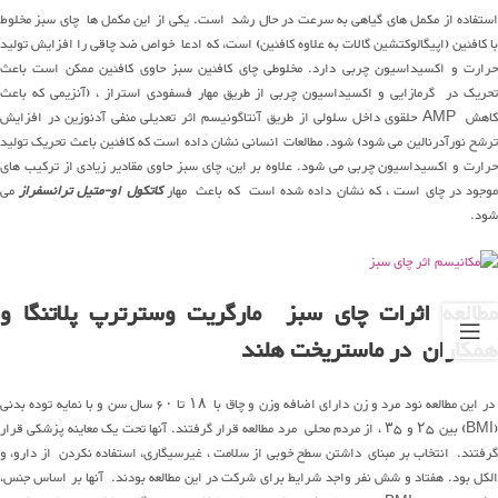
استفاده از مکمل های گیاهی به سرعت در حال رشد است. یکی از این مکمل ها چای سبز مخلوط
با کافئین (اپیگالوکتشین گالات به علاوه کافئین) است، که ادعا خواص ضد چاقی را افزایش تولید
حرارت و اکسیداسیون چربی دارد. مخلوطی چای کافئین سبز حاوی کافئین ممکن است باعث
تحریک در گرمازایی و اکسیداسیون چربی از طریق مهار فسفودی استراز ، (آنزیمی که باعث
کاهش AMP حلقوی داخل سلولی از طریق آنتاگونیسم اثر تعدیلی منفی آدنوزین در افزایش
ترشح نورآدرنالین می شود) شود. مطالعات انسانی نشان داده است که کافئین باعث تحریک تولید
حرارت و اکسیداسیون چربی می شود. علاوه بر این، چای سبز حاوی مقادیر زیادی از ترکیب های
وجود در چای است ، که نشان داده شده است که باعث مهار
کاتکول او-متیل ترانسفراز
می
شود.
مطالعه اثرات چای سبز مارگریت وسترترپ پلاتنگا و
همکاران در ماستریخت هلند
در این مطالعه نود مرد و زن دارای اضافه وزن و چاق با ۱۸ تا ۶۰ سال سن و با نمایه توده بدنی
(BMI) بین ۲۵ و ۳۵ ، از مردم محلی مرد مطالعه قرار گرفتند. آنها تحت یک معاینه پزشکی قرار
گرفتند. انتخاب بر مبنای داشتن سطح خوبی از سلامت ، غیرسیگاری، استفاده نکردن از دارو، و
الکل بود. هفتاد و شش نفر واجد شرایط برای شرکت در این مطالعه بودند. آنها بر اساس جنس،