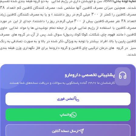
مایه توده بدنی
(BMI)، سن و خویشتن داری در رژیم غذایی به دو گروه طبقه بندی شده تقسیم
شدند. همچنین میزان مصرف کافئین آنها مشخص شد: مصرف کنندگان کافئین کم (تعداد ۳۸
مصرف کافئین را کمتر از ۳۰۰ میلی گرم در روز داشتند ) و یا به مصرف کنندگان کافئین زیاد
(تعداد ۳۸ نفر مصرف کافئین بیش از ۳۰۰ میلی گرم در روز را داشتند). جدای از این در مورد
مصرف کافئین با استفاده از رژیم غذایی فردی از جمله تمام نوشیدنی ها یا مواد غذایی حاوی
کافئین ( مانند قهوه، چای، شکلات، کوکا کولا، ردبول) سوال شد. پس از آن، در گروه های مصرف
کافئین پایین یا بالا، افراد بیشتر با توجه به ویژگی ذکر شده در بالا و به صورت تصادفی به رنگ
سبز در گروه های درمان ترکیبی چای کافئین و گروه دارونما برای فاز نگهداری وزن طبقه بندی
شدند.
پشتیبانی تخصصی دارومارو
کارشناسان ما 24/7 آماده پاسخگویی به سوالات و دریافت نسخه‌های شما هستند
تماس فوری
واتساپ
ارسال نسخه آنلاین