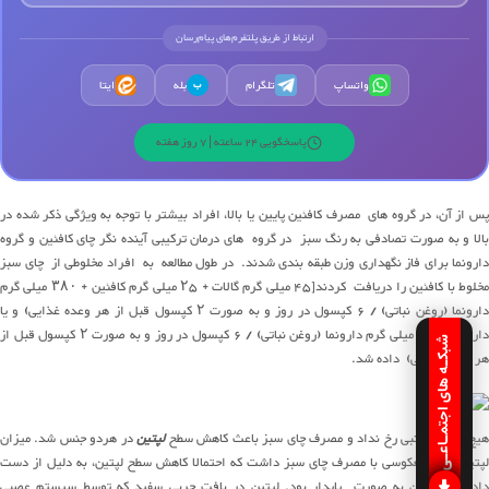
ارتباط از طریق پلتفرم‌های پیام‌رسان
واتساپ
تلگرام
بله
ایتا
ب
پاسخگویی 24 ساعته | 7 روز هفته
پس از آن، در گروه های مصرف کافئین پایین یا بالا، افراد بیشتر با توجه به ویژگی ذکر شده در
بالا و به صورت تصادفی به رنگ سبز در گروه های درمان ترکیبی آینده نگر چای کافئین و گروه
دارونما برای فاز نگهداری وزن طبقه بندی شدند. در طول مطالعه به افراد مخلوطی از چای سبز
مخلوط با کافئین را دریافت کردند[۴۵ میلی گرم گالات + ۲۵ میلی گرم کافئین + ۳۸۰ میلی گرم
دارونما (روغن نباتی) / ۶ کپسول در روز و به صورت ۲ کپسول قبل از هر وعده غذایی) و یا
دارونما [۴۵۰ میلی گرم دارونما (روغن نباتی) / ۶ کپسول در روز و به صورت ۲ کپسول قبل از
شبکـه های اجتمـاعـی
هر وعده غذایی) داده شد.
یچ عارضه جانبی رخ نداد و مصرف چای سبز باعث کاهش سطح
لپتین
در هردو جنس شد. میزان
لپتین رابطه معکوسی با مصرف چای سبز داشت که احتمالا کاهش سطح لپتین، به دلیل از دست
دادن وزن بدن به صورت پایدار بود. لپتین در بافت چربی سفید که توسط سیستم عصبی