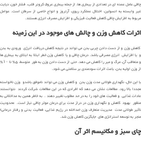
چاقی عامل عمده ای در تعدادی از بیماری ها، از جمله بیماری عروق کرونر قلب، فشار خون، دیابت
غیر وابسته به انسولین، اختلال عملکرد ریوی، آرتروز و انواع خاصی از سرطان است. عوامل
مربوط به افزایش چاقی کاهش فعالیت فیزیکی و افزایش مصرف انرژی هستند.
اثرات کاهش وزن و چالش های موجود در این زمینه
کاهش وزن و از دست دادن چربی بدن می تواند در نتیجه کاهش دریافت انرژی ورودی به بدن
و یا افزایش انرژی مصرفی باشد. درمان چاقی و یا کاهش وزن خطر ابتلا به ابتلای به بیماری ها
و متعاقب آن، مرگ و میر را کاهش می دهد. حتی از دست دادن وزن به طور متوسط، ۵٪ تا ۱۰٪
از وزن اولیه بدن، باعث اثرات سودمندی بر سلامتی می شود.
با این حال، نگهداری طولانی مدت وزن بدن و کاهش وزن می تواند ناموفق باشدو وزن ناخواسته
مجددا بالا رود. مطالعات نشان می دهد که افرادی که در این مطالعات شرکت کردند نتوانستند
عادات غذایی و فعالیت های خود را به در حد مطلوب تغییر دهند . به خاطر همین به مداخلاتی به
منظور بهبود کاهش و نگهداری وزن در دراز مدت برای درمان موثر چاقی نیاز است. محدودیت
تأثیر طولانی مدت مدیریت متعارف وزن (مداخله در رژیم غذایی، فعالیت بدنی و رفتار درمانی)
منجر به توسعه استراتژی های جایگزین کاهش وزن شد.
چای سبز و مکانیسم اثر آن