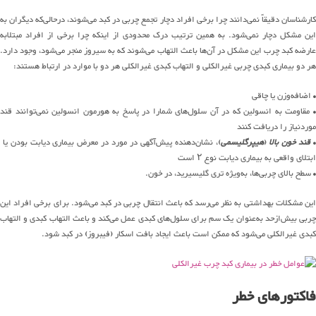
کارشناسان دقیقاً نمی‌دانند چرا برخی افراد دچار تجمع چربی در کبد می‌شوند، درحالی‌که دیگران به
این مشکل دچار نمی‌شود. به همین ترتیب درک محدودی از اینکه چرا برخی از افراد مبتلابه
عارضه کبد چرب این مشکل در آن‌ها باعث التهاب می‌شوند که به سیروز منجر می‌شود، وجود دارد.
هر دو بیماری کبدی چربی غیرالکلی و التهاب کبدی غیرالکلی هر دو با موارد در ارتباط هستند:
• اضافه‌وزن یا چاقی
• مقاومت به انسولین که در آن سلول‌های شمارا در پاسخ به هورمون انسولین نمی‌توانند قند
موردنیاز را دریافت کنند
قند خون بالا
(
هیپرگلیسمی
)، نشان‌دهنده پیش‌آگهی در مورد در معرض بیماری دیابت بودن یا
ابتلای واقعی به بیماری دیابت نوع ۲ است
• سطح بالای چربی‌ها، به‌ویژه تری گلیسیرید، در خون.
این مشکلات بهداشتی به نظر می‌رسد که باعث انتقال چربی در کبد می‌شود. برای برخی افراد این
چربی بیش‌ازحد به‌عنوان یک سم برای سلول‌های کبدی عمل می‌کند و باعث التهاب کبدی و التهاب
کبدی غیرالکلی می‌شود که ممکن است باعث ایجاد بافت اسکار (فیبروز) در کبد شود.
فاکتورهای خطر