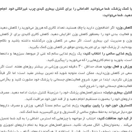
با کمک پزشک، شما می‌توانید اقداماتی را برای کنترل بیماری کبدی چرب غیرالکلی خود انجام
دهید. شما می‌توانید:
اهش وزن:
اگر اضافه‌وزن دارید یا چاق هستید، تعداد کالری که هرروز می‌خورید را کاهش دهید
و فعالیت بدنی خود را به‌منظور کاهش وزن افزایش دهید. کاهش کالری کلیدی برای از کاهش
وزن و مدیریت این بیماری است. اگر سعی در کاهش وزن درگذشته داشته باشید و ناکام
بوده‌اید، از پزشک خود برای تجربه روندی موفق در کاهش وزن کمک بگیرید.
رژیم غذایی سالمی را انتخاب کنید:
یک رژیم غذایی سالم که غنی از میوه‌ها، سبزی‌ها و دانه‌ها
است، بخورید و تمام کالری‌هایی را که می‌خورید را پیگیری کنید.
ورزش و فعال بودن:
هدف حداقل ۳۰ دقیقه تمرین ورزشی در بیشتر روزهای هفته. است اگر
سعی در کاهش وزن‌دارید، ممکن است متوجه شوید که تمرین بیشتر مفید است؛ اما اگر قبلاً
ورزش نکردید، ابتدا در مورد شروع فعالیت‌های جسمانی با پزشک خود مشورت کنید و به‌آرامی
فعالیت‌های جسمانی خود را شروع کنید.
کنترل بیماری دیابت:
دستورالعمل‌های پزشک خود را درزمینهٔ کنترل دیابت ادامه دهید. مصرف
داروهای خود را به‌صورت مستقیم انجام دهید و از قند خون خود مراقبت کنید.
لسترول خون خود را پایین بیاورید:
رژیم غذایی سالم عمدتاً گیاهی، ورزش و مصرف داروها
موردنیاز می‌تواند به حفظ سطوح سالمی از کلسترول و تری گلیسیرید شما کمک کند.
ز کبد خود محافظت کنید:
اجتناب از مواجهه با چیزهایی که استرس اضافی را به کبد شما تحمیل
می‌کند . به‌عنوان‌مثال، الکل مصرف نکنید. دستورالعمل‌های مربوط به تمام داروهای تجویزی و
داروهای بدون نسخه را دنبال کنید. قبل از استفاده از هرگونه داروهای گیاهی، با پزشک خود