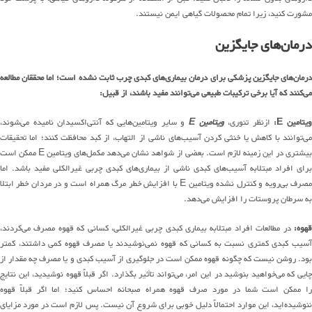
مشورت کنید، زیرا تمام محصولات گیاهی ایمن نیستند.
درمان‌های جایگزین
درمان‌های جایگزین پزشکی برای درمان بیماری‌های کبدی چرب ثابت نشده است؛ اما محققان مطالعه
می‌کنند که آیا برخی ترکیبات طبیعی می‌توانند مفید باشند، از قبیل:
یتامین E:
ازنظر تئوری،
ویتامین E
و سایر ویتامین‌هایی که آنتی‌اکسیدان نامیده می‌شوند،
می‌توانند با کاهش یا خنثی کردن آسیب‌های ناشی از التهاب، از کبد محافظت کنند؛ اما تحقیقات
بیشتری در این زمینه لازم است. بعضی از شواهد نشان می‌دهد مکمل‌های ویتامین E ممکن است
برای افراد مبتلابه آسیب‌های کبدی ناشی از بیماری‌های کبدی چربی غیرالکلی مفید باشد. اما
مصرف بی‌رویه و کنترل نشده ویتامین E با افزایش خطر مرگ همراه است و در مردان خطر ابتلا
به سرطان پروستات را افزایش می‌دهد.
قهوه:
در مطالعات افراد مبتلابه بیماری کبدی چربی غیرالکلی، کسانی که قهوه مصرف می‌کردند،
آسیب کبدی کمتری نسبت به کسانی که قهوه نمی‌نوشیدند یا مصرف قهوه کمی داشتند، کمتر
بود. روشن نیست که چگونه قهوه ممکن است در جلوگیری از آسیب کبدی و یا مصرف چه مقدار از
چایی که می‌خواهید بنوشید در این امر، می‌تواند تأثیر بگذارد. اگر قبلاً قهوه نوشیدید، این نتایج
را ممکن است شما در مورد صرف قهوه همراه صبحانه احساس کنید؛ اما اگر قبلاً قهوه
ننوشیده‌اید، این موارد احتمالاً دلیل خوبی برای شروع آن نیست. پس لازم است در مورد مزایای