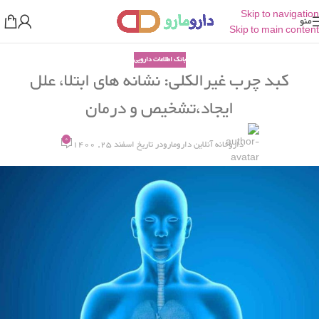
Skip to navigation
منو
Skip to main content
بانک اطلاعات دارویی
کبد چرب غیرالکلی: نشانه های ابتلا، علل
ایجاد،تشخیص و درمان
0
داروخانه آنلاین دارومارو
در تاریخ اسفند 25, 1400