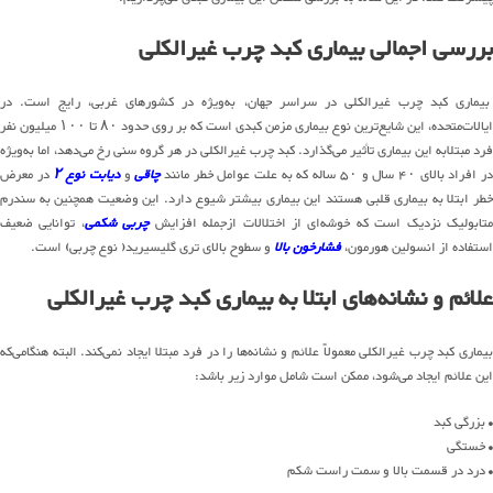
بررسی اجمالی بیماری کبد چرب غیرالکلی
بیماری کبد چرب غیرالکلی در سراسر جهان، به‌ویژه در کشورهای غربی، رایج است. در
ایالات‌متحده، این شایع‌ترین نوع بیماری مزمن کبدی است که بر روی حدود ۸۰ تا ۱۰۰ میلیون نفر
فرد مبتلابه این بیماری تأثیر می‌گذارد. کبد چرب غیرالکلی در هر گروه سنی رخ می‌دهد، اما به‌ویژه
ر افراد بالای ۴۰ سال و ۵۰ ساله که به علت عوامل خطر مانند
چاقی
و
دیابت نوع ۲
در معرض
خطر ابتلا به بیماری قلبی هستند این بیماری بیشتر شیوع دارد. این وضعیت همچنین به سندرم
تابولیک نزدیک است که خوشه‌ای از اختلالات ازجمله افزایش
چربی شکمی
، توانایی ضعیف
استفاده از انسولین هورمون،
فشارخون بالا
و سطوح بالای تری گلیسیرید( نوع چربی) است.
علائم و نشانه‌های ابتلا به بیماری کبد چرب غیرالکلی
بیماری کبد چرب غیرالکلی معمولاً علائم و نشانه‌ها را در فرد مبتلا ایجاد نمی‌کند. البته هنگامی‌که
این علائم ایجاد می‌شود، ممکن است شامل موارد زیر باشد:
• بزرگی کبد
• خستگی
• درد در قسمت بالا و سمت راست شکم