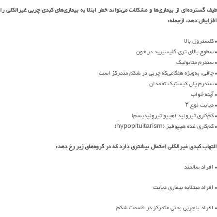
طیف گسترده‌ای از بیماری‌ها و مشکلات می‌تواند خطر ابتلا به بیماری‌های کبدی چربی غیرالکلی را
افزایش دهد، ازجمله:
• کلسترول بالا
• سطوح بالای تری گلیسیرید در خون
• سندرم متابولیک
• چاقی، به‌ویژه هنگامی‌که چربی در شکم متمرکز است
• سندرم پلی کیستیک تخمدان
• آپنه خواب
• دیابت نوع ۲
• کم‌کاری تیروئید (هیپو تیروئیدیسم)
• کم‌کاری غده هیپوفیز (hypopituitarism)
التهاب کبدی غیرالکلی احتمال بیشتری دارد که در گروه‌های زیر رخ دهد:
• افراد سالمند
• افراد مبتلابه بیماری دیابت
• افراد با چربی بدنی متمرکز در قسمت شکم