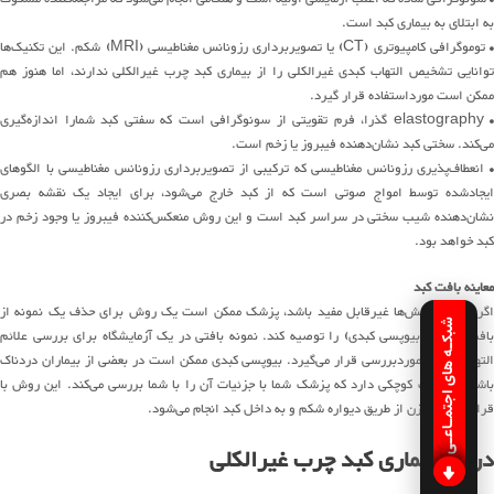
به ابتلای به بیماری کبد است.
• توموگرافی کامپیوتری (CT) یا تصویربرداری رزونانس مغناطیسی (MRI) شکم. این تکنیک‌ها
توانایی تشخیص التهاب کبدی غیرالکلی را از بیماری کبد چرب غیرالکلی ندارند، اما هنوز هم
ممکن است مورداستفاده قرار گیرد.
• elastography گذرا، فرم تقویتی از سونوگرافی است که سفتی کبد شمارا اندازه‌گیری
می‌کند. سختی کبد نشان‌دهنده فیبروز یا زخم است.
• انعطاف‌پذیری رزونانس مغناطیسی که ترکیبی از تصویربرداری رزونانس مغناطیسی با الگوهای
ایجادشده توسط امواج صوتی است که از کبد خارج می‌شود، برای ایجاد یک نقشه بصری
نشان‌دهنده شیب سختی در سراسر کبد است و این روش منعکس‌کننده فیبروز یا وجود زخم در
کبد خواهد بود.
معاینه بافت کبد
اگر سایر آزمایش‌ها غیرقابل مفید باشد، پزشک ممکن است یک روش برای حذف یک نمونه از
شبکـه های اجتمـاعـی
بافت از کبد (بیوپسی کبدی) را توصیه کند. نمونه بافتی در یک آزمایشگاه برای بررسی علائم
التهاب و زخم موردبررسی قرار می‌گیرد. بیوپسی کبدی ممکن است در بعضی از بیماران دردناک
باشد و خطرات کوچکی دارد که پزشک شما با جزئیات آن را با شما بررسی می‌کند. این روش با
قرار دادن سوزن از طریق دیواره شکم و به داخل کبد انجام می‌شود.
درمان بیماری کبد چرب غیرالکلی