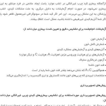
ازآنجاکه بیماری کبد چرب غیرالکلی در اغلب موارد باعث ایجاد علائمی در فرد مبتلای به این
بیماری نمی‌شود، در صورت انجام آزمایشات به دلایل دیگری، به علت مشکلات کبدی، اغلب
پزشکان به این مشکل پی می‌برند. این امر اگر کبد شما در سونوگرافی غیرمعمول ظاهر شود یا
اگر شما آنزیم کبدی غیرطبیعی داشته باشید، ممکن است اتفاق بیفتد.
آزمایشات انجام‌شده برای تشخیص دقیق و تعیین شدت بیماری عبارت‌اند از:
• آزمایش خون
• شمارش کامل خون
• آنزیم‌های کبدی و آزمایش‌های عملکرد کبدی
• آزمایش‌های برای هپاتیت ویروسی مزمن (هپاتیت A، هپاتیت C و دیگر موارد)
• آزمون غربالگری سلیاک
• قند خون ناشتا
• هموگلوبین A1C که نشان می‌دهد چقدر قند خون شما پایدار است
• مشخصات لیپیدی که چربی‌های خون مانند کلسترول و تری گلیسیرید را اندازه‌گیری می‌کند
روش‌های تصویربرداری
روش‌های تصویربرداری مورداستفاده برای تشخیص بیماری‌های کبدی چربی غیرالکلی عبارت‌اند
از:
• سونوگرافی ساده که اغلب آزمایشی اولیه است و هنگامی انجام می‌شود که مراجعه‌کننده مشکوک