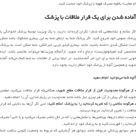
(و معایب) بالقوه مصرف قهوه با پزشک خود صحبت کنید.
آماده شدن برای یک قرار ملاقات با پزشک
اگر علائم و نشانه‌هایی که شمارا نگران کرده‌اند دارید، با یک ویزیت توسط پزشک خانوادگی یا
پزشک عمومی خود شروع کنید. اگر پزشک شما به ابتلای شما به این بیماری مشکوک باشد ممکن
است مشکل کبدی داشته باشید، مانند بیماری کبدی چربی غیرالکلی، شما ممکن است به پزشک
متخصص کبد (هپاتولوژیست) ارجاع داده شوید. ازآنجاکه ویزیت‌ها می‌تواند مختصر باشد، ایده
خوبی است که شما برای این امر آماده‌باشید. در اینجا برخی از اطلاعات به شما کمک می‌کند آماده
شوید و همچنین آنچه از پزشک خود انتظار دارید، وجود دارد.
آنچه شما می‌توانید انجام دهید
از هرگونه محدودیت قبل از قرار ملاقات مطلع شوید:
هنگامی‌که قرار ملاقات می‌کنید، مطمئن
شوید که اگر پیش از آن، هر چیزی نیاز باشد مانند محدودیت در رژیم غذایی، آن را انجام دهید.
هرگونه علائمی را که تجربه کرده‌اید را به پزشک اعلام کنید:
حتی اگر آن‌ها به دلایلی که قرار
ملاقات را تعیین کرده‌اید، مربوط نیستند.
• لیست تمام داروها، ویتامین‌ها یا مکمل‌هایی را که در حال حاضر مصرف می‌کنید و یا اخیراً مصرف
کرده‌اید را فهرست کنید و به پزشک خود ارائه کنید.
• هر سوابق پزشکی مربوطه، مانند سوابق هر آزمایشی که مربوط به وضعیت کنونی سلامت شما