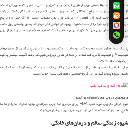
خط اول درمان معمولاً کاهش وزن از طریق ترکیب رعایت رژیم غذایی سالم و انجام ورزش است.
از دست دادن وزن، به رفع مشکلاتی که به بروز بیماری کبدی چرب غیرالکلی کمک می‌کند،
می‌انجامد. در حالت ایده آل، کاهش ۱۰ درصد وزن بدن مطلوب است، اما اگر حتی سه تا پنج
درصد از وزن اولیه خود را از دست دهید، بهبود در عوامل خطر می‌تواند به‌طور واضحی روی دهد.
جراحی برای کاهش وزن نیز یک گزینه برای کسانی است که نیاز به کاهش مقدار زیادی از وزن
خوددارند.
پزشک شما ممکن است توصیه کند دوره‌ای از واکسیناسیون را برای پیشگیری از بیماری‌های
هپاتیت A و هپاتیت B دریافت کند تا از شما در مقابل ویروس‌هایی که باعث آسیب بیشتر به کبد
می‌شوند، محافظت کند.
برای افرادی که سیروز ناشی از التهاب کبدی غیرالکلی دارند، پیوند کبدی ممکن است یک گزینه
باشد. نتیجه پیوند کبد در این گروه جمعیتی به‌طورکلی بسیار خوب است.
درمان‌های دارویی مورداستفاده در آینده
هیچ درمان دارویی مورد تائید FDA برای بیماری کبد چرب غیرالکلی وجود ندارد، اما با توجه به
نتایج امیدوارکننده، تعداد کمی از داروها موردبررسی قرار می‌گیرند.
شیوه زندگی سالم و درمان‌های خانگی