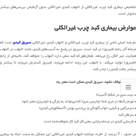
تشخیص بیماری کبد چرب غیرالکلی از التهاب کبدی غیرالکلی بدون آزمایش بررسی‌های بیشتر
دشوار است.
عوارض بیماری کبد چرب غیرالکلی
ارضه اصلی ناشی از بیماری کبد چرب غیرالکلی و التهاب کبدی غیرالکلی،
سیروز کبدی
است که
مرحله آخر زخم (فیبروز) در کبد است. سیروز در پاسخ به آسیب‌های کبدی، مانند التهاب در التهاب
هپاتیت غیر الکل رخ می‌دهد. همان‌طور که کبد سعی دارد التهاب را متوقف کند، ناحیه‌ای از زخم
(فیبروز) تولید می‌کند. با التهاب این روند ادامه می‌یابد، فیبروز گسترش می‌یابد تا بیشتر و
بیشتر بافت کبدی را جذب کند.
اگر روند متوقف نشود، سیروز کبدی ممکن است منجر به:
• ایجاد مایع در شکم (آسیت)
• تورم رگ‌ها در مری شما (واریس مری) که می‌تواند به پارگی و خونریزی منجر شود
• سردرگمی و گیجی، خواب‌آلودگی و بی‌حسی بودن (آنسفالوپاتی کبدی)
• سرطان کبد
• نارسایی کبدی در مرحله پایانی، یعنی کار کبد کار متوقف‌شده است
در حدود ۲۰ درصد از افراد مبتلابه التهاب کبدی غیرالکلی این مشکل به سمت ابتلا به بیماری