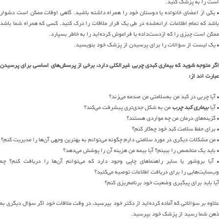
است را به پزشک کنید.
• یکی از اعضای خانواده یا دوستان خود را همراه داشته باشید. گاهی اوقات ممکن است دشوار
باشد که تمام اطلاعات ارائه‌شده در طی یک قرار ملاقات را درک کنید. کسی که همراه شما باشد
ممکن است چیزی را که ازدست‌داده یا فراموش کرده‌اید را به خاطر بسپارد.
• یک لیست از سؤالات را برای پرسیدن از پزشک خود بنویسید.
اگر متوجه شوید که بیماری کبدی چربی غیرالکلی دارد، برخی از پرسش‌های اساسی برای پرسیدن
عبارت اند از:
• آیا چربی در کبد من به‌سلامتی من صدمه می‌زند؟
• آیا
بیماری کبد چرب
من به شکل جدی‌تری پیشرفت می‌کند؟
• گزینه‌های درمان من چه مواردی هستند؟
• برای حفظ سلامت کبد خود چه‌کار کنم؟
• من مشکلات دیگری در مورد سلامتی دارم چگونه می‌توانم به بهترین وجهی آن‌ها را مدیریت کنم؟
• باید یک متخصص را ببینم؟ آیا بیمه من هزینه آن را پوشش می‌دهد؟
• آیا بروشور یا سایر راهنماهای چاپی وجود دارد که می‌توانم آن‌ها را دریافت کنم؟ چه
وب‌سایت‌هایی را برای دریافت اطلاعات توصیه می‌کنید؟
آیا باید برای پیگیری وضعیت خود برنامه‌ریزی کنم؟
علاوه بر سؤالاتی که آماده کرده‌اید از دکتر خود بپرسید، در وقت ملاقات خود اگر سؤال دیگری به
ذهن شما رسید از پزشک خود بپرسید.