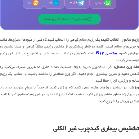
واتساپ
تلگرام
بله
ایتا
ب
پاسخگویی 24 ساعته | 7 روز هفته
ژیم سالم را انتخاب کنید:
یک رژیم سالم گیاهی را انتخاب کنید که غنی از میوه‌ها، سبزی‌ها، غلات
و چربی‌های سالم است. البته به خاطر پیشگیری از داشتن رژیمی مطلقاً گیاهی و مبتلا نشدن به
عوارض کمبود
ویتامین B12
مانند کم‌خونی پرنیشز مصرف شیر و تخم‌مرغ در کنار این رژیم
توصیه می‌گردد.
حفظ وزن متعادل:
اگر اضافه‌وزن دارید یا چاق هستید، تعداد کالری که هرروز مصرف می‌کنید را
کاهش دهید و تمرین بیشتری انجام دهید. اگر وزن متعادلی را داشته باشید، با انتخاب یک رژیم
سالم و ورزش، آن را حفظ کنید.
ورزش:
در بیشتر روزهای هفته سعی کنید که ورزش کنید (ترجیحاً با سطح متوسط به بالا).
درصورتی‌که به‌طور منظم ورزش نکرده باشید، ابتدا با پزشک خود در این زمینه مشورت و با تائید
ایشان ورزش را شروع کنید.
تشخیص بیماری کبدچرب غیر الکلی