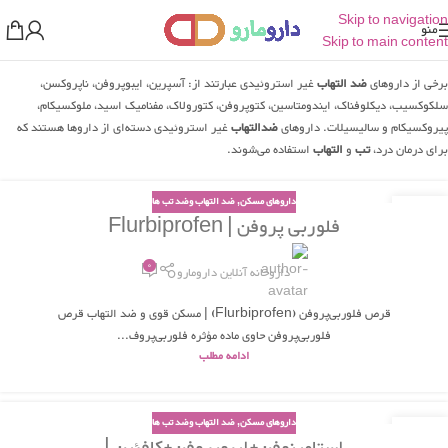
Skip to navigation
منو
Skip to main content
برخی از داروهای
ضد التهاب
غیر استروئیدی عبارتند از: آسپرین، ایبوپروفن، ناپروکسن،
سلکوکسیب، دیکلوفناک، ایندومتاسین، کتوپروفن، کتورولاک، مفنامیک اسید، ملوکسیکام،
پیروکسیکام و سالیسیلات. داروهای
ضدالتهاب
غیر استروئیدی دسته‌ای از داروها هستند که
برای درمان درد،
تب
و
التهاب
استفاده می‌شوند.
داروهای مسکن
,
ضد التهاب وضد تب ها
19
فلوربی پروفن | Flurbiprofen
اردیبهشت
0
داروخانه آنلاین دارومارو
قرص فلوربی‌پروفن (Flurbiprofen) | مسکن قوی و ضد التهاب قرص
فلوربی‌پروفن حاوی ماده مؤثره فلوربی‌پروف...
ادامه مطلب
داروهای مسکن
,
ضد التهاب وضد تب ها
13