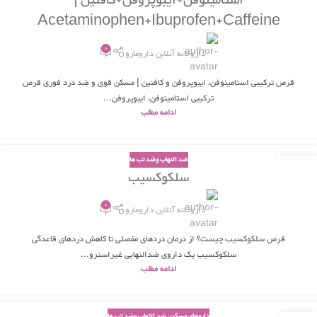
استامینوفن+ایبوپروفن+کافئین |
اردیبهشت
Acetaminophen+Ibuprofen+Caffeine
0
داروخانه آنلاین دارومارو
قرص ترکیبی استامینوفن، ایبوپروفن و کافئین | مسکن قوی و ضد درد فوری قرص
ترکیبی استامینوفن، ایبوپروفن...
ادامه مطلب
ضد التهاب وضد تب ها
30
سلکوکسیب
اردیبهشت
0
داروخانه آنلاین دارومارو
قرص سلکوکسیب چیست؟ از درمان دردهای مفصلی تا کاهش دردهای قاعدگی
سلکوکسیب یک داروی ضدالتهابی غیراسترو...
ادامه مطلب
داروهای مسکن
,
ضد التهاب وضد تب ها