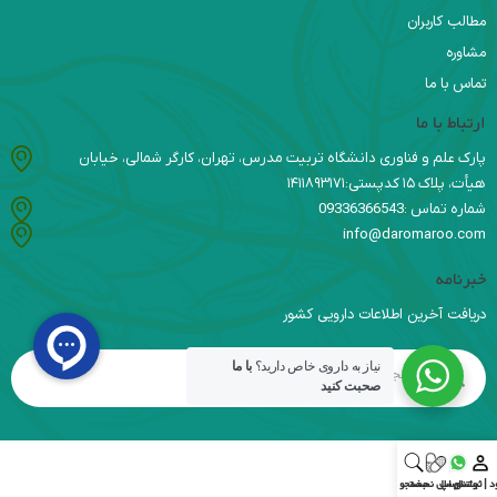
مطالب کاربران
مشاوره
تماس با ما
ارتباط با ما
پارک علم و فناوری دانشگاه تربیت مدرس، تهران، کارگر شمالی، خیابان
هیأت، پلاک ۱۵ کدپستی:۱۴۱۱۸۹۳۱۷۱
شماره تماس :09336366543
info@daromaroo.com
خبرنامه
دریافت آخرین اطلاعات دارویی کشور
نیاز به داروی خاص دارید؟
با ما
صحبت کنید
د | ثبت‌نام
واتس اپ
ارسال نسخه
جستجو