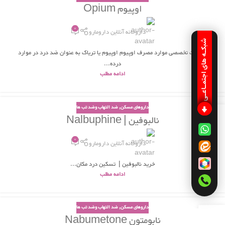
02
اوپیوم Opium
شهریور
0
داروخانه آنلاین دارومارو
شبکـه های اجتمـاعـی
اطلاعات تخصصی موارد مصرف اوپیوم اوپیوم یا تریاک به عنوان ضد درد در موارد
درده...
ادامه مطلب
داروهای مسکن
,
ضد التهاب وضد تب ها
30
نالبوفین | Nalbuphine
مرداد
0
داروخانه آنلاین دارومارو
خرید نالبوفین | تسکین درد مکان...
ادامه مطلب
داروهای مسکن
,
ضد التهاب وضد تب ها
29
نابومتون Nabumetone
مرداد