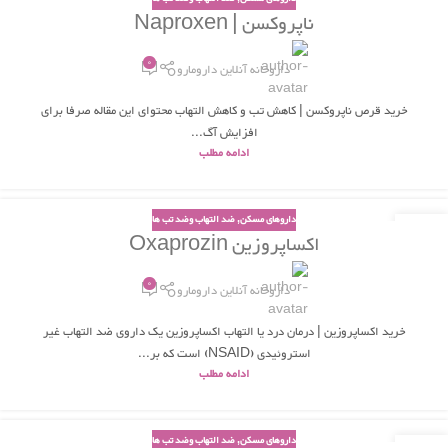
10
ناپروکسن | Naproxen
اسفند
0
داروخانه آنلاین دارومارو
خرید قرص ناپروکسن | کاهش تب و کاهش التهاب محتوای این مقاله صرفا برای
افزایش آگ...
ادامه مطلب
داروهای مسکن
,
ضد التهاب وضد تب ها
03
اکساپروزین Oxaprozin
شهریور
0
داروخانه آنلاین دارومارو
خرید اکساپروزین | درمان درد یا التهاب اکساپروزین یک داروی ضد التهاب غیر
استروئیدی (NSAID) است که بر...
ادامه مطلب
داروهای مسکن
,
ضد التهاب وضد تب ها