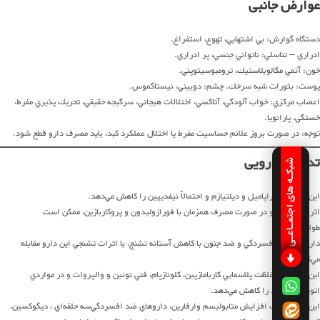
عوارض جانبی
دستگاه گوارش: بي اشتهايي، تهوع، استفراغ.
ادراري – تناسلي: ناتواني جنسي، پر ادراري.
خون: آنمي مگالوبلاستيك، ترومبوسيتوپني.
پوست: بثورات شبه سرخك. چشم: دوبيني، نيستاگموس.
اعصاب مركزي: خواب آلودگي، آتاكسي، اختلالات هيجاني، سرگيجه حقيقي، تحريك پذيري مفرط،
خستگي، پارانويا.
توجه: در صورت بروز علائم حساسيت مفرط يا اختلال عملكرد کبد، بايد مصرف دارو قطع شود.
تداخل دارویی
شبکـه های اجتمـاعـی
اين دارو اثر وراپاميل و ديلتيازم و احتمالاً‌ نيفديپين را كاهش مي‌دهد.
اثرات اين دارو در صورت مصرف همزمان با فورازوليدون و پروكاربازين، ممكن است
طولاني‌گردد.
داروهاي ضد افسردگي و ضد جنون با كاهش آستانه تشنج، با اثرات تشنجي اين دارو مقابله
مي‌كنند.
اين دارو غالباً‌ غلظت پلاسمايي كاربامازپين، كلونازپام، فني توئين و والپروات و در مواردي
اتوسوكسيمايد را كاهش مي‌دهد.
اين دارو موجب افزايش متابوليسم وارفارين، داروهاي ضد افسردگي‌سه حلقه‌اي ، ديگوكسين،