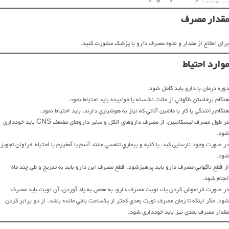
مقدار مصرف
برای اطلاع از مقدار و نحوه مصرف دارو با پزشک مشورت کنید.
موارد احتیاط
دوره درمان با دارو بايد كامل شود.
هنگام برخاستن ناگهاني از حالت نشسته يا خوابيده بايد احتياط نمود.
هنگام رانندگي يا كار با ماشين آلاتي كه نياز به هوشياري دارند، بايد احتياط نمود.
در طول مصرف ليسکانتين، از مصرف داروهاي الكل و ساير داروهاي مضعف CNS بايد خودداري
شود.
در صورت وجود نارسایی کبد، يا كليه و بيماري تنفسي مانند آسم يا آمفيزم با احتياط فراوان تجويز
شود.
از قطع ناگهاني مصرف دارو بايد پرهيز‌شود. قطع مصرف اين دارو بايد به تدريج و طي چند ماه
انجام شود.
در صورت فراموش كردن يك نوبت مصرف دارو، به محض به ياد آوردن، آن نوبت بايد مصرف
شود. مگر اينكه تا زمان مصرف نوبت بعدي كمتر از يكساعت باقي مانده باشد. از دو برابر كردن
مقدار مصرف بعدي نيز بايد خودداري شود.