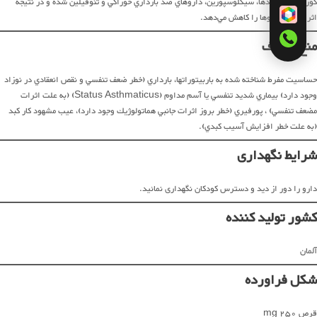
كورتيكوسترئيد‌ها، سيكلوسپورين، داروهاي ضد بارداري خوراكي و تئوفيلين شده و در نتيجه
اثرات اين داروها را كاهش مي‌دهد.
منع مصرف
حساسيت مفرط شناخته شده به باربيتوراتها، بارداري (خطر ضعف تنفسي و نقص انعقادي در نوزاد
وجود دارد) بيماري شديد تنفسي يا آسم مداوم (Status Asthmaticus) (به علت اثرات
مضعف تنفسي) ، پورفيري (خطر بروز اثرات جانبي هماتولوژيك وجود دارد)، عيب مشهود كار كبد
(به علت خطر افزايش آسيب كبدي).
شرایط نگهداری
دارو را دور از دید و دسترس کودکان نگهداری نمائید.
کشور تولید کننده
آلمان
شکل فراورده
قرص 250 mg