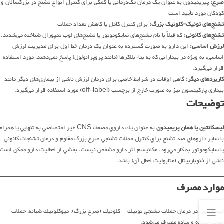
صرع:
پیریمیدون به عنوان یک درمان تک‌درمانی یا کمکی برای کنترل انواع تشنج در بزرگسالان و
کودکان مورد تأیید است
تشنج‌های تونیک-کلونیک بزرگ:
برای کنترل کامل یا کاهش تعداد حملات
تشنج‌های کانونی:
که قبلاً با نام تشنج‌های سایکوموتور یا تشنج‌های لوب تمپورال شناخته می‌شدند.
لرزش اساسی:
این دارو به صورت گسترده به عنوان یک درمان خط اول برای مدیریت لرزش
اساسی، به ویژه در بیمارانی که به بتا-بلاکرها (مانند پروپرانولول) پاسخ نمی‌دهند، مورد استفاده
قرار می‌گیرد.
کاربردهای دیگر:
گاهی اوقات در شرایط خاصی برای درمان لرزش ناشی از بیماری‌های دیگر مانند
بیماری پارکینسون نیز به صورت خارج از برچسب (off-label) مورد استفاده قرار می‌گیرد.
توضیحات
ليسکانتين یا همان پريميدون
به عنوان يك داروي مضعف CNS غير اختصاصي به تنهايي يا همراه
با ساير داروهاي ضد تشنج براي كنترل حملات تشنجي صرع بزرگ مقاوم و درمان تشنجات كانوني
يا سايكوموتور به كار مي‌رود. مكانيسم اثر دارو مشخص نيست. بخشي از فعاليت دارو ممكن است
ناشي از فنوباربيتال (متابوليت فعال آن) باشد.
موارد مصرف
ليسکانتين در درمان حملات تشنجي تونيك – كلونيك (صرع بزرگ)، ميوكلونيك شبانه، حملات
سنجي پيچده و ساده‌ مصرف مي‌شود.