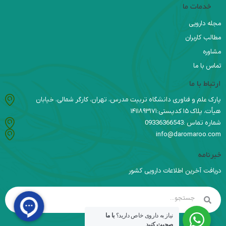
خدمات ما
مجله دارویی
مطالب کاربران
مشاوره
تماس با ما
ارتباط با ما
پارک علم و فناوری دانشگاه تربیت مدرس، تهران، کارگر شمالی، خیابان
هیأت، پلاک ۱۵ کدپستی:۱۴۱۱۸۹۳۱۷۱
شماره تماس :09336366543
info@daromaroo.com
خبرنامه
دریافت آخرین اطلاعات دارویی کشور
نیاز به داروی خاص دارید؟
با ما
صحبت کنید