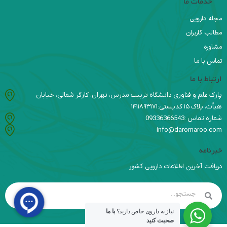
خدمات ما
مجله دارویی
مطالب کاربران
مشاوره
تماس با ما
ارتباط با ما
پارک علم و فناوری دانشگاه تربیت مدرس، تهران، کارگر شمالی، خیابان
هیأت، پلاک ۱۵ کدپستی:۱۴۱۱۸۹۳۱۷۱
شماره تماس :09336366543
info@daromaroo.com
خبرنامه
دریافت آخرین اطلاعات دارویی کشور
نیاز به داروی خاص دارید؟
با ما
صحبت کنید