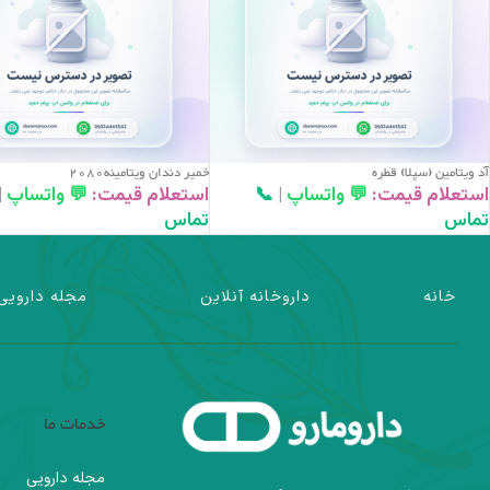
آد ويتامين (سپلا) قطره
خمير دندان ويتامينه2080
استعلام قیمت:
💬 واتساپ
|
📞
استعلام قیمت:
💬 واتساپ
|
تماس
تماس
خانه
داروخانه آنلاین
مجله دارویی
خدمات ما
مجله دارویی