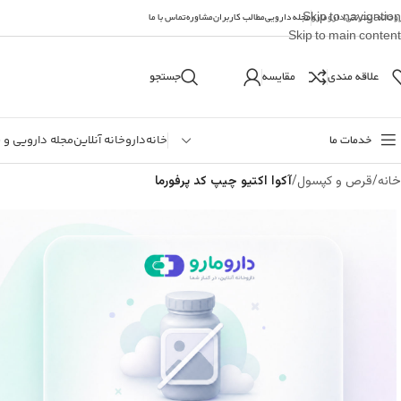
Skip to navigation
وخانه اینترنتی دارومارو
مجله دارویی
مطالب کاربران
مشاوره
تماس با ما
Skip to main content
علاقه مندی
مقایسه
جستجو
خدمات ما
خانه
داروخانه آنلاین
مجله دارویی و 
خانه
/
قرص و کپسول
/
آکوا اکتيو چيپ کد پرفورما