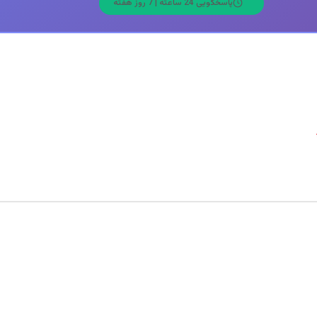
پاسخگویی 24 ساعته | 7 روز هفته