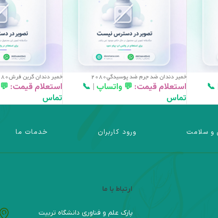
خمير دندان ضد جرم ضد پوسيدگي2080
خمير دندان گرين فرش2080
📞
استعلام قیمت:
💬 واتساپ
|
📞
استعلام قیمت:
💬
تماس
تماس
 و سلامت
ورود کاربران
خدمات ما
ارتباط با ما
پارک علم و فناوری دانشگاه تربیت