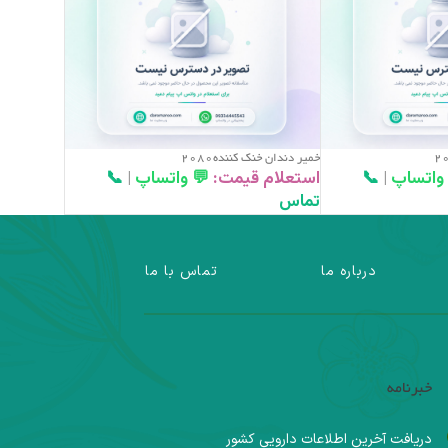
خمير دندان خنک کننده2080
 واتساپ
|
📞
استعلام قیمت:
💬 واتساپ
|
📞
تماس
درباره ما
تماس با ما
خبرنامه
دریافت آخرین اطلاعات دارویی کشور