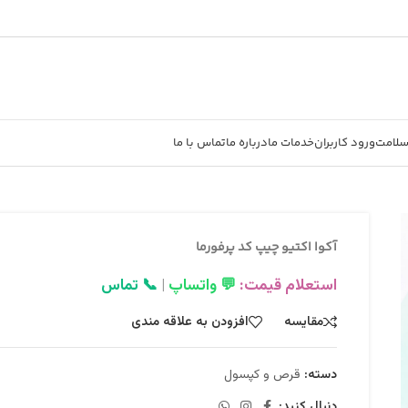
سلامت
ورود کاربران
خدمات ما
درباره ما
تماس با ما
آکوا اکتيو چيپ کد پرفورما
استعلام قیمت:
💬 واتساپ
|
📞 تماس
مقایسه
افزودن به علاقه مندی
دسته:
قرص و کپسول
دنبال کنید: