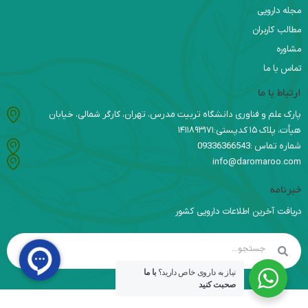
مجله دارویی
مطالب کاربران
مشاوره
تماس با ما
ارتباط با ما
پارک علم و فناوری دانشگاه تربیت مدرس، تهران، کارگر شمالی، خیابان
هیأت، پلاک ۱۵ کدپستی:۱۴۱۱۸۹۳۱۷۱
شماره تماس :09336366543
info@daromaroo.com
خبرنامه
دریافت آخرین اطلاعات دارویی کشور
نیاز به داروی خاص دارید؟
با ما
صحبت کنید