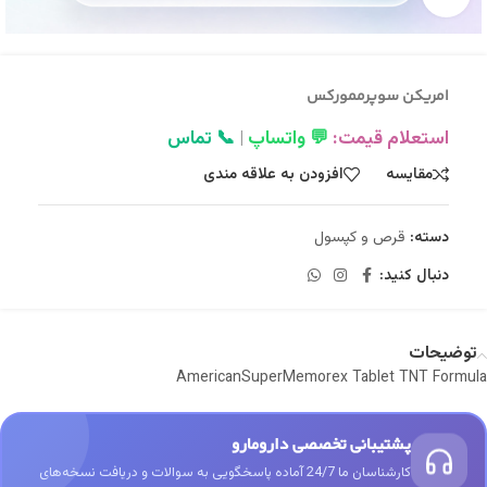
امريکن سوپرممورکس
استعلام قیمت:
💬 واتساپ
|
📞 تماس
مقایسه
افزودن به علاقه مندی
دسته:
قرص و کپسول
دنبال کنید:
توضیحات
AmericanSuperMemorex Tablet TNT Formula
پشتیبانی تخصصی دارومارو
کارشناسان ما 24/7 آماده پاسخگویی به سوالات و دریافت نسخه‌های