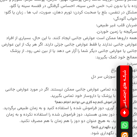
زده با یا بدون تب؛ خس خس سینه، احساس گرفتگی در قفسه سینه یا گلو،
مشکل در تنفس، بلع یا صحبت کردن؛ تورم دهان، صورت، لب ها ، زبان یا گلو؛
خواب آلودگی؛
ضربان قلب غیر طبیعی؛
سرگیجه یا زمین خوردن.
همه داروها ممکن است عوارض جانبی ایجاد کنند. با این حال، بسیاری از افراد
عوارض جانبی ندارند یا فقط عوارض جانبی جزئی دارند. اگر هر یک از این عوارض
جانبی یا عوارض جانبی دیگر شما را آزار می دهد یا از بین نمی رود، از پزشک
معالج خود کمک بگیرید:
سردرد
تهوع و استفراغ
شبکـه های اجتمـاعـی
درد معده یا سوزش سر دل
نفخ
موارد ذکر شده تمامی عوارض جانبی ممکن نیستند. اگر در مورد عوارض جانبی
سؤال دارید، با پزشک یا داروساز خود تماس بگیرید.
اگر یک دوز را فراموش کنم چه کاری می توانم انجام دهم؟
به محض یاد آوری، دوز فراموش شده را استفاده کنید و به زمان طبیعی برگردید.
اگر نزدیک به دوز بعدی هستید، دوز فراموش شده را استفاده نکرده و به زمان
طبیعی برگردید. به هیچ عنوان دو دوز را هم زمان با هم مصرف نکنید.
چگونه از این دارو نگهداری کنم؟
در دمای اتاق نگهداری شود.