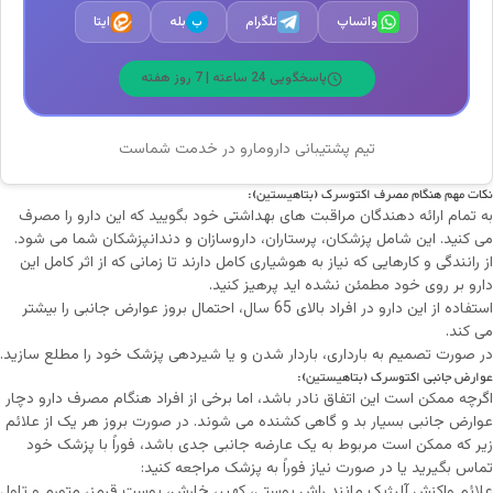
واتساپ
تلگرام
بله
ایتا
ب
پاسخگویی 24 ساعته | 7 روز هفته
تیم پشتیبانی دارومارو در خدمت شماست
نکات مهم هنگام مصرف اکتوسرک (بتاهیستین):
به تمام ارائه دهندگان مراقبت های بهداشتی خود بگویید که این دارو را مصرف
می کنید. این شامل پزشکان، پرستاران، داروسازان و دندانپزشکان شما می شود.
از رانندگی و کارهایی که نیاز به هوشیاری کامل دارند تا زمانی که از اثر کامل این
دارو بر روی خود مطمئن نشده اید پرهیز کنید.
استفاده از این دارو در افراد بالای 65 سال، احتمال بروز عوارض جانبی را بیشتر
می کند.
در صورت تصمیم به بارداری، باردار شدن و یا شیردهی پزشک خود را مطلع سازید.
عوارض جانبی اکتوسرک (بتاهیستین):
اگرچه ممکن است این اتفاق نادر باشد، اما برخی از افراد هنگام مصرف دارو دچار
عوارض جانبی بسیار بد و گاهی کشنده می شوند. در صورت بروز هر یک از علائم
زیر که ممکن است مربوط به یک عارضه جانبی جدی باشد، فوراً با پزشک خود
تماس بگیرید یا در صورت نیاز فوراً به پزشک مراجعه کنید:
علائم واکنش آلرژیک مانند راش پوستی، کهیر، خارش، پوست قرمز، متورم و تاول