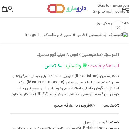
Skip to navigation
منو
Skip to main content
خانه
/
قرص و کپسول
بزرگنمایی تصویر
اکتوسرک (بتاهيستين ) قرص 8 میلی گرم بتاسرک
استعلام قیمت:
💬 واتساپ
|
📞 تماس
بتاهیستین (Betahistine)
دارویی است که برای درمان
سرگیجه
و
سایر علائم مرتبط با بیماری مینیر
(Meniere’s disease)،
یک
اختلال در گوش داخلی، استفاده می‌شود. این دارو همچنین برای
درمان سرگیجه
موضعی حمله‌ای خوش‌خیم (BPPV) نیز کاربرد دارد.
مقایسه
افزودن به علاقه مندی
دسته:
قرص و کپسول
برچسب:
Betahistine
,
اکتوسرک
,
بتاسرک
,
بتاهیستین
,
خرید داروی