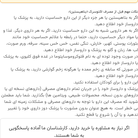
نکات مهم قبل از مصرف اکتوسرک (بتاهیستین):
اگر به بتاهیستین یا هر جزء دیگر از این دارو حساسیت دارید، به پزشک یا
داروساز خود اطلاع دهید.
اگر به هر دارویی شبیه به این دارو حساسیت دارید، اگر به هر داروی دیگر، غذا و
یا مواد دیگر حساسیت دارید، حتما در رابطه با علائم حساسیت خود مانند
بثورات پوستی، کهیر، خارش، تنگی نفس، خس خس سینه، سرفه، ورم صورت،
لب ها، زبان و گلو به پزشک و داروساز خود اطلاع دهید.
در صورت وجود توده ای به نام فئوکروموسایتوما در غده فوق کلیوی، به پزشک
یا داروساز خود اطلاع دهید.
در صورتی که سابقه ی زخم معده یا هرگونه زخم گوارشی دارید، به پزشک یا
داروساز خود اطلاع دهید.
این دارو را برای کودکان استفاده نکنید.
پزشک و داروساز خود را در جریان تمام داروهای مصرفی (داروهای نسخه ای یا
داروهای بدون نسخه، محصولات طبیعی، ویتامین ها) بگذارید. شما باید مطمئن
شوید که مصرف این دارو با توجه به داروهای مصرفی و مشکلات زمینه ای شما
بی خطر است. به هیچ عنوان بدون مشورت با پزشک دوز داروی خود را تغییر
ندهید و یا آن را شروع یا قطع نکنید.
اگر نیاز به مشاوره یا خرید دارید، کارشناسان ما آماده پاسخگویی
به شما هستند.